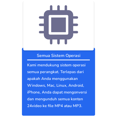
Semua Sistem Operasi
Kami mendukung sistem operasi
semua perangkat. Terlepas dari
apakah Anda menggunakan
Windows, Mac, Linux, Android,
iPhone, Anda dapat mengonversi
dan mengunduh semua konten
24video ke file MP4 atau MP3.