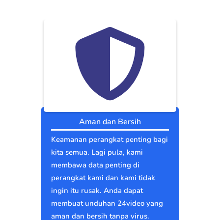
Aman dan Bersih
Keamanan perangkat penting bagi
kita semua. Lagi pula, kami
membawa data penting di
perangkat kami dan kami tidak
ingin itu rusak. Anda dapat
membuat unduhan 24video yang
aman dan bersih tanpa virus.