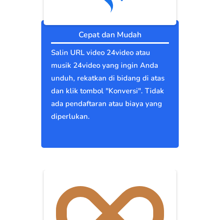
Cepat dan Mudah
Salin URL video 24video atau
musik 24video yang ingin Anda
unduh, rekatkan di bidang di atas
dan klik tombol "Konversi". Tidak
ada pendaftaran atau biaya yang
diperlukan.