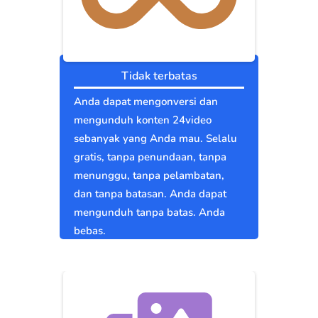
Tidak terbatas
Anda dapat mengonversi dan
mengunduh konten 24video
sebanyak yang Anda mau. Selalu
gratis, tanpa penundaan, tanpa
menunggu, tanpa pelambatan,
dan tanpa batasan. Anda dapat
mengunduh tanpa batas. Anda
bebas.