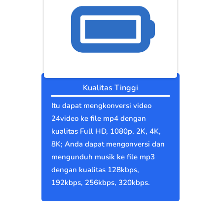
Kualitas Tinggi
Itu dapat mengkonversi video
24video ke file mp4 dengan
kualitas Full HD, 1080p, 2K, 4K,
8K; Anda dapat mengonversi dan
mengunduh musik ke file mp3
dengan kualitas 128kbps,
192kbps, 256kbps, 320kbps.