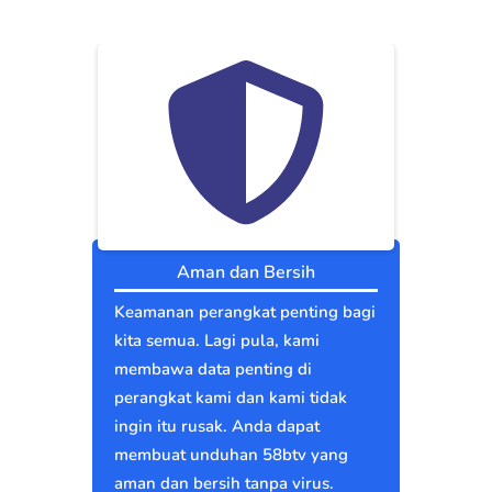
Aman dan Bersih
Keamanan perangkat penting bagi
kita semua. Lagi pula, kami
membawa data penting di
perangkat kami dan kami tidak
ingin itu rusak. Anda dapat
membuat unduhan 58btv yang
aman dan bersih tanpa virus.