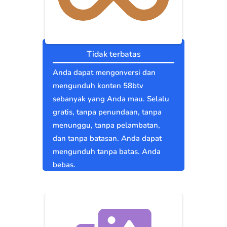
Tidak terbatas
Anda dapat mengonversi dan
mengunduh konten 58btv
sebanyak yang Anda mau. Selalu
gratis, tanpa penundaan, tanpa
menunggu, tanpa pelambatan,
dan tanpa batasan. Anda dapat
mengunduh tanpa batas. Anda
bebas.