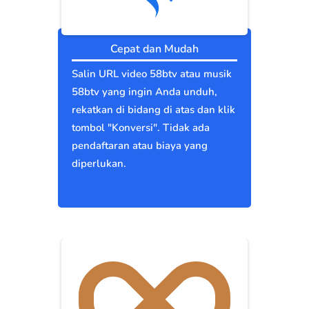
Cepat dan Mudah
Salin URL video 58btv atau musik
58btv yang ingin Anda unduh,
rekatkan di bidang di atas dan klik
tombol "Konversi". Tidak ada
pendaftaran atau biaya yang
diperlukan.