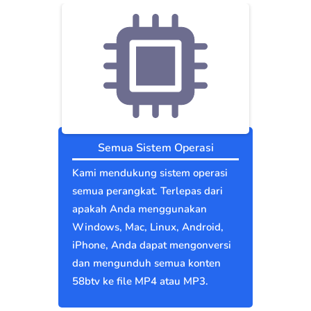
Semua Sistem Operasi
Kami mendukung sistem operasi
semua perangkat. Terlepas dari
apakah Anda menggunakan
Windows, Mac, Linux, Android,
iPhone, Anda dapat mengonversi
dan mengunduh semua konten
58btv ke file MP4 atau MP3.