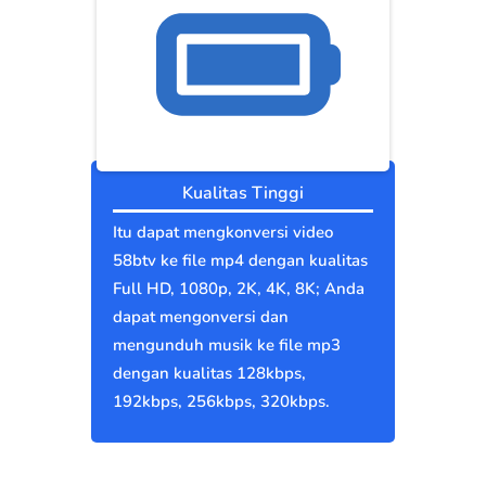
Kualitas Tinggi
Itu dapat mengkonversi video
58btv ke file mp4 dengan kualitas
Full HD, 1080p, 2K, 4K, 8K; Anda
dapat mengonversi dan
mengunduh musik ke file mp3
dengan kualitas 128kbps,
192kbps, 256kbps, 320kbps.