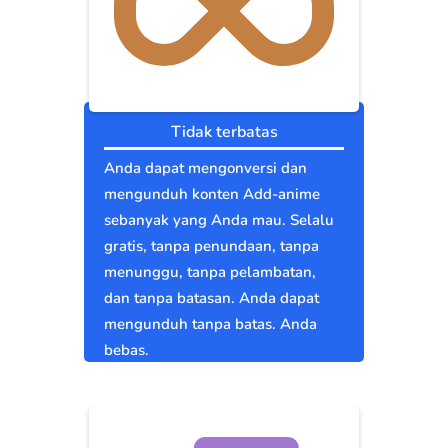
Tidak terbatas
Anda dapat mengonversi dan
mengunduh konten Add-anime
sebanyak yang Anda mau. Selalu
gratis, tanpa penundaan, tanpa
menunggu, tanpa pelambatan,
dan tanpa batasan. Anda dapat
mengunduh tanpa batas. Anda
bebas.