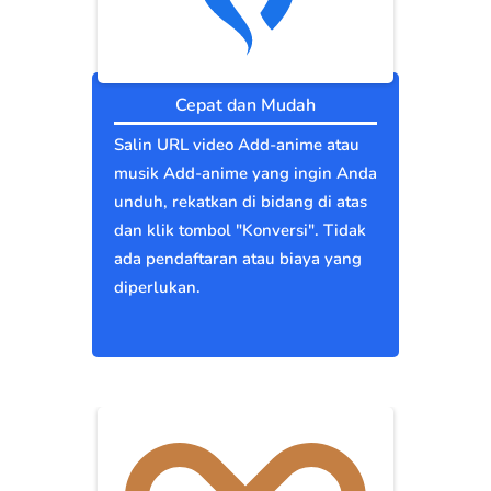
Cepat dan Mudah
Salin URL video Add-anime atau
musik Add-anime yang ingin Anda
unduh, rekatkan di bidang di atas
dan klik tombol "Konversi". Tidak
ada pendaftaran atau biaya yang
diperlukan.