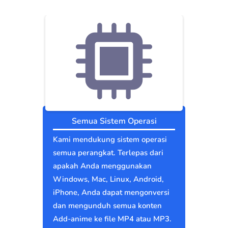
Semua Sistem Operasi
Kami mendukung sistem operasi
semua perangkat. Terlepas dari
apakah Anda menggunakan
Windows, Mac, Linux, Android,
iPhone, Anda dapat mengonversi
dan mengunduh semua konten
Add-anime ke file MP4 atau MP3.