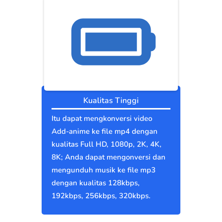
Kualitas Tinggi
Itu dapat mengkonversi video
Add-anime ke file mp4 dengan
kualitas Full HD, 1080p, 2K, 4K,
8K; Anda dapat mengonversi dan
mengunduh musik ke file mp3
dengan kualitas 128kbps,
192kbps, 256kbps, 320kbps.