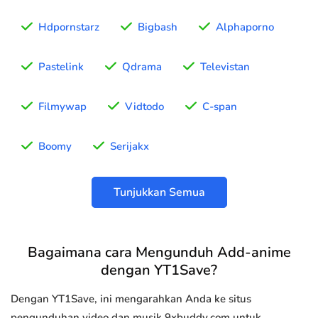
Hdpornstarz
Bigbash
Alphaporno
Pastelink
Qdrama
Televistan
Filmywap
Vidtodo
C-span
Boomy
Serijakx
Tunjukkan Semua
Bagaimana cara Mengunduh Add-anime
dengan YT1Save?
Dengan YT1Save, ini mengarahkan Anda ke situs
pengunduhan video dan musik 9xbuddy.com untuk