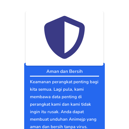
Aman dan Bersih
Keamanan perangkat penting bagi
kita semua. Lagi pula, kami
membawa data penting di
perangkat kami dan kami tidak
ingin itu rusak. Anda dapat
membuat unduhan Animejp yang
aman dan bersih tanpa virus.