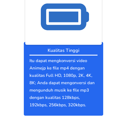
Kualitas Tinggi
Itu dapat mengkonversi video
Animejp ke file mp4 dengan
kualitas Full HD, 1080p, 2K, 4K,
8K; Anda dapat mengonversi dan
mengunduh musik ke file mp3
dengan kualitas 128kbps,
192kbps, 256kbps, 320kbps.