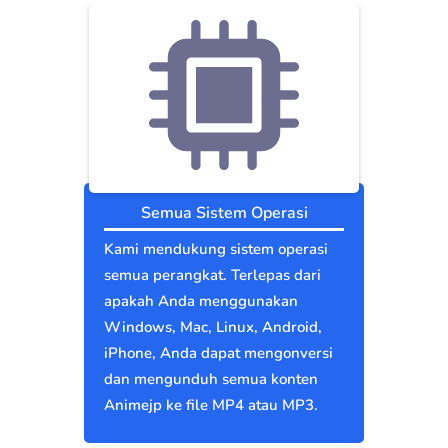
Semua Sistem Operasi
Kami mendukung sistem operasi
semua perangkat. Terlepas dari
apakah Anda menggunakan
Windows, Mac, Linux, Android,
iPhone, Anda dapat mengonversi
dan mengunduh semua konten
Animejp ke file MP4 atau MP3.