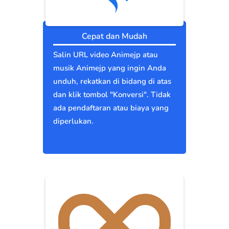
Cepat dan Mudah
Salin URL video Animejp atau
musik Animejp yang ingin Anda
unduh, rekatkan di bidang di atas
dan klik tombol "Konversi". Tidak
ada pendaftaran atau biaya yang
diperlukan.