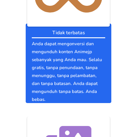
Tidak terbatas
Anda dapat mengonversi dan
mengunduh konten Animejp
sebanyak yang Anda mau. Selalu
gratis, tanpa penundaan, tanpa
menunggu, tanpa pelambatan,
dan tanpa batasan. Anda dapat
mengunduh tanpa batas. Anda
bebas.