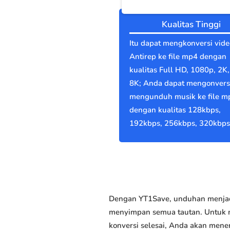
Kualitas Tinggi
Itu dapat mengkonversi vide
Antirep ke file mp4 dengan
kualitas Full HD, 1080p, 2K,
8K; Anda dapat mengonvers
mengunduh musik ke file m
dengan kualitas 128kbps,
192kbps, 256kbps, 320kbps
Dengan YT1Save, unduhan menjadi
menyimpan semua tautan. Untuk me
konversi selesai, Anda akan men