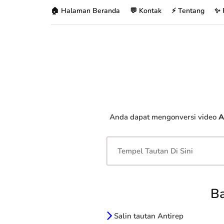
🏠 Halaman Beranda
💬 Kontak
⚡ Tentang
✨ 
Anda dapat mengonversi video
A
Ba
Salin tautan Antirep