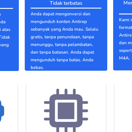
Men
Tidak terbatas
Anda dapat mengonversi dan
u
Kami 
mengunduh konten Antirep
nda
format
sebanyak yang Anda mau. Selalu
 atas
Antir
gratis, tanpa penundaan, tanpa
Tidak
dan m
menunggu, tanpa pelambatan,
 yang
seper
dan tanpa batasan. Anda dapat
M4A.
mengunduh tanpa batas. Anda
bebas.