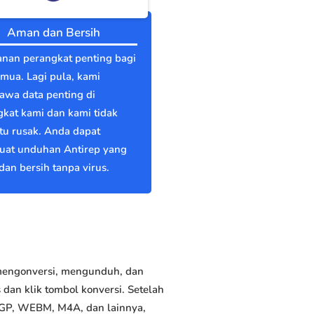
Aman dan Bersih
nan perangkat penting bagi
emua. Lagi pula, kami
wa data penting di
kat kami dan kami tidak
itu rusak. Anda dapat
at unduhan Antirep yang
an bersih tanpa virus.
 mengonversi, mengunduh, dan
dan klik tombol konversi. Setelah
3GP, WEBM, M4A, dan lainnya,