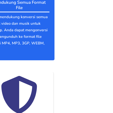
dukung Semua Format
File
mendukung konversi semua
 video dan musik untuk
ep. Anda dapat mengonversi
engunduh ke format file
ti MP4, MP3, 3GP, WEBM,