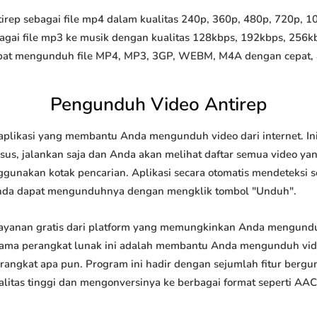
ep sebagai file mp4 dalam kualitas 240p, 360p, 480p, 720p, 108
agai file mp3 ke musik dengan kualitas 128kbps, 192kbps, 256k
at mengunduh file MP4, MP3, 3GP, WEBM, M4A dengan cepat, and
Pengunduh Video Antirep
aplikasi yang membantu Anda mengunduh video dari internet. In
us, jalankan saja dan Anda akan melihat daftar semua video yang
ggunakan kotak pencarian. Aplikasi secara otomatis mendeteksi 
nda dapat mengunduhnya dengan mengklik tombol "Unduh".
ayanan gratis dari platform yang memungkinkan Anda mengun
tama perangkat lunak ini adalah membantu Anda mengunduh vi
 perangkat apa pun. Program ini hadir dengan sejumlah fitur be
tas tinggi dan mengonversinya ke berbagai format seperti AAC