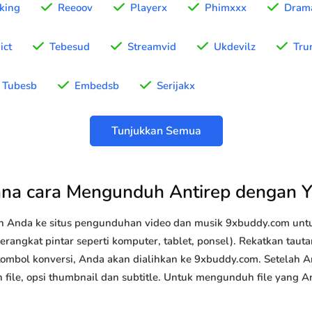
cking
Reeoov
Playerx
Phimxxx
Drama
ict
Tebesud
Streamvid
Ukdevilz
Tru
Tubesb
Embedsb
Serijakx
Tunjukkan Semua
na cara Mengunduh Antirep dengan 
n Anda ke situs pengunduhan video dan musik 9xbuddy.com u
erangkat pintar seperti komputer, tablet, ponsel). Rekatkan taut
 tombol konversi, Anda akan dialihkan ke 9xbuddy.com. Setelah A
an file, opsi thumbnail dan subtitle. Untuk mengunduh file yang 