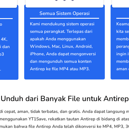
Semua Sistem Operasi
Kami mendukung sistem operasi
Keama
o
semua perangkat. Terlepas dari
kita s
apakah Anda menggunakan
memba
 4K,
Windows, Mac, Linux, Android,
perang
i dan
iPhone, Anda dapat mengonversi
ingin 
p3
dan mengunduh semua konten
membu
Antirep ke file MP4 atau MP3.
aman d
.
Unduh dari Banyak File untuk Antirep
 cepat, aman, tidak terbatas, dan gratis. Anda dapat langsung
nggunakan YT1Save, rekatkan tautan Antirep di bidang di atas 
emukan bahwa file Antirep Anda telah dikonversi ke MP4, MP3, 