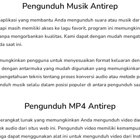
Pengunduh Musik Antirep
aplikasi yang membantu Anda mengunduh suara atau musik dari i
api masih memiliki akses ke lagu favorit, program ini memungk
l tanpa mengorbankan kualitas. Kami dapat dengan mudah meng
a saat ini.
ungkinkan pengguna untuk menyesuaikan format keluaran denga
api dengan antarmuka yang mudah digunakan yang memungkinkan 
engetahuan teknis tentang proses konversi audio atau metode
h musik selalu dalam posisi populer di antara pengunduh saat
Pengunduh MP4 Antirep
rangkat lunak yang memungkinkan Anda mengunduh video dari si
 audio dari situs web ini. Pengunduh video memiliki kemampu
juga dapat menggunakan alat ini untuk mengunduh video dari Ins