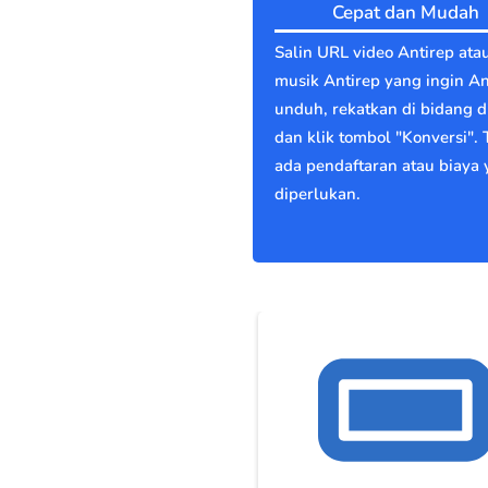
Cepat dan Mudah
Salin URL video Antirep ata
musik Antirep yang ingin A
unduh, rekatkan di bidang di
dan klik tombol "Konversi". 
ada pendaftaran atau biaya
diperlukan.