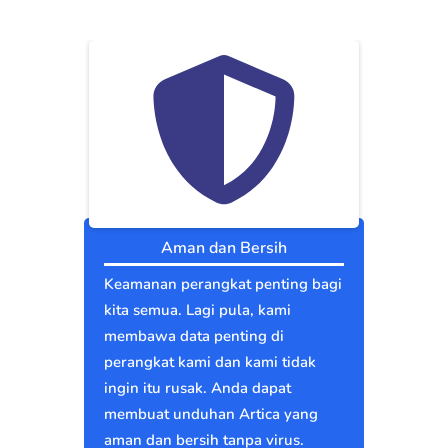
Aman dan Bersih
Keamanan perangkat penting bagi
kita semua. Lagi pula, kami
membawa data penting di
perangkat kami dan kami tidak
ingin itu rusak. Anda dapat
membuat unduhan Artica yang
aman dan bersih tanpa virus.