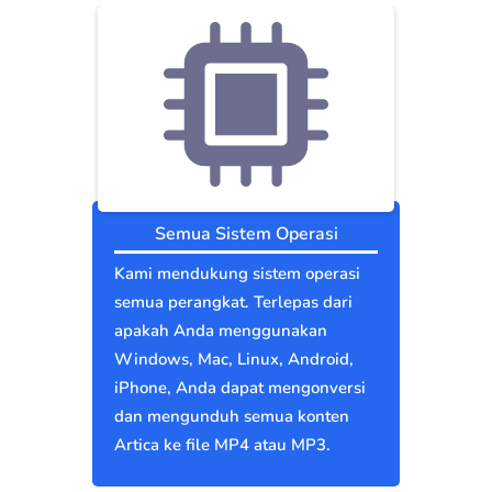
Semua Sistem Operasi
Kami mendukung sistem operasi
semua perangkat. Terlepas dari
apakah Anda menggunakan
Windows, Mac, Linux, Android,
iPhone, Anda dapat mengonversi
dan mengunduh semua konten
Artica ke file MP4 atau MP3.