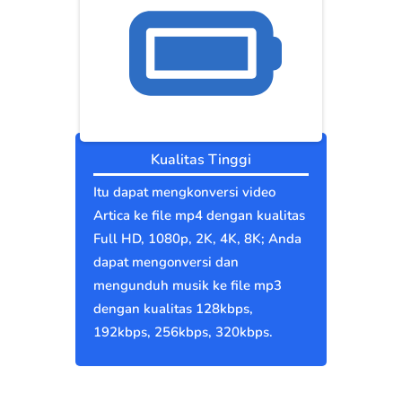
Kualitas Tinggi
Itu dapat mengkonversi video
Artica ke file mp4 dengan kualitas
Full HD, 1080p, 2K, 4K, 8K; Anda
dapat mengonversi dan
mengunduh musik ke file mp3
dengan kualitas 128kbps,
192kbps, 256kbps, 320kbps.