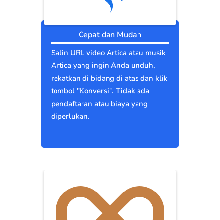
Cepat dan Mudah
Salin URL video Artica atau musik
Artica yang ingin Anda unduh,
rekatkan di bidang di atas dan klik
tombol "Konversi". Tidak ada
pendaftaran atau biaya yang
diperlukan.