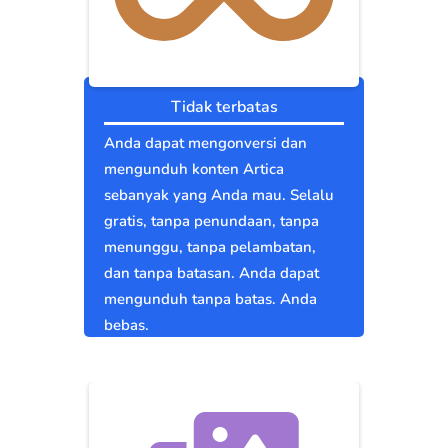
Tidak terbatas
Anda dapat mengonversi dan
mengunduh konten Artica
sebanyak yang Anda mau. Selalu
gratis, tanpa penundaan, tanpa
menunggu, tanpa pelambatan,
dan tanpa batasan. Anda dapat
mengunduh tanpa batas. Anda
bebas.