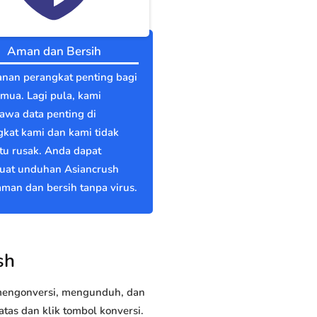
Aman dan Bersih
nan perangkat penting bagi
emua. Lagi pula, kami
wa data penting di
kat kami dan kami tidak
itu rusak. Anda dapat
at unduhan Asiancrush
man dan bersih tanpa virus.
sh
 mengonversi, mengunduh, dan
as dan klik tombol konversi.