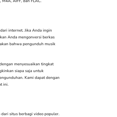
, M4A, AIFF, dan FLAC.
i internet. Jika Anda ingin
inkan Anda mengonversi berkas
atakan bahwa pengunduh musik
dengan menyesuaikan tingkat
kinkan siapa saja untuk
 pengunduhan. Kami dapat dengan
 ini.
i situs berbagi video populer.