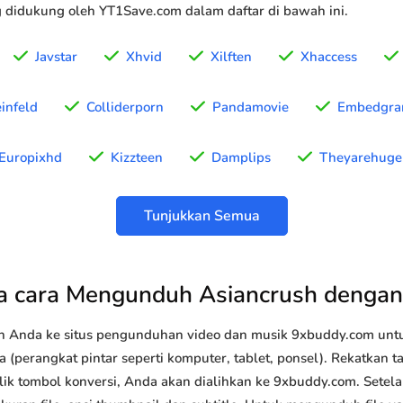
g didukung oleh YT1Save.com dalam daftar di bawah ini.
Javstar
Xhvid
Xilften
Xhaccess
infeld
Colliderporn
Pandamovie
Embedgr
Europixhd
Kizzteen
Damplips
Theyarehuge
Tunjukkan Semua
 cara Mengunduh Asiancrush denga
n Anda ke situs pengunduhan video dan musik 9xbuddy.com u
 (perangkat pintar seperti komputer, tablet, ponsel). Rekatkan 
lik tombol konversi, Anda akan dialihkan ke 9xbuddy.com. Setel