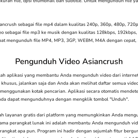
 ukuran file, opsi thumbnail dan subtitle. Untuk mengunduh file 
crush sebagai file mp4 dalam kualitas 240p, 360p, 480p, 720p, 
o sebagai file mp3 ke musik dengan kualitas 128kbps, 192kbps,
at mengunduh file MP4, MP3, 3GP, WEBM, M4A dengan cepat, and
Pengunduh Video Asiancrush
ah aplikasi yang membantu Anda mengunduh video dari internet
khusus, jalankan saja dan Anda akan melihat daftar semua video 
u menggunakan kotak pencarian. Aplikasi secara otomatis mendet
nda dapat mengunduhnya dengan mengklik tombol "Unduh".
h layanan gratis dari platform yang memungkinkan Anda men
tama perangkat lunak ini adalah membantu Anda mengunduh vi
 perangkat apa pun. Program ini hadir dengan sejumlah fitur be