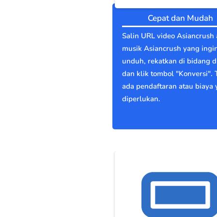
Cepat dan Mudah
Salin URL video Asiancrush 
musik Asiancrush yang ingi
unduh, rekatkan di bidang di
dan klik tombol "Konversi". 
ada pendaftaran atau biaya
diperlukan.