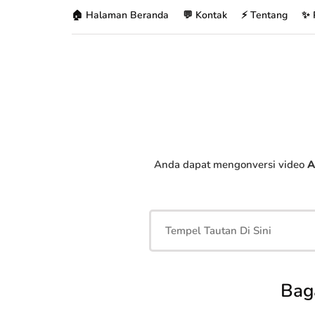
🏠 Halaman Beranda
💬 Kontak
⚡ Tentang
✨ 
Anda dapat mengonversi video
A
Bag