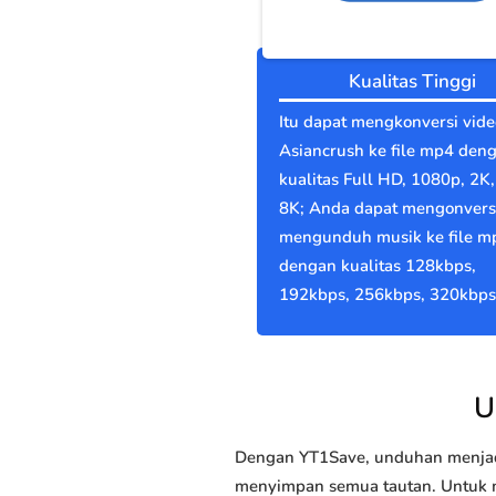
Kualitas Tinggi
Itu dapat mengkonversi vide
Asiancrush ke file mp4 den
kualitas Full HD, 1080p, 2K,
8K; Anda dapat mengonvers
mengunduh musik ke file m
dengan kualitas 128kbps,
192kbps, 256kbps, 320kbps
U
Dengan YT1Save, unduhan menjadi
menyimpan semua tautan. Untuk me