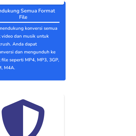
dukung Semua Format
File
mendukung konversi semua
 video dan musik untuk
crush. Anda dapat
nversi dan mengunduh ke
 file seperti MP4, MP3, 3GP,
, M4A.