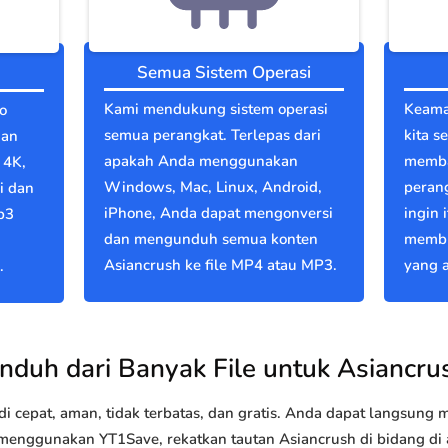
Semua Sistem Operasi
Kami mendukung sistem operasi
Keama
o
semua perangkat. Terlepas dari
kita s
gan
apakah Anda menggunakan
memba
 4K,
Windows, Mac, Linux, Android,
perang
i dan
iPhone, Anda dapat mengonversi
ingin 
p3
dan mengunduh semua konten
membu
Asiancrush ke file MP4 atau MP3.
yang a
.
nduh dari Banyak File untuk Asiancru
 cepat, aman, tidak terbatas, dan gratis. Anda dapat langsung
nggunakan YT1Save, rekatkan tautan Asiancrush di bidang di at