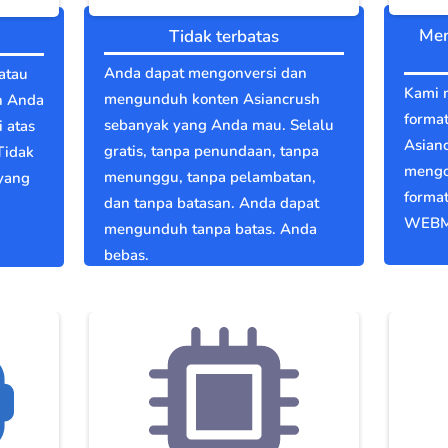
Men
Tidak terbatas
Anda dapat mengonversi dan
atau
Kami 
mengunduh konten Asiancrush
n Anda
format
sebanyak yang Anda mau. Selalu
 atas
Asian
gratis, tanpa penundaan, tanpa
Tidak
mengo
menunggu, tanpa pelambatan,
 yang
format
dan tanpa batasan. Anda dapat
WEBM
mengunduh tanpa batas. Anda
bebas.