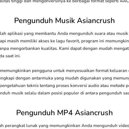
tas tinggi dan mengonversinya ke berbagai format seperti AAC
Pengunduh Musik Asiancrush
ah aplikasi yang membantu Anda mengunduh suara atau musik dar
api masih memiliki akses ke lagu favorit, program ini memungk
l tanpa mengorbankan kualitas. Kami dapat dengan mudah meng
a saat ini.
memungkinkan pengguna untuk menyesuaikan format keluaran 
 dilengkapi dengan antarmuka yang mudah digunakan yang memung
engetahuan teknis tentang proses konversi audio atau metode
h musik selalu dalam posisi populer di antara pengunduh saat
Pengunduh MP4 Asiancrush
 perangkat lunak yang memungkinkan Anda mengunduh video dar