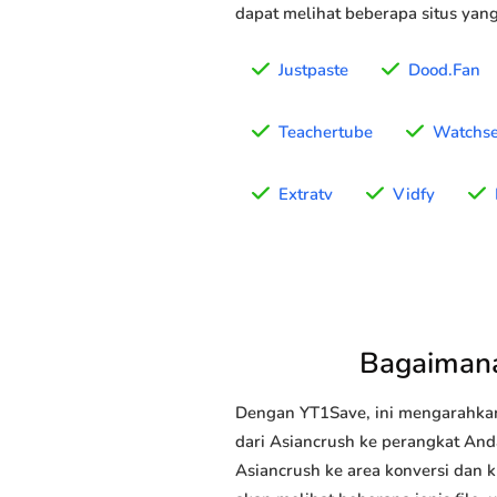
dapat melihat beberapa situs yan
Justpaste
Dood.Fan
Teachertube
Watchse
Extratv
Vidfy
Bagaimana
Dengan YT1Save, ini mengarahka
dari Asiancrush ke perangkat Anda
Asiancrush ke area konversi dan k