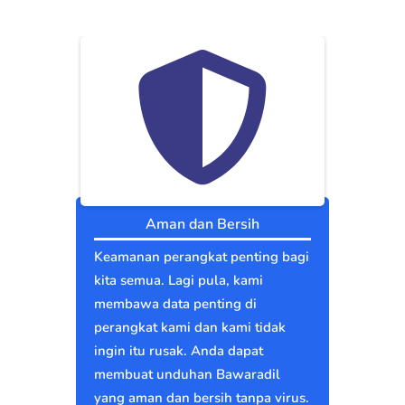
Aman dan Bersih
Keamanan perangkat penting bagi
kita semua. Lagi pula, kami
membawa data penting di
perangkat kami dan kami tidak
ingin itu rusak. Anda dapat
membuat unduhan Bawaradil
yang aman dan bersih tanpa virus.