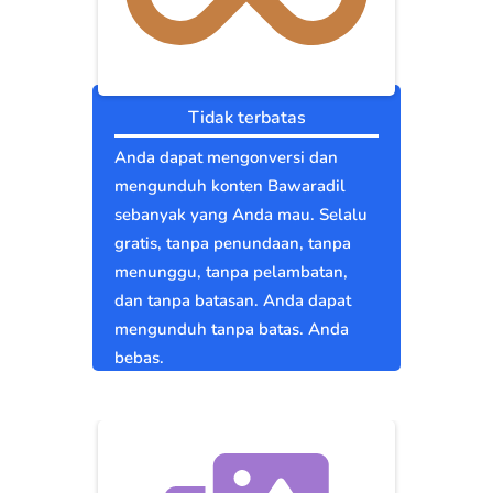
Tidak terbatas
Anda dapat mengonversi dan
mengunduh konten Bawaradil
sebanyak yang Anda mau. Selalu
gratis, tanpa penundaan, tanpa
menunggu, tanpa pelambatan,
dan tanpa batasan. Anda dapat
mengunduh tanpa batas. Anda
bebas.