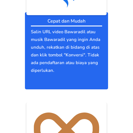
Cepat dan Mudah
Salin URL video Bawaradil atau
musik Bawaradil yang ingin Anda
unduh, rekatkan di bidang di atas
dan klik tombol "Konversi". Tidak
ada pendaftaran atau biaya yang
diperlukan.