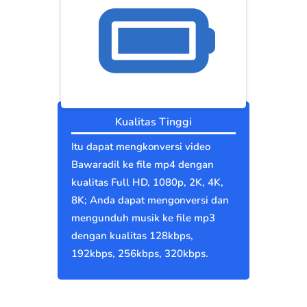
Kualitas Tinggi
Itu dapat mengkonversi video
Bawaradil ke file mp4 dengan
kualitas Full HD, 1080p, 2K, 4K,
8K; Anda dapat mengonversi dan
mengunduh musik ke file mp3
dengan kualitas 128kbps,
192kbps, 256kbps, 320kbps.