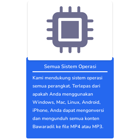
Semua Sistem Operasi
Kami mendukung sistem operasi
semua perangkat. Terlepas dari
apakah Anda menggunakan
Windows, Mac, Linux, Android,
iPhone, Anda dapat mengonversi
dan mengunduh semua konten
Bawaradil ke file MP4 atau MP3.