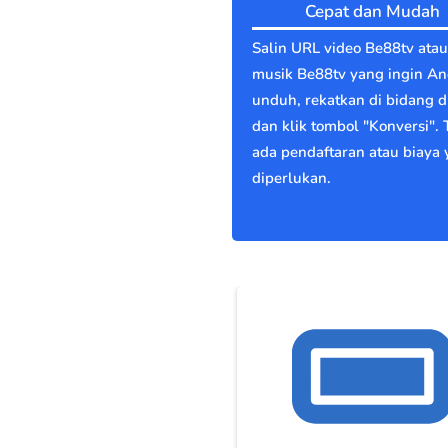
Cepat dan Mudah
Salin URL video Be88tv atau
musik Be88tv yang ingin A
unduh, rekatkan di bidang di
dan klik tombol "Konversi". 
ada pendaftaran atau biaya
diperlukan.