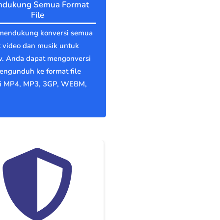
dukung Semua Format
File
mendukung konversi semua
 video dan musik untuk
v. Anda dapat mengonversi
engunduh ke format file
ti MP4, MP3, 3GP, WEBM,