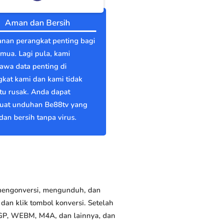
Aman dan Bersih
nan perangkat penting bagi
emua. Lagi pula, kami
wa data penting di
kat kami dan kami tidak
itu rusak. Anda dapat
at unduhan Be88tv yang
an bersih tanpa virus.
 mengonversi, mengunduh, dan
an klik tombol konversi. Setelah
3GP, WEBM, M4A, dan lainnya, dan