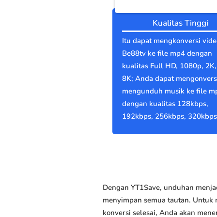
Kualitas Tinggi
Itu dapat mengkonversi vide
Be88tv ke file mp4 dengan
kualitas Full HD, 1080p, 2K,
8K; Anda dapat mengonvers
mengunduh musik ke file m
dengan kualitas 128kbps,
192kbps, 256kbps, 320kbps
Dengan YT1Save, unduhan menjadi
menyimpan semua tautan. Untuk me
konversi selesai, Anda akan men