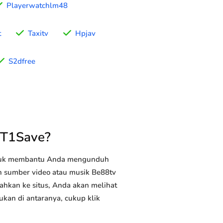
Playerwatchlm48
t
Taxitv
Hpjav
S2dfree
YT1Save?
ntuk membantu Anda mengunduh
an sumber video atau musik Be88tv
ahkan ke situs, Anda akan melihat
ukan di antaranya, cukup klik