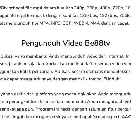
v sebagai file mp4 dalam kualitas 240p, 360p, 480p, 720p, 1080
agai file mp3 ke musik dengan kualitas 128kbps, 192kbps, 256k
at mengunduh file MP4, MP3, 3GP, WEBM, M4A dengan cepat, and
Pengunduh Video Be88tv
plikasi yang membantu Anda mengunduh video dari internet. In
us, jalankan saja dan Anda akan melihat daftar semua video yang
ggunakan kotak pencarian. Aplikasi secara otomatis mendeteksi 
nda dapat mengunduhnya dengan mengklik tombol "Unduh".
yanan gratis dari platform yang memungkinkan Anda mengund
tama perangkat lunak ini adalah membantu Anda mengunduh vi
 perangkat apa pun. Program ini hadir dengan sejumlah fitur be
tas tinggi dan mengonversinya ke berbagai format seperti AAC