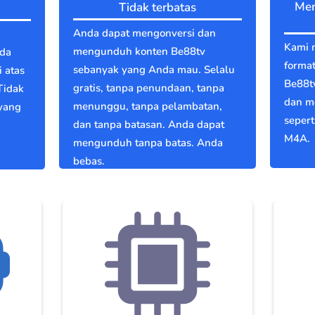
Men
Tidak terbatas
Anda dapat mengonversi dan
Kami 
mengunduh konten Be88tv
nda
format
sebanyak yang Anda mau. Selalu
 atas
Be88t
gratis, tanpa penundaan, tanpa
Tidak
dan m
menunggu, tanpa pelambatan,
 yang
seper
dan tanpa batasan. Anda dapat
M4A.
mengunduh tanpa batas. Anda
bebas.