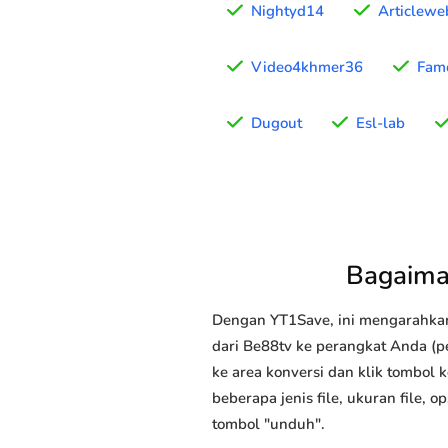
Nightyd14
Articlewe
Video4khmer36
Famo
Dugout
Esl-lab
Bagaima
Dengan YT1Save, ini mengarahka
dari Be88tv ke perangkat Anda (pe
ke area konversi dan klik tombol 
beberapa jenis file, ukuran file,
tombol "unduh".