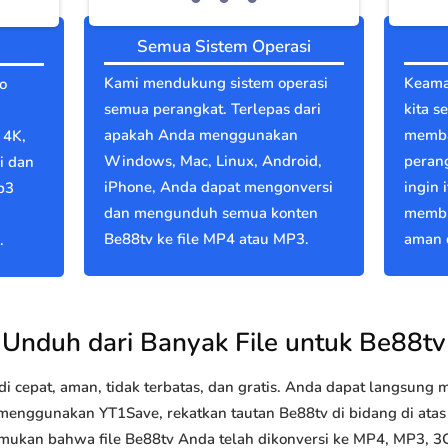
Semua Sistem Operasi
Kami mendukung sistem operasi
Keama
o
semua perangkat. Terlepas dari
kita s
apakah Anda menggunakan
memba
 4K,
Windows, Mac, Linux, Android,
perang
i dan
iPhone, Anda dapat mengonversi
ingin 
p3
dan mengunduh semua konten
membu
Be88tv ke file MP4 atau MP3.
aman d
.
Unduh dari Banyak File untuk Be88tv
 cepat, aman, tidak terbatas, dan gratis. Anda dapat langsung
nggunakan YT1Save, rekatkan tautan Be88tv di bidang di atas d
emukan bahwa file Be88tv Anda telah dikonversi ke MP4, MP3, 