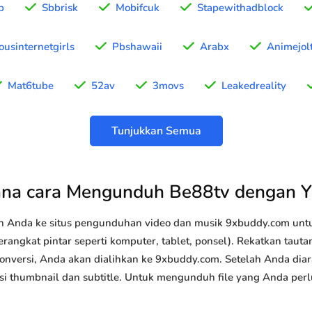
b
Sbbrisk
Mobifcuk
Stapewithadblock
usinternetgirls
Pbshawaii
Arabx
Animejol
Mat6tube
52av
3movs
Leakedreality
Tunjukkan Semua
na cara Mengunduh Be88tv dengan 
n Anda ke situs pengunduhan video dan musik 9xbuddy.com u
rangkat pintar seperti komputer, tablet, ponsel). Rekatkan taut
konversi, Anda akan dialihkan ke 9xbuddy.com. Setelah Anda diar
 opsi thumbnail dan subtitle. Untuk mengunduh file yang Anda perl