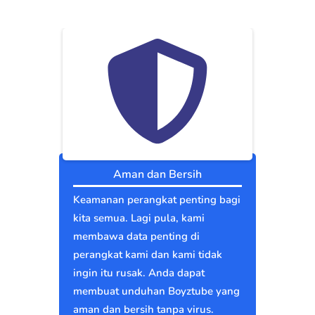
Aman dan Bersih
Keamanan perangkat penting bagi
kita semua. Lagi pula, kami
membawa data penting di
perangkat kami dan kami tidak
ingin itu rusak. Anda dapat
membuat unduhan Boyztube yang
aman dan bersih tanpa virus.