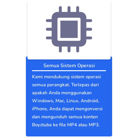
Semua Sistem Operasi
Kami mendukung sistem operasi
semua perangkat. Terlepas dari
apakah Anda menggunakan
Windows, Mac, Linux, Android,
iPhone, Anda dapat mengonversi
dan mengunduh semua konten
Boyztube ke file MP4 atau MP3.