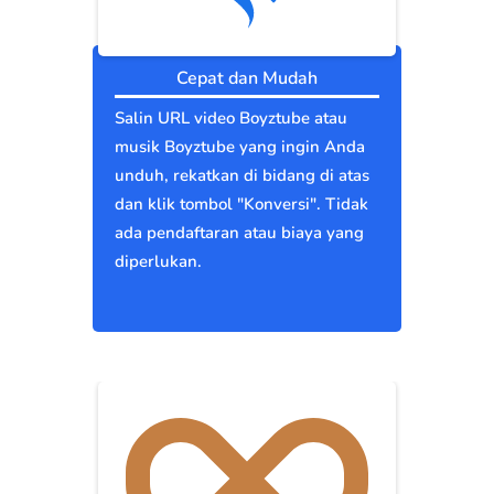
Cepat dan Mudah
Salin URL video Boyztube atau
musik Boyztube yang ingin Anda
unduh, rekatkan di bidang di atas
dan klik tombol "Konversi". Tidak
ada pendaftaran atau biaya yang
diperlukan.