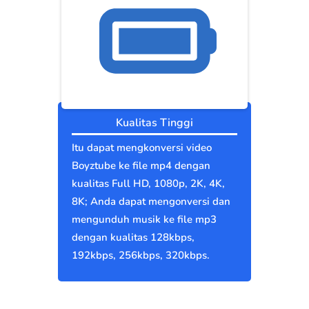
Kualitas Tinggi
Itu dapat mengkonversi video
Boyztube ke file mp4 dengan
kualitas Full HD, 1080p, 2K, 4K,
8K; Anda dapat mengonversi dan
mengunduh musik ke file mp3
dengan kualitas 128kbps,
192kbps, 256kbps, 320kbps.