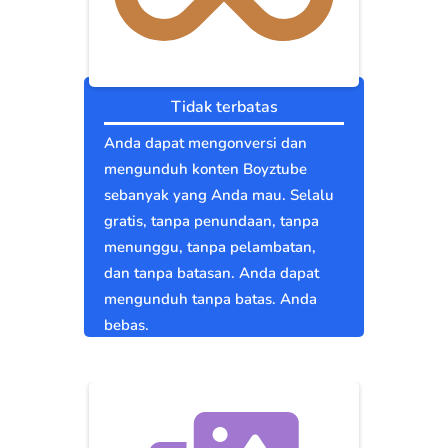
Tidak terbatas
Anda dapat mengonversi dan
mengunduh konten Boyztube
sebanyak yang Anda mau. Selalu
gratis, tanpa penundaan, tanpa
menunggu, tanpa pelambatan,
dan tanpa batasan. Anda dapat
mengunduh tanpa batas. Anda
bebas.