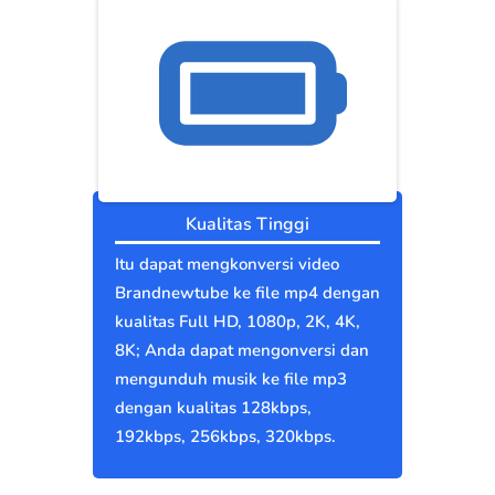
Kualitas Tinggi
Itu dapat mengkonversi video
Brandnewtube ke file mp4 dengan
kualitas Full HD, 1080p, 2K, 4K,
8K; Anda dapat mengonversi dan
mengunduh musik ke file mp3
dengan kualitas 128kbps,
192kbps, 256kbps, 320kbps.