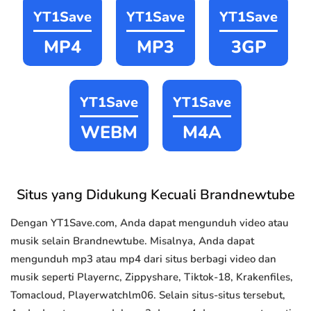
YT1Save
YT1Save
YT1Save
MP4
MP3
3GP
YT1Save
YT1Save
WEBM
M4A
Situs yang Didukung Kecuali Brandnewtube
Dengan YT1Save.com, Anda dapat mengunduh video atau
musik selain Brandnewtube. Misalnya, Anda dapat
mengunduh mp3 atau mp4 dari situs berbagi video dan
musik seperti Playernc, Zippyshare, Tiktok-18, Krakenfiles,
Tomacloud, Playerwatchlm06. Selain situs-situs tersebut,