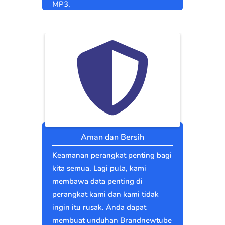
MP3.
Aman dan Bersih
Keamanan perangkat penting bagi
kita semua. Lagi pula, kami
membawa data penting di
perangkat kami dan kami tidak
ingin itu rusak. Anda dapat
membuat unduhan Brandnewtube