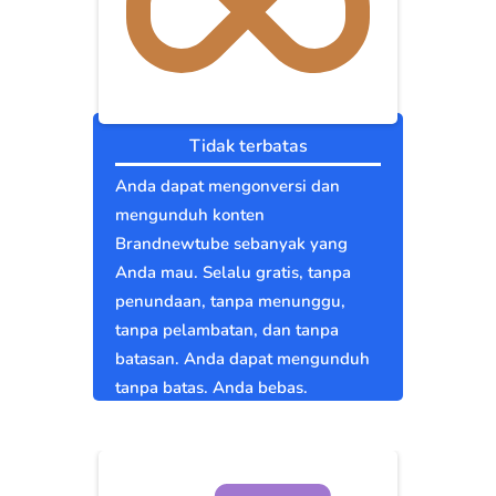
Tidak terbatas
Anda dapat mengonversi dan
mengunduh konten
Brandnewtube sebanyak yang
Anda mau. Selalu gratis, tanpa
penundaan, tanpa menunggu,
tanpa pelambatan, dan tanpa
batasan. Anda dapat mengunduh
tanpa batas. Anda bebas.