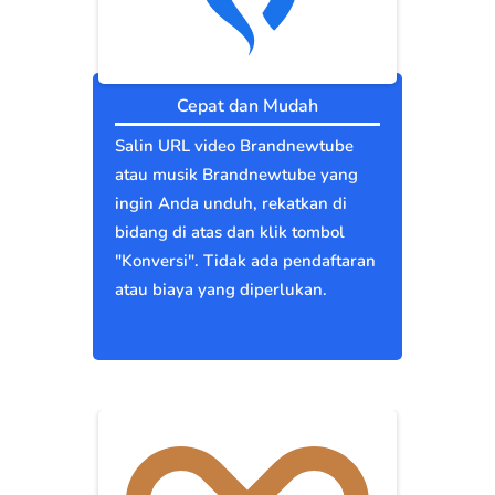
Cepat dan Mudah
Salin URL video Brandnewtube
atau musik Brandnewtube yang
ingin Anda unduh, rekatkan di
bidang di atas dan klik tombol
"Konversi". Tidak ada pendaftaran
atau biaya yang diperlukan.