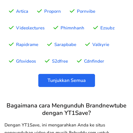
Artica
Proporn
Pornvibe
Videolectures
Phimnhanh
Ezsubz
Rapidrame
Sarapbabe
Valkyrie
Gfsvideos
S2dfree
Cdnfinder
Tunjukkan Semua
Bagaimana cara Mengunduh Brandnewtube
dengan YT1Save?
Dengan YT1Save, ini mengarahkan Anda ke situs
pengunduhan video dan musik 9xbuddy.com untuk