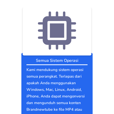
Semua Sistem Operasi
Kami mendukung sistem operasi
semua perangkat. Terlepas dari
apakah Anda menggunakan
Windows, Mac, Linux, Android,
iPhone, Anda dapat mengonversi
dan mengunduh semua konten
Brandnewtube ke file MP4 atau