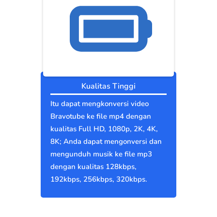
Kualitas Tinggi
Itu dapat mengkonversi video
Bravotube ke file mp4 dengan
kualitas Full HD, 1080p, 2K, 4K,
8K; Anda dapat mengonversi dan
mengunduh musik ke file mp3
dengan kualitas 128kbps,
192kbps, 256kbps, 320kbps.