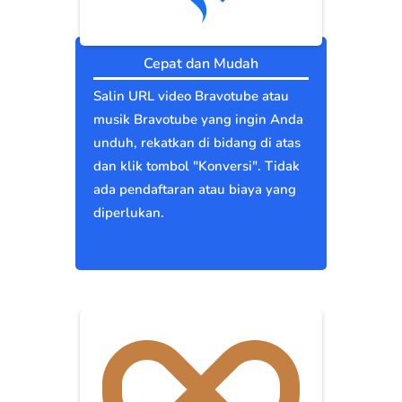
Cepat dan Mudah
Salin URL video Bravotube atau
musik Bravotube yang ingin Anda
unduh, rekatkan di bidang di atas
dan klik tombol "Konversi". Tidak
ada pendaftaran atau biaya yang
diperlukan.