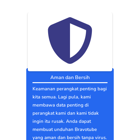
Aman dan Bersih
Keamanan perangkat penting bagi
kita semua. Lagi pula, kami
membawa data penting di
perangkat kami dan kami tidak
ingin itu rusak. Anda dapat
membuat unduhan Bravotube
yang aman dan bersih tanpa virus.