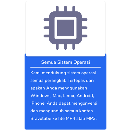
Semua Sistem Operasi
Kami mendukung sistem operasi
semua perangkat. Terlepas dari
apakah Anda menggunakan
Windows, Mac, Linux, Android,
iPhone, Anda dapat mengonversi
dan mengunduh semua konten
Bravotube ke file MP4 atau MP3.