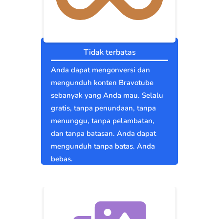
Tidak terbatas
Anda dapat mengonversi dan
mengunduh konten Bravotube
sebanyak yang Anda mau. Selalu
gratis, tanpa penundaan, tanpa
menunggu, tanpa pelambatan,
dan tanpa batasan. Anda dapat
mengunduh tanpa batas. Anda
bebas.