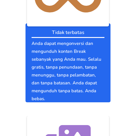
Tidak terbatas
Anda dapat mengonversi dan
mengunduh konten Break
sebanyak yang Anda mau. Selalu
gratis, tanpa penundaan, tanpa
menunggu, tanpa pelambatan,
dan tanpa batasan. Anda dapat
mengunduh tanpa batas. Anda
bebas.