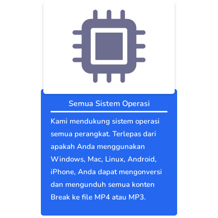
Semua Sistem Operasi
Kami mendukung sistem operasi
semua perangkat. Terlepas dari
apakah Anda menggunakan
Windows, Mac, Linux, Android,
iPhone, Anda dapat mengonversi
dan mengunduh semua konten
Break ke file MP4 atau MP3.