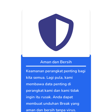
Aman dan Bersih
Keamanan perangkat penting bagi
kita semua. Lagi pula, kami
membawa data penting di
perangkat kami dan kami tidak
ingin itu rusak. Anda dapat
membuat unduhan Break yang
aman dan bersih tanpa virus.