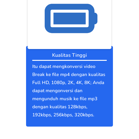
Kualitas Tinggi
Itu dapat mengkonversi video
Break ke file mp4 dengan kualitas
Full HD, 1080p, 2K, 4K, 8K; Anda
dapat mengonversi dan
mengunduh musik ke file mp3
dengan kualitas 128kbps,
192kbps, 256kbps, 320kbps.