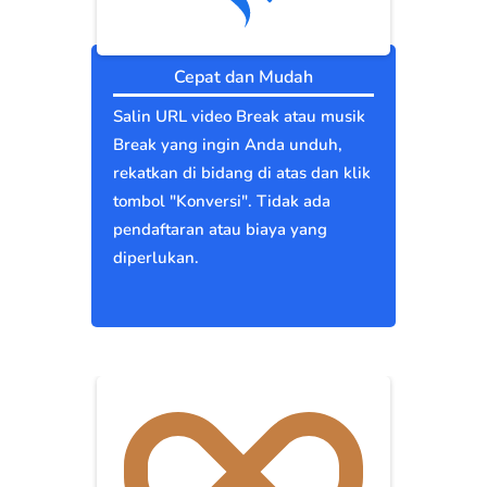
Cepat dan Mudah
Salin URL video Break atau musik
Break yang ingin Anda unduh,
rekatkan di bidang di atas dan klik
tombol "Konversi". Tidak ada
pendaftaran atau biaya yang
diperlukan.