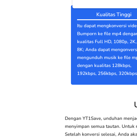
Kualitas Tinggi
Itu dapat mengkonversi vide
Bumporn ke file mp4 denga
kualitas Full HD, 1080p, 2K,
8K; Anda dapat mengonvers
mengunduh musik ke file m
dengan kualitas 128kbps,
192kbps, 256kbps, 320kbps
Dengan YT1Save, unduhan menjadi
menyimpan semua tautan. Untuk m
Setelah konversi selesai, Anda 