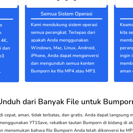
Semua Sistem Operasi
Kami mendukung sistem operasi
Keama
o
semua perangkat. Terlepas dari
kita s
n
apakah Anda menggunakan
memba
 4K,
Windows, Mac, Linux, Android,
perang
i dan
iPhone, Anda dapat mengonversi
ingin 
p3
dan mengunduh semua konten
membu
Bumporn ke file MP4 atau MP3.
aman d
.
Unduh dari Banyak File untuk Bumpor
 cepat, aman, tidak terbatas, dan gratis. Anda dapat langsung
enggunakan YT1Save, rekatkan tautan Bumporn di bidang di atas
akan menemukan bahwa file Bumporn Anda telah dikonversi ke 