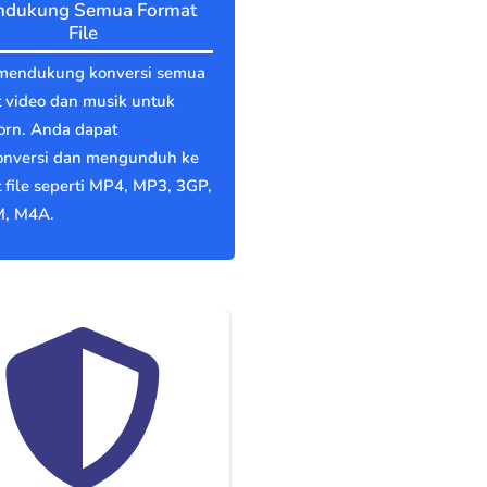
dukung Semua Format
File
mendukung konversi semua
 video dan musik untuk
rn. Anda dapat
nversi dan mengunduh ke
 file seperti MP4, MP3, 3GP,
, M4A.