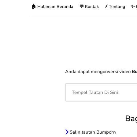
🏠 Halaman Beranda
💬 Kontak
⚡ Tentang
✨ 
Anda dapat mengonversi video
B
Ba
Salin tautan Bumporn