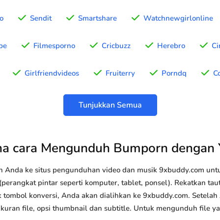
o
Sendit
Smartshare
Watchnewgirlonline
be
Filmesporno
Cricbuzz
Herebro
Ci
Girlfriendvideos
Fruiterry
Porndq
C
Tunjukkan Semua
a cara Mengunduh Bumporn dengan
n Anda ke situs pengunduhan video dan musik 9xbuddy.com u
erangkat pintar seperti komputer, tablet, ponsel). Rekatkan ta
k tombol konversi, Anda akan dialihkan ke 9xbuddy.com. Setelah
 ukuran file, opsi thumbnail dan subtitle. Untuk mengunduh file 