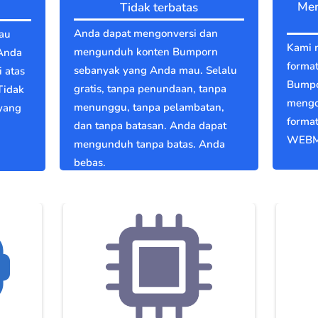
Men
Tidak terbatas
Anda dapat mengonversi dan
au
Kami 
mengunduh konten Bumporn
Anda
format
sebanyak yang Anda mau. Selalu
 atas
Bumpo
gratis, tanpa penundaan, tanpa
Tidak
mengo
menunggu, tanpa pelambatan,
 yang
format
dan tanpa batasan. Anda dapat
WEBM
mengunduh tanpa batas. Anda
bebas.