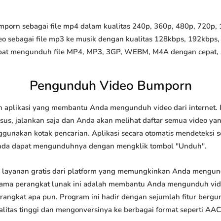
rn sebagai file mp4 dalam kualitas 240p, 360p, 480p, 720p, 10
o sebagai file mp3 ke musik dengan kualitas 128kbps, 192kbps,
at mengunduh file MP4, MP3, 3GP, WEBM, M4A dengan cepat, and
Pengunduh Video Bumporn
aplikasi yang membantu Anda mengunduh video dari internet. 
us, jalankan saja dan Anda akan melihat daftar semua video yang
ggunakan kotak pencarian. Aplikasi secara otomatis mendeteksi 
nda dapat mengunduhnya dengan mengklik tombol "Unduh".
layanan gratis dari platform yang memungkinkan Anda mengu
tama perangkat lunak ini adalah membantu Anda mengunduh vi
 perangkat apa pun. Program ini hadir dengan sejumlah fitur be
tas tinggi dan mengonversinya ke berbagai format seperti AAC