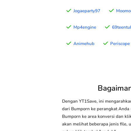
Jogaeparty97
Moomo
Mp4engine
69teentu
Animehub
Periscope
Bagaiman
Dengan YT1Save, ini mengarahka
dari Bumporn ke perangkat Anda (p
Bumporn ke area konversi dan kli
akan melihat beberapa jenis file,