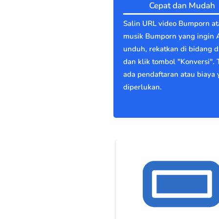
Cepat dan Mudah
Salin URL video Bumporn at
musik Bumporn yang ingin 
unduh, rekatkan di bidang di
dan klik tombol "Konversi". 
ada pendaftaran atau biaya
diperlukan.