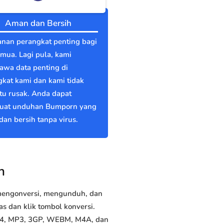
Aman dan Bersih
nan perangkat penting bagi
emua. Lagi pula, kami
wa data penting di
kat kami dan kami tidak
itu rusak. Anda dapat
at unduhan Bumporn yang
an bersih tanpa virus.
n
 mengonversi, mengunduh, dan
 dan klik tombol konversi.
MP4, MP3, 3GP, WEBM, M4A, dan