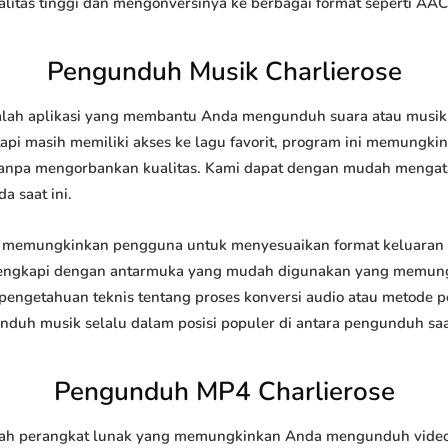
tas tinggi dan mengonversinya ke berbagai format seperti AAC
Pengunduh Musik Charlierose
ah aplikasi yang membantu Anda mengunduh suara atau musik da
api masih memiliki akses ke lagu favorit, program ini memungk
l tanpa mengorbankan kualitas. Kami dapat dengan mudah meng
a saat ini.
 memungkinkan pengguna untuk menyesuaikan format keluaran 
 dilengkapi dengan antarmuka yang mudah digunakan yang memung
engetahuan teknis tentang proses konversi audio atau metode
h musik selalu dalam posisi populer di antara pengunduh saat
Pengunduh MP4 Charlierose
h perangkat lunak yang memungkinkan Anda mengunduh video da