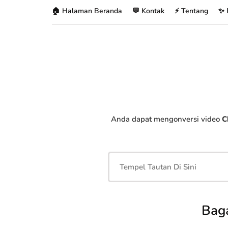
🏠 Halaman Beranda
💬 Kontak
⚡ Tentang
✨ 
Anda dapat mengonversi video
C
Bag