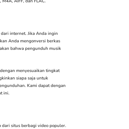
, M4A, AIFF, dan FLAC.
ri internet. Jika Anda ingin
inkan Anda mengonversi berkas
atakan bahwa pengunduh musik
dengan menyesuaikan tingkat
kinkan siapa saja untuk
 pengunduhan. Kami dapat dengan
 ini.
ri situs berbagi video populer.