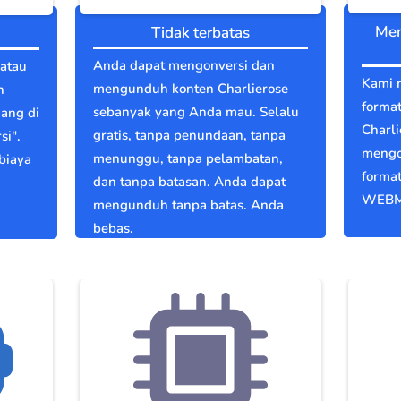
Men
Tidak terbatas
Anda dapat mengonversi dan
 atau
Kami 
mengunduh konten Charlierose
n
format
sebanyak yang Anda mau. Selalu
dang di
Charli
gratis, tanpa penundaan, tanpa
si".
mengo
menunggu, tanpa pelambatan,
biaya
format
dan tanpa batasan. Anda dapat
WEBM
mengunduh tanpa batas. Anda
bebas.