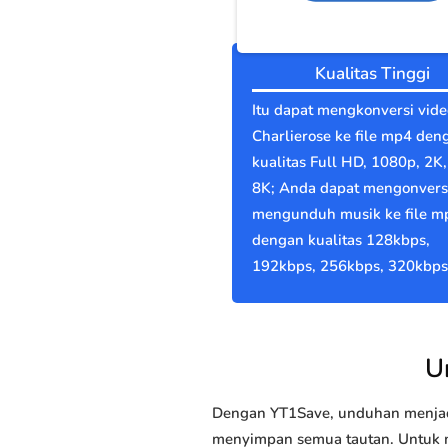
Kualitas Tinggi
Itu dapat mengkonversi vide
Charlierose ke file mp4 den
kualitas Full HD, 1080p, 2K,
8K; Anda dapat mengonvers
mengunduh musik ke file m
dengan kualitas 128kbps,
192kbps, 256kbps, 320kbps
U
Dengan YT1Save, unduhan menjadi
menyimpan semua tautan. Untuk me