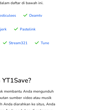
alam daftar di bawah ini.
sticulees
Deamtv
jerk
Pastelink
Stream321
Tune
n YT1Save?
ntuk membantu Anda mengunduh
tautan sumber video atau musik
ah Anda diarahkan ke situs, Anda