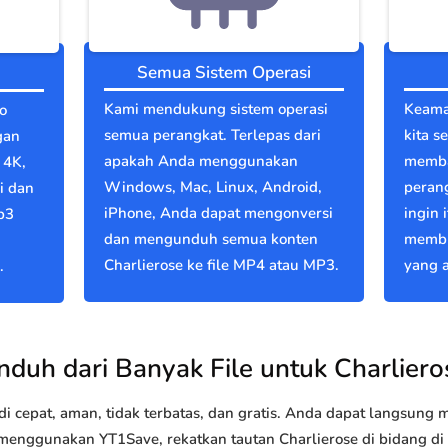
Semua Sistem Operasi
Kami mendukung sistem operasi
Keama
o
semua perangkat. Terlepas dari
kita s
gan
apakah Anda menggunakan
memba
 4K,
Windows, Mac, Linux, Android,
perang
i dan
iPhone, Anda dapat mengonversi
ingin 
p3
dan mengunduh semua konten
membu
Charlierose ke file MP4 atau MP3.
yang a
.
nduh dari Banyak File untuk Charliero
 cepat, aman, tidak terbatas, dan gratis. Anda dapat langsung
nggunakan YT1Save, rekatkan tautan Charlierose di bidang di a