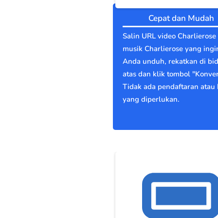
Cepat dan Mudah
Salin URL video Charlierose
musik Charlierose yang ingi
Anda unduh, rekatkan di bi
atas dan klik tombol "Konver
Tidak ada pendaftaran atau 
yang diperlukan.