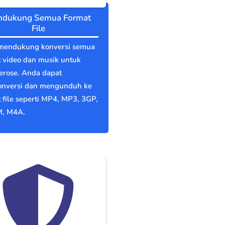
dukung Semua Format
File
mendukung konversi semua
 video dan musik untuk
erose. Anda dapat
nversi dan mengunduh ke
 file seperti MP4, MP3, 3GP,
, M4A.