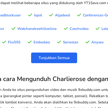
 dapat melihat beberapa situs yang didukung oleh YT1Save.com d
eadblockuser
Ispot
Aljadeed
Conferences-Ge
xvr
Watchonetreehillonline
Czechvideo
Lets
Flix555
Embedaio
Serieslan
Anysex
Tunjukkan Semua
 cara Mengunduh Charlierose denga
n Anda ke situs pengunduhan video dan musik 9xbuddy.com u
a (perangkat pintar seperti komputer, tablet, ponsel). Rekatkan 
klik tombol konversi, Anda akan dialihkan ke 9xbuddy.com. Setel