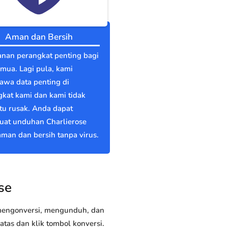
Aman dan Bersih
nan perangkat penting bagi
emua. Lagi pula, kami
wa data penting di
kat kami dan kami tidak
itu rusak. Anda dapat
at unduhan Charlierose
man dan bersih tanpa virus.
se
 mengonversi, mengunduh, dan
tas dan klik tombol konversi.