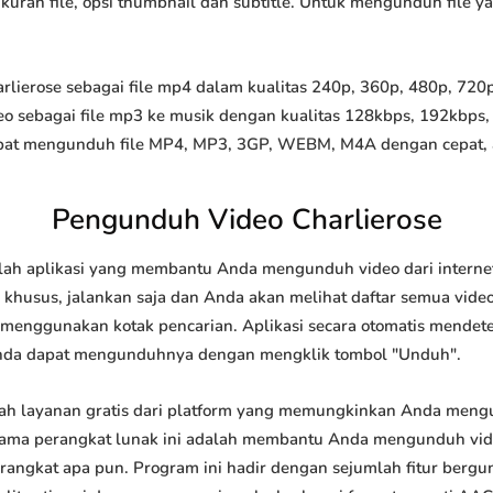
 ukuran file, opsi thumbnail dan subtitle. Untuk mengunduh file 
ierose sebagai file mp4 dalam kualitas 240p, 360p, 480p, 720p, 
o sebagai file mp3 ke musik dengan kualitas 128kbps, 192kbps,
at mengunduh file MP4, MP3, 3GP, WEBM, M4A dengan cepat, and
Pengunduh Video Charlierose
lah aplikasi yang membantu Anda mengunduh video dari internet
khusus, jalankan saja dan Anda akan melihat daftar semua video 
u menggunakan kotak pencarian. Aplikasi secara otomatis mendet
nda dapat mengunduhnya dengan mengklik tombol "Unduh".
ah layanan gratis dari platform yang memungkinkan Anda men
tama perangkat lunak ini adalah membantu Anda mengunduh vi
 perangkat apa pun. Program ini hadir dengan sejumlah fitur be