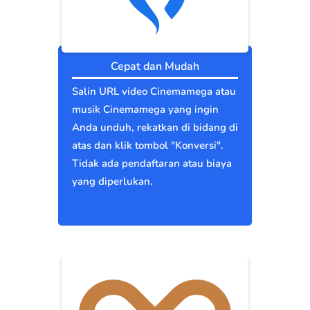
Cepat dan Mudah
Salin URL video Cinemamega atau
musik Cinemamega yang ingin
Anda unduh, rekatkan di bidang di
atas dan klik tombol "Konversi".
Tidak ada pendaftaran atau biaya
yang diperlukan.