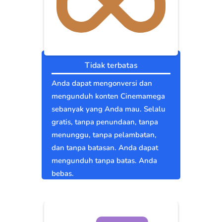
Tidak terbatas
Anda dapat mengonversi dan
mengunduh konten Cinemamega
sebanyak yang Anda mau. Selalu
gratis, tanpa penundaan, tanpa
menunggu, tanpa pelambatan,
dan tanpa batasan. Anda dapat
mengunduh tanpa batas. Anda
bebas.