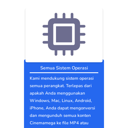
Semua Sistem Operasi
Kami mendukung sistem operasi
semua perangkat. Terlepas dari
apakah Anda menggunakan
Windows, Mac, Linux, Android,
iPhone, Anda dapat mengonversi
dan mengunduh semua konten
Cinemamega ke file MP4 atau