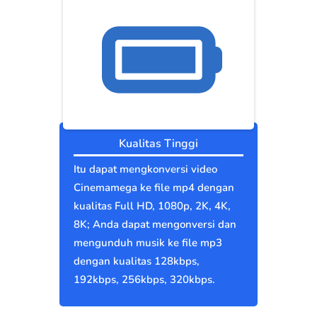
Kualitas Tinggi
Itu dapat mengkonversi video
Cinemamega ke file mp4 dengan
kualitas Full HD, 1080p, 2K, 4K,
8K; Anda dapat mengonversi dan
mengunduh musik ke file mp3
dengan kualitas 128kbps,
192kbps, 256kbps, 320kbps.