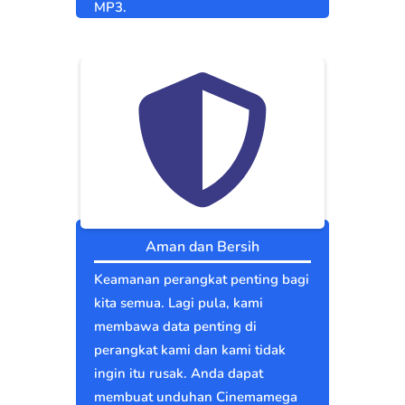
MP3.
Aman dan Bersih
Keamanan perangkat penting bagi
kita semua. Lagi pula, kami
membawa data penting di
perangkat kami dan kami tidak
ingin itu rusak. Anda dapat
membuat unduhan Cinemamega