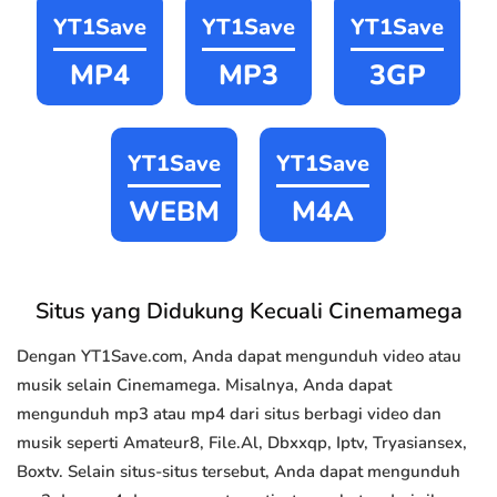
YT1Save
YT1Save
YT1Save
MP4
MP3
3GP
YT1Save
YT1Save
WEBM
M4A
Situs yang Didukung Kecuali Cinemamega
Dengan YT1Save.com, Anda dapat mengunduh video atau
musik selain Cinemamega. Misalnya, Anda dapat
mengunduh mp3 atau mp4 dari situs berbagi video dan
musik seperti Amateur8, File.Al, Dbxxqp, Iptv, Tryasiansex,
Boxtv. Selain situs-situs tersebut, Anda dapat mengunduh