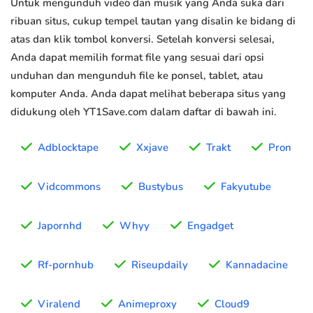
Untuk mengunduh video dan musik yang Anda suka dari
ribuan situs, cukup tempel tautan yang disalin ke bidang di
atas dan klik tombol konversi. Setelah konversi selesai,
Anda dapat memilih format file yang sesuai dari opsi
unduhan dan mengunduh file ke ponsel, tablet, atau
komputer Anda. Anda dapat melihat beberapa situs yang
didukung oleh YT1Save.com dalam daftar di bawah ini.
Adblocktape
Xxjave
Trakt
Pron
Vidcommons
Bustybus
Fakyutube
Japornhd
Whyy
Engadget
Rf-pornhub
Riseupdaily
Kannadacine
Viralend
Animeproxy
Cloud9