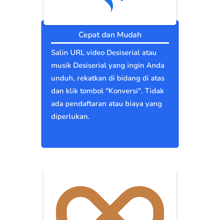
Cepat dan Mudah
Salin URL video Desiserial atau
musik Desiserial yang ingin Anda
unduh, rekatkan di bidang di atas
dan klik tombol "Konversi". Tidak
ada pendaftaran atau biaya yang
diperlukan.