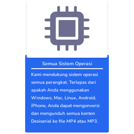
Semua Sistem Operasi
Kami mendukung sistem operasi
semua perangkat. Terlepas dari
apakah Anda menggunakan
Windows, Mac, Linux, Android,
iPhone, Anda dapat mengonversi
dan mengunduh semua konten
Desiserial ke file MP4 atau MP3.