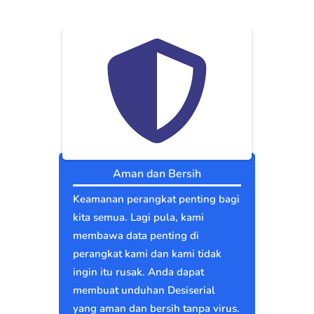
Aman dan Bersih
Keamanan perangkat penting bagi
kita semua. Lagi pula, kami
membawa data penting di
perangkat kami dan kami tidak
ingin itu rusak. Anda dapat
membuat unduhan Desiserial
yang aman dan bersih tanpa virus.