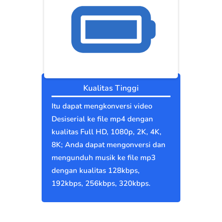
Kualitas Tinggi
Itu dapat mengkonversi video
Desiserial ke file mp4 dengan
kualitas Full HD, 1080p, 2K, 4K,
8K; Anda dapat mengonversi dan
mengunduh musik ke file mp3
dengan kualitas 128kbps,
192kbps, 256kbps, 320kbps.