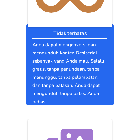
Tidak terbatas
Anda dapat mengonversi dan
mengunduh konten Desiserial
sebanyak yang Anda mau. Selalu
gratis, tanpa penundaan, tanpa
menunggu, tanpa pelambatan,
dan tanpa batasan. Anda dapat
mengunduh tanpa batas. Anda
bebas.