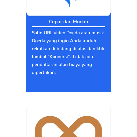
Cepat dan Mudah
Salin URL video Doeda atau musik
Doeda yang ingin Anda unduh,
rekatkan di bidang di atas dan klik
tombol "Konversi". Tidak ada
pendaftaran atau biaya yang
diperlukan.