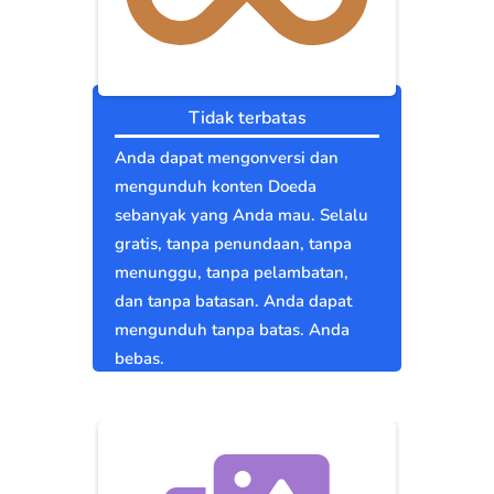
Tidak terbatas
Anda dapat mengonversi dan
mengunduh konten Doeda
sebanyak yang Anda mau. Selalu
gratis, tanpa penundaan, tanpa
menunggu, tanpa pelambatan,
dan tanpa batasan. Anda dapat
mengunduh tanpa batas. Anda
bebas.