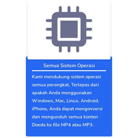
Semua Sistem Operasi
Kami mendukung sistem operasi
semua perangkat. Terlepas dari
apakah Anda menggunakan
Windows, Mac, Linux, Android,
iPhone, Anda dapat mengonversi
dan mengunduh semua konten
Doeda ke file MP4 atau MP3.