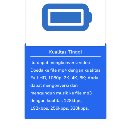
Kualitas Tinggi
Itu dapat mengkonversi video
Doeda ke file mp4 dengan kualitas
Full HD, 1080p, 2K, 4K, 8K; Anda
dapat mengonversi dan
mengunduh musik ke file mp3
dengan kualitas 128kbps,
192kbps, 256kbps, 320kbps.