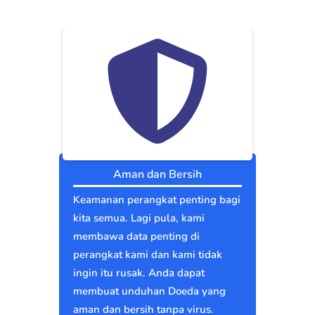
Aman dan Bersih
Keamanan perangkat penting bagi
kita semua. Lagi pula, kami
membawa data penting di
perangkat kami dan kami tidak
ingin itu rusak. Anda dapat
membuat unduhan Doeda yang
aman dan bersih tanpa virus.