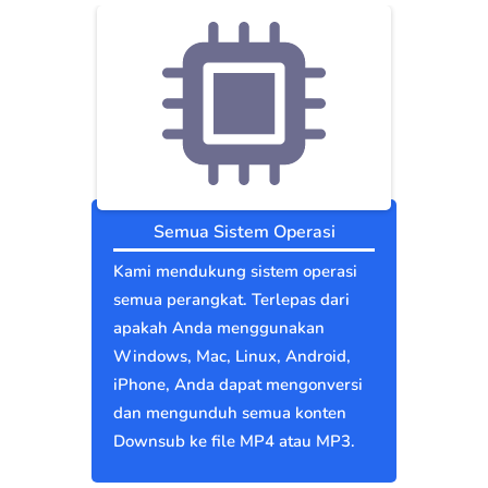
Semua Sistem Operasi
Kami mendukung sistem operasi
semua perangkat. Terlepas dari
apakah Anda menggunakan
Windows, Mac, Linux, Android,
iPhone, Anda dapat mengonversi
dan mengunduh semua konten
Downsub ke file MP4 atau MP3.