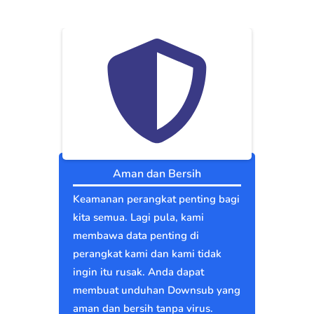
Aman dan Bersih
Keamanan perangkat penting bagi
kita semua. Lagi pula, kami
membawa data penting di
perangkat kami dan kami tidak
ingin itu rusak. Anda dapat
membuat unduhan Downsub yang
aman dan bersih tanpa virus.