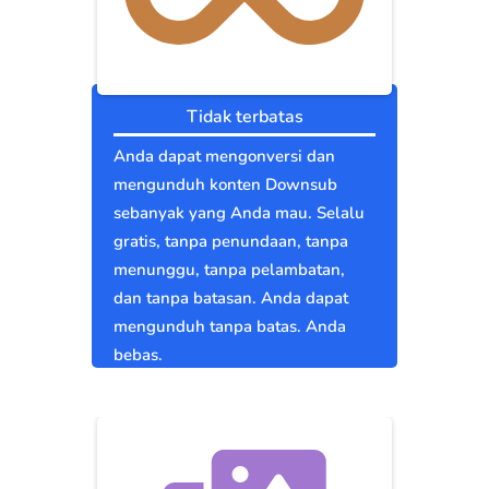
Tidak terbatas
Anda dapat mengonversi dan
mengunduh konten Downsub
sebanyak yang Anda mau. Selalu
gratis, tanpa penundaan, tanpa
menunggu, tanpa pelambatan,
dan tanpa batasan. Anda dapat
mengunduh tanpa batas. Anda
bebas.