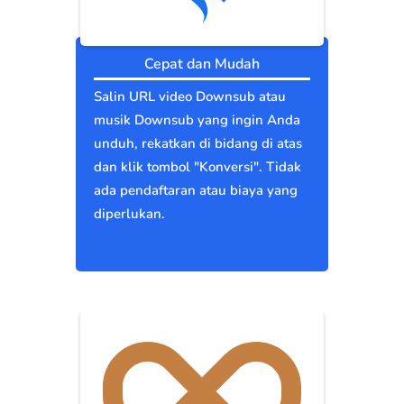
Cepat dan Mudah
Salin URL video Downsub atau
musik Downsub yang ingin Anda
unduh, rekatkan di bidang di atas
dan klik tombol "Konversi". Tidak
ada pendaftaran atau biaya yang
diperlukan.