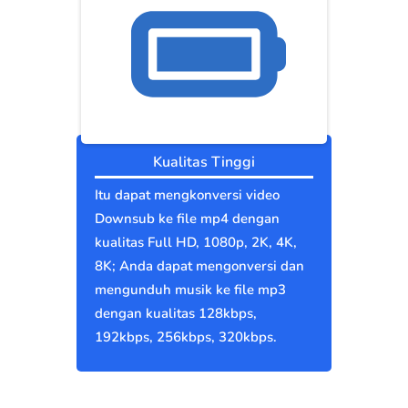
Kualitas Tinggi
Itu dapat mengkonversi video
Downsub ke file mp4 dengan
kualitas Full HD, 1080p, 2K, 4K,
8K; Anda dapat mengonversi dan
mengunduh musik ke file mp3
dengan kualitas 128kbps,
192kbps, 256kbps, 320kbps.