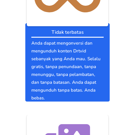
Tidak terbatas
Anda dapat mengonversi dan
mengunduh konten Drtvid
sebanyak yang Anda mau. Selalu
gratis, tanpa penundaan, tanpa
menunggu, tanpa pelambatan,
dan tanpa batasan. Anda dapat
mengunduh tanpa batas. Anda
bebas.