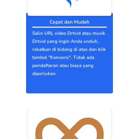
Cepat dan Mudah
Salin URL video Drtvid atau musik
Drtvid yang ingin Anda unduh,
rekatkan di bidang di atas dan klik
tombol "Konversi". Tidak ada
pendaftaran atau biaya yang
diperlukan.