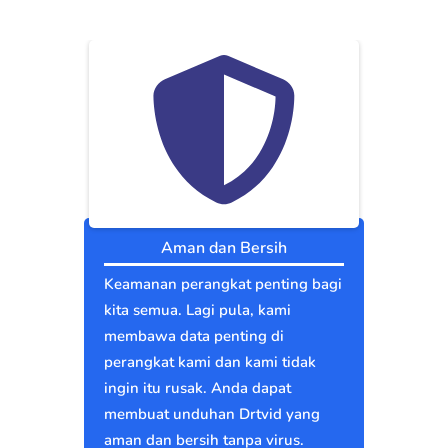
Aman dan Bersih
Keamanan perangkat penting bagi
kita semua. Lagi pula, kami
membawa data penting di
perangkat kami dan kami tidak
ingin itu rusak. Anda dapat
membuat unduhan Drtvid yang
aman dan bersih tanpa virus.