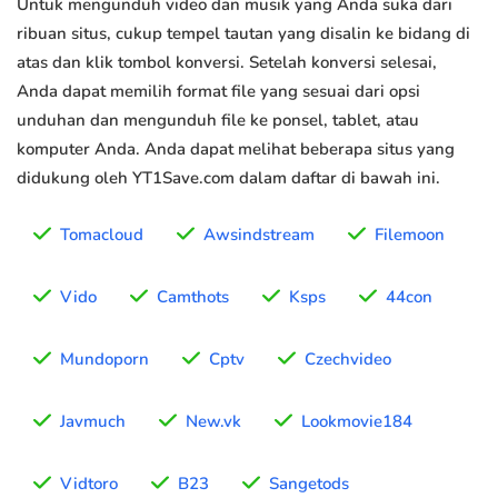
Untuk mengunduh video dan musik yang Anda suka dari
ribuan situs, cukup tempel tautan yang disalin ke bidang di
atas dan klik tombol konversi. Setelah konversi selesai,
Anda dapat memilih format file yang sesuai dari opsi
unduhan dan mengunduh file ke ponsel, tablet, atau
komputer Anda. Anda dapat melihat beberapa situs yang
didukung oleh YT1Save.com dalam daftar di bawah ini.
Tomacloud
Awsindstream
Filemoon
Vido
Camthots
Ksps
44con
Mundoporn
Cptv
Czechvideo
Javmuch
New.vk
Lookmovie184
Vidtoro
B23
Sangetods