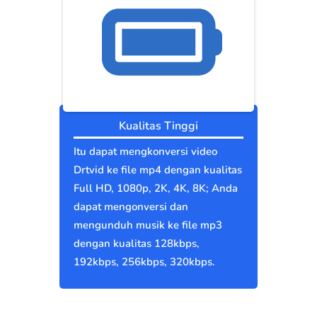
Kualitas Tinggi
Itu dapat mengkonversi video
Drtvid ke file mp4 dengan kualitas
Full HD, 1080p, 2K, 4K, 8K; Anda
dapat mengonversi dan
mengunduh musik ke file mp3
dengan kualitas 128kbps,
192kbps, 256kbps, 320kbps.