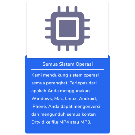
Semua Sistem Operasi
Kami mendukung sistem operasi
semua perangkat. Terlepas dari
apakah Anda menggunakan
Windows, Mac, Linux, Android,
iPhone, Anda dapat mengonversi
dan mengunduh semua konten
Drtvid ke file MP4 atau MP3.