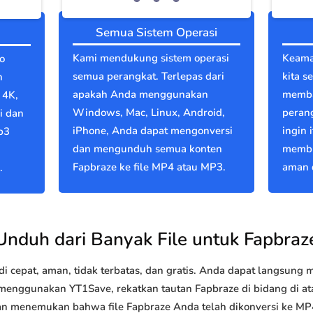
Semua Sistem Operasi
Kami mendukung sistem operasi
Keama
o
semua perangkat. Terlepas dari
kita s
n
apakah Anda menggunakan
memba
 4K,
Windows, Mac, Linux, Android,
perang
i dan
iPhone, Anda dapat mengonversi
ingin 
p3
dan mengunduh semua konten
membu
Fapbraze ke file MP4 atau MP3.
aman d
.
Unduh dari Banyak File untuk Fapbraz
 cepat, aman, tidak terbatas, dan gratis. Anda dapat langsung
nggunakan YT1Save, rekatkan tautan Fapbraze di bidang di atas
akan menemukan bahwa file Fapbraze Anda telah dikonversi ke 