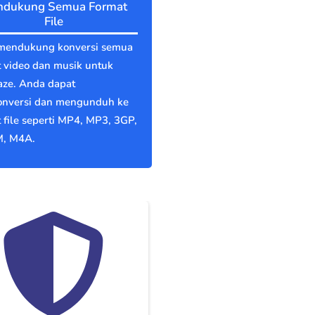
dukung Semua Format
File
mendukung konversi semua
 video dan musik untuk
aze. Anda dapat
nversi dan mengunduh ke
 file seperti MP4, MP3, 3GP,
, M4A.