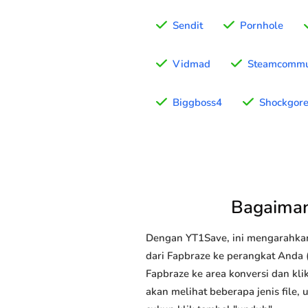
Sendit
Pornhole
Vidmad
Steamcommu
Biggboss4
Shockgor
Bagaiman
Dengan YT1Save, ini mengarahka
dari Fapbraze ke perangkat Anda (
Fapbraze ke area konversi dan kli
akan melihat beberapa jenis file,