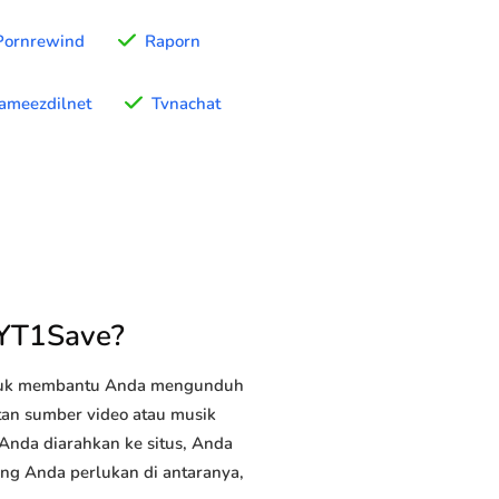
Pornrewind
Raporn
ameezdilnet
Tvnachat
 YT1Save?
ntuk membantu Anda mengunduh
utan sumber video atau musik
 Anda diarahkan ke situs, Anda
yang Anda perlukan di antaranya,