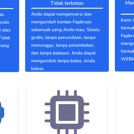
Men
Tidak terbatas
Anda dapat mengonversi dan
au
Kami 
mengunduh konten Fapbraze
Anda
format
sebanyak yang Anda mau. Selalu
 atas
Fapbr
gratis, tanpa penundaan, tanpa
Tidak
mengo
menunggu, tanpa pelambatan,
 yang
format
dan tanpa batasan. Anda dapat
WEBM
mengunduh tanpa batas. Anda
bebas.