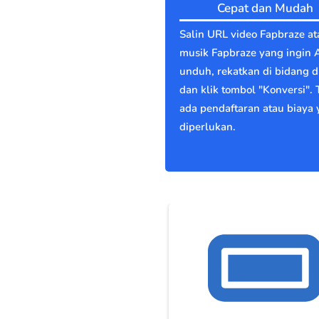
Cepat dan Mudah
Salin URL video Fapbraze at
musik Fapbraze yang ingin 
unduh, rekatkan di bidang di
dan klik tombol "Konversi". 
ada pendaftaran atau biaya
diperlukan.