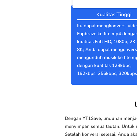
Kualitas Tinggi
Itu dapat mengkonversi vide
Fapbraze ke file mp4 denga
kualitas Full HD, 1080p, 2K,
8K; Anda dapat mengonvers
mengunduh musik ke file m
dengan kualitas 128kbps,
192kbps, 256kbps, 320kbps
Dengan YT1Save, unduhan menjadi
menyimpan semua tautan. Untuk me
Setelah konversi selesai, Anda 