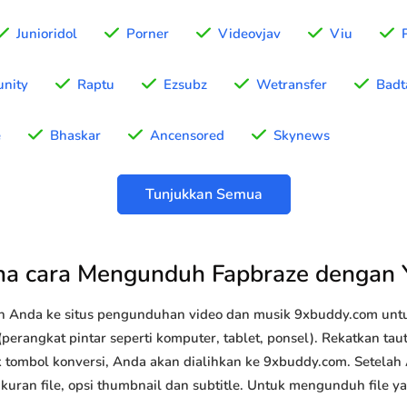
Junioridol
Porner
Videovjav
Viu
nity
Raptu
Ezsubz
Wetransfer
Badt
e
Bhaskar
Ancensored
Skynews
Tunjukkan Semua
a cara Mengunduh Fapbraze dengan
n Anda ke situs pengunduhan video dan musik 9xbuddy.com u
perangkat pintar seperti komputer, tablet, ponsel). Rekatkan ta
k tombol konversi, Anda akan dialihkan ke 9xbuddy.com. Setelah
 ukuran file, opsi thumbnail dan subtitle. Untuk mengunduh file 