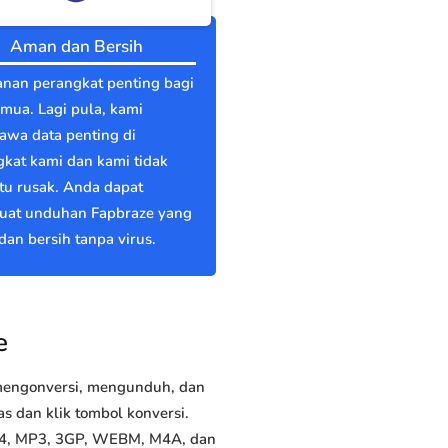
Aman dan Bersih
nan perangkat penting bagi
emua. Lagi pula, kami
wa data penting di
kat kami dan kami tidak
itu rusak. Anda dapat
at unduhan Fapbraze yang
an bersih tanpa virus.
e
 mengonversi, mengunduh, dan
 dan klik tombol konversi.
MP4, MP3, 3GP, WEBM, M4A, dan