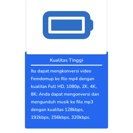
Kualitas Tinggi
Itu dapat mengkonversi video
Femdomup ke file mp4 dengan
kualitas Full HD, 1080p, 2K, 4K,
8K; Anda dapat mengonversi dan
mengunduh musik ke file mp3
dengan kualitas 128kbps,
192kbps, 256kbps, 320kbps.