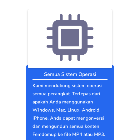
Semua Sistem Operasi
Kami mendukung sistem operasi
semua perangkat. Terlepas dari
apakah Anda menggunakan
Windows, Mac, Linux, Android,
iPhone, Anda dapat mengonversi
dan mengunduh semua konten
Femdomup ke file MP4 atau MP3.