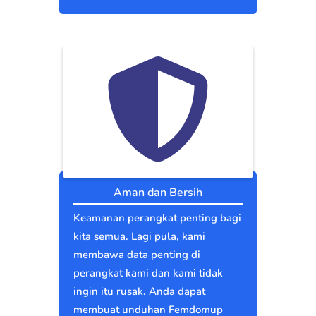
Aman dan Bersih
Keamanan perangkat penting bagi
kita semua. Lagi pula, kami
membawa data penting di
perangkat kami dan kami tidak
ingin itu rusak. Anda dapat
membuat unduhan Femdomup