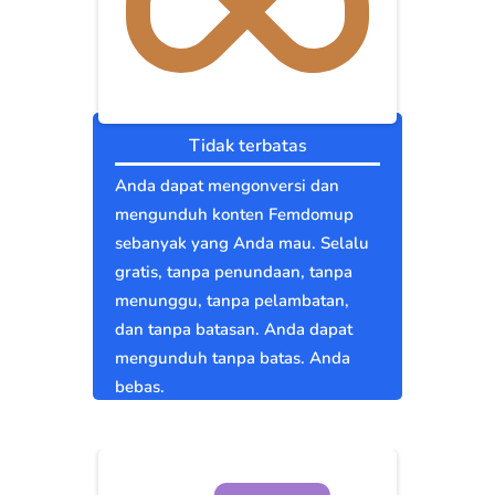
Tidak terbatas
Anda dapat mengonversi dan
mengunduh konten Femdomup
sebanyak yang Anda mau. Selalu
gratis, tanpa penundaan, tanpa
menunggu, tanpa pelambatan,
dan tanpa batasan. Anda dapat
mengunduh tanpa batas. Anda
bebas.