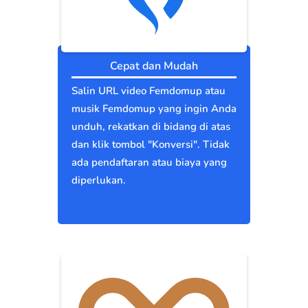
Cepat dan Mudah
Salin URL video Femdomup atau
musik Femdomup yang ingin Anda
unduh, rekatkan di bidang di atas
dan klik tombol "Konversi". Tidak
ada pendaftaran atau biaya yang
diperlukan.