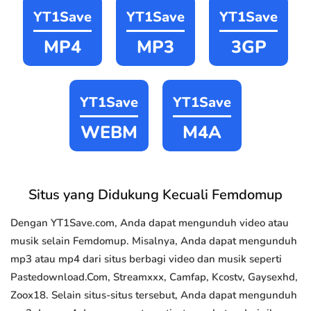
YT1Save
YT1Save
YT1Save
MP4
MP3
3GP
YT1Save
YT1Save
WEBM
M4A
Situs yang Didukung Kecuali Femdomup
Dengan YT1Save.com, Anda dapat mengunduh video atau
musik selain Femdomup. Misalnya, Anda dapat mengunduh
mp3 atau mp4 dari situs berbagi video dan musik seperti
Pastedownload.Com, Streamxxx, Camfap, Kcostv, Gaysexhd,
Zoox18. Selain situs-situs tersebut, Anda dapat mengunduh