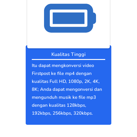
Kualitas Tinggi
Itu dapat mengkonversi video
Firstpost ke file mp4 dengan
kualitas Full HD, 1080p, 2K, 4K,
8K; Anda dapat mengonversi dan
mengunduh musik ke file mp3
dengan kualitas 128kbps,
192kbps, 256kbps, 320kbps.