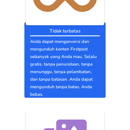
Tidak terbatas
Anda dapat mengonversi dan
mengunduh konten Firstpost
sebanyak yang Anda mau. Selalu
gratis, tanpa penundaan, tanpa
menunggu, tanpa pelambatan,
dan tanpa batasan. Anda dapat
mengunduh tanpa batas. Anda
bebas.