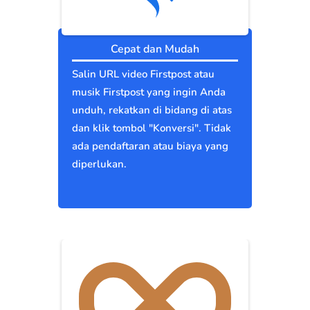
Cepat dan Mudah
Salin URL video Firstpost atau
musik Firstpost yang ingin Anda
unduh, rekatkan di bidang di atas
dan klik tombol "Konversi". Tidak
ada pendaftaran atau biaya yang
diperlukan.