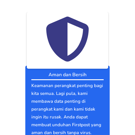
Aman dan Bersih
Keamanan perangkat penting bagi
kita semua. Lagi pula, kami
membawa data penting di
perangkat kami dan kami tidak
ingin itu rusak. Anda dapat
membuat unduhan Firstpost yang
aman dan bersih tanpa virus.