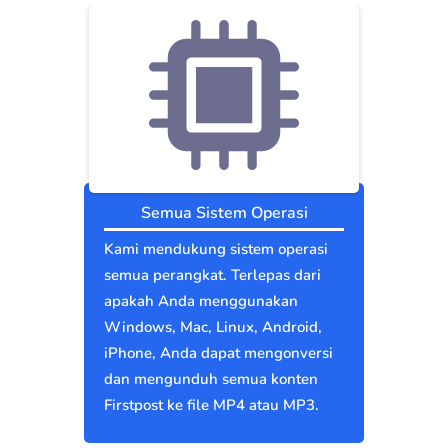
Semua Sistem Operasi
Kami mendukung sistem operasi
semua perangkat. Terlepas dari
apakah Anda menggunakan
Windows, Mac, Linux, Android,
iPhone, Anda dapat mengonversi
dan mengunduh semua konten
Firstpost ke file MP4 atau MP3.