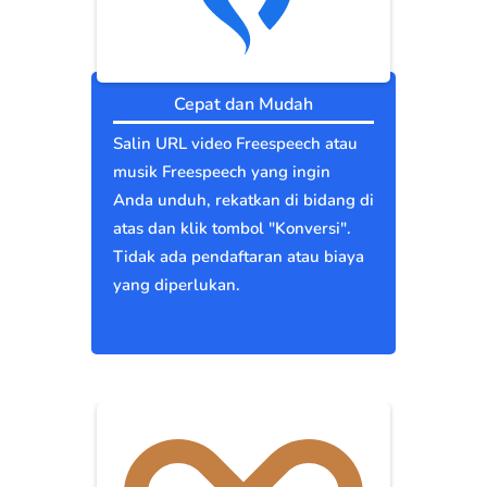
Cepat dan Mudah
Salin URL video Freespeech atau
musik Freespeech yang ingin
Anda unduh, rekatkan di bidang di
atas dan klik tombol "Konversi".
Tidak ada pendaftaran atau biaya
yang diperlukan.