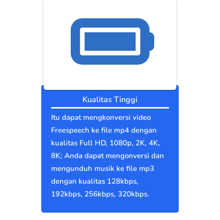
Kualitas Tinggi
Itu dapat mengkonversi video
Freespeech ke file mp4 dengan
kualitas Full HD, 1080p, 2K, 4K,
8K; Anda dapat mengonversi dan
mengunduh musik ke file mp3
dengan kualitas 128kbps,
192kbps, 256kbps, 320kbps.