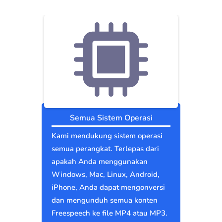
Semua Sistem Operasi
Kami mendukung sistem operasi
semua perangkat. Terlepas dari
apakah Anda menggunakan
Windows, Mac, Linux, Android,
iPhone, Anda dapat mengonversi
dan mengunduh semua konten
Freespeech ke file MP4 atau MP3.