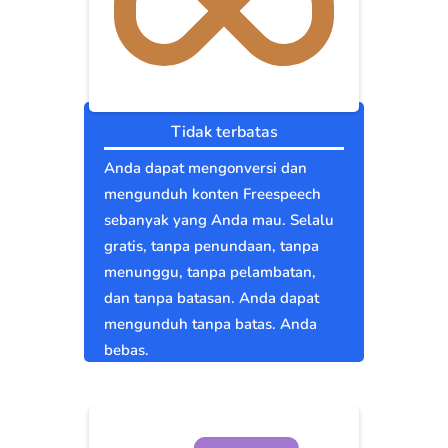
Tidak terbatas
Anda dapat mengonversi dan
mengunduh konten Freespeech
sebanyak yang Anda mau. Selalu
gratis, tanpa penundaan, tanpa
menunggu, tanpa pelambatan,
dan tanpa batasan. Anda dapat
mengunduh tanpa batas. Anda
bebas.