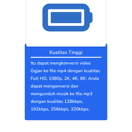
Kualitas Tinggi
Itu dapat mengkonversi video
Ggjav ke file mp4 dengan kualitas
Full HD, 1080p, 2K, 4K, 8K; Anda
dapat mengonversi dan
mengunduh musik ke file mp3
dengan kualitas 128kbps,
192kbps, 256kbps, 320kbps.