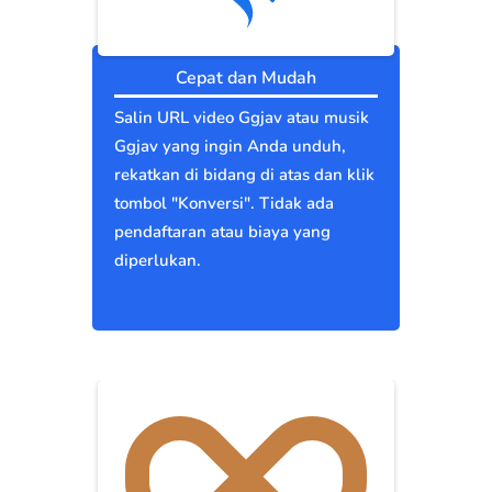
Cepat dan Mudah
Salin URL video Ggjav atau musik
Ggjav yang ingin Anda unduh,
rekatkan di bidang di atas dan klik
tombol "Konversi". Tidak ada
pendaftaran atau biaya yang
diperlukan.