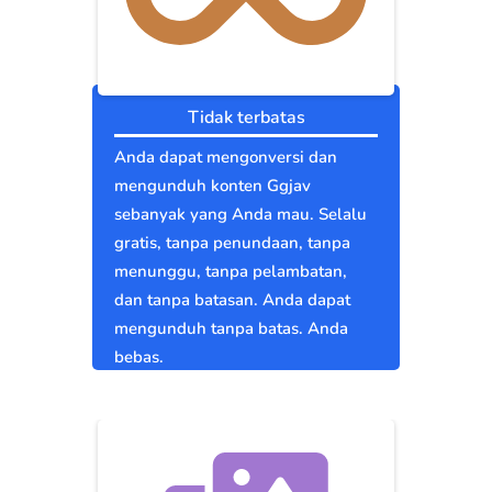
Tidak terbatas
Anda dapat mengonversi dan
mengunduh konten Ggjav
sebanyak yang Anda mau. Selalu
gratis, tanpa penundaan, tanpa
menunggu, tanpa pelambatan,
dan tanpa batasan. Anda dapat
mengunduh tanpa batas. Anda
bebas.