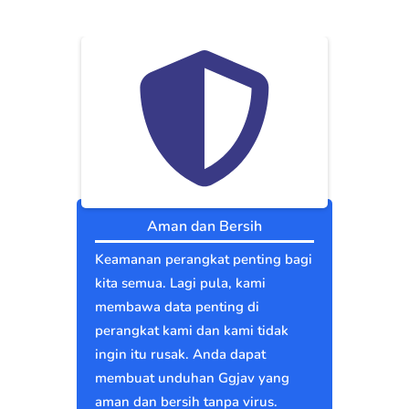
Aman dan Bersih
Keamanan perangkat penting bagi
kita semua. Lagi pula, kami
membawa data penting di
perangkat kami dan kami tidak
ingin itu rusak. Anda dapat
membuat unduhan Ggjav yang
aman dan bersih tanpa virus.