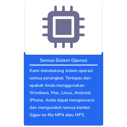
Semua Sistem Operasi
Kami mendukung sistem operasi
semua perangkat. Terlepas dari
apakah Anda menggunakan
Windows, Mac, Linux, Android,
iPhone, Anda dapat mengonversi
dan mengunduh semua konten
Ggjav ke file MP4 atau MP3.