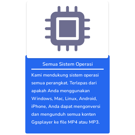
Semua Sistem Operasi
Kami mendukung sistem operasi
semua perangkat. Terlepas dari
apakah Anda menggunakan
Windows, Mac, Linux, Android,
iPhone, Anda dapat mengonversi
dan mengunduh semua konten
Ggsplayer ke file MP4 atau MP3.