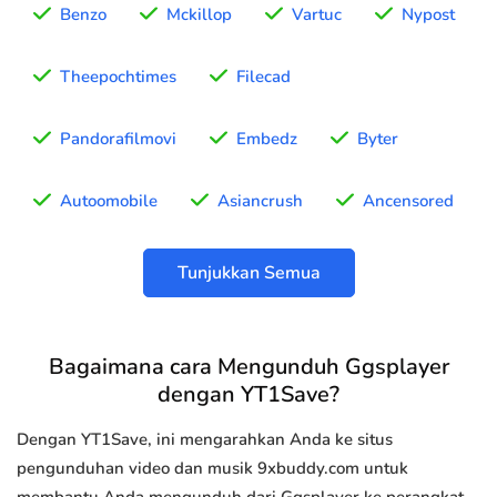
Benzo
Mckillop
Vartuc
Nypost
Theepochtimes
Filecad
Pandorafilmovi
Embedz
Byter
Autoomobile
Asiancrush
Ancensored
Tunjukkan Semua
Bagaimana cara Mengunduh Ggsplayer
dengan YT1Save?
Dengan YT1Save, ini mengarahkan Anda ke situs
pengunduhan video dan musik 9xbuddy.com untuk