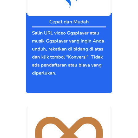
Cepat dan Mudah
Salin URL video Ggsplayer atau
musik Ggsplayer yang ingin Anda
unduh, rekatkan di bidang di atas
dan klik tombol "Konversi". Tidak
ada pendaftaran atau biaya yang
diperlukan.