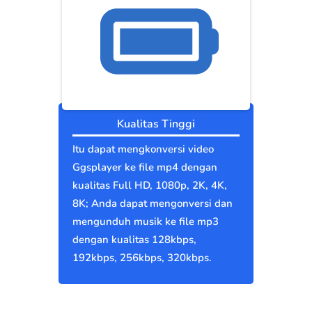
Kualitas Tinggi
Itu dapat mengkonversi video
Ggsplayer ke file mp4 dengan
kualitas Full HD, 1080p, 2K, 4K,
8K; Anda dapat mengonversi dan
mengunduh musik ke file mp3
dengan kualitas 128kbps,
192kbps, 256kbps, 320kbps.