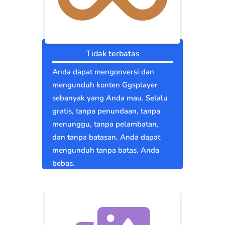
Tidak terbatas
Anda dapat mengonversi dan
mengunduh konten Ggsplayer
sebanyak yang Anda mau. Selalu
gratis, tanpa penundaan, tanpa
menunggu, tanpa pelambatan,
dan tanpa batasan. Anda dapat
mengunduh tanpa batas. Anda
bebas.