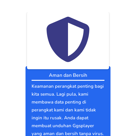
Aman dan Bersih
Keamanan perangkat penting bagi
kita semua. Lagi pula, kami
membawa data penting di
perangkat kami dan kami tidak
ingin itu rusak. Anda dapat
membuat unduhan Ggsplayer
yang aman dan bersih tanpa virus.