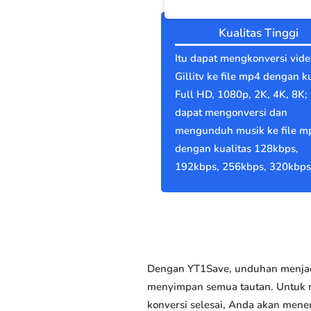
Kualitas Tinggi
Itu dapat mengkonversi vide
Gillitv ke file mp4 dengan k
Full HD, 1080p, 2K, 4K, 8K;
dapat mengonversi dan
mengunduh musik ke file m
dengan kualitas 128kbps,
192kbps, 256kbps, 320kbps
Dengan YT1Save, unduhan menjadi
menyimpan semua tautan. Untuk me
konversi selesai, Anda akan mene