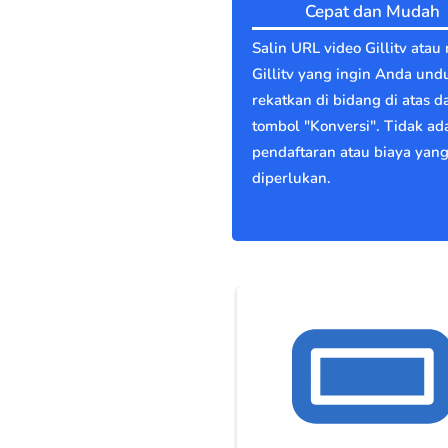
Cepat dan Mudah
Salin URL video Gillitv atau
Gillitv yang ingin Anda und
rekatkan di bidang di atas d
tombol "Konversi". Tidak ad
pendaftaran atau biaya yan
diperlukan.