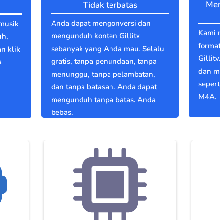
Men
Tidak terbatas
Anda dapat mengonversi dan
 musik
Kami 
mengunduh konten Gillitv
uh,
format
sebanyak yang Anda mau. Selalu
an klik
Gillit
gratis, tanpa penundaan, tanpa
a
dan m
menunggu, tanpa pelambatan,
g
seper
dan tanpa batasan. Anda dapat
M4A.
mengunduh tanpa batas. Anda
bebas.