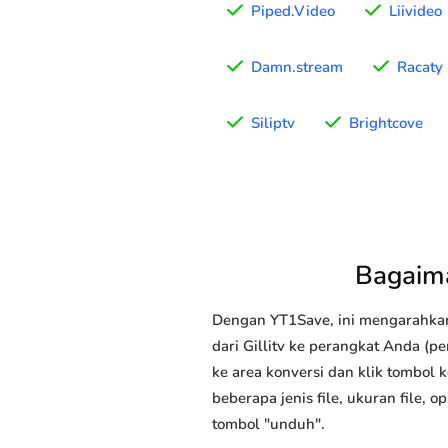
Piped.Video
Liivideo
Damn.stream
Racaty
Siliptv
Brightcove
Bagaima
Dengan YT1Save, ini mengarahka
dari Gillitv ke perangkat Anda (pe
ke area konversi dan klik tombol 
beberapa jenis file, ukuran file,
tombol "unduh".