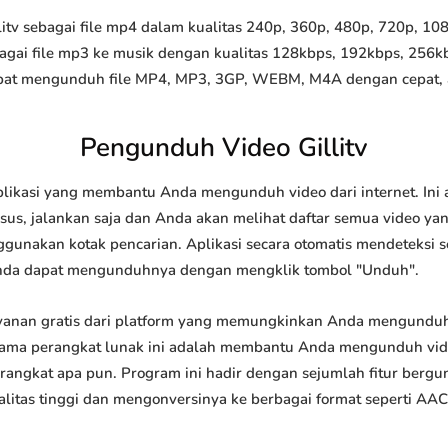
v sebagai file mp4 dalam kualitas 240p, 360p, 480p, 720p, 1080
agai file mp3 ke musik dengan kualitas 128kbps, 192kbps, 256k
at mengunduh file MP4, MP3, 3GP, WEBM, M4A dengan cepat, and
Pengunduh Video Gillitv
plikasi yang membantu Anda mengunduh video dari internet. Ini
us, jalankan saja dan Anda akan melihat daftar semua video yang
ggunakan kotak pencarian. Aplikasi secara otomatis mendeteksi 
nda dapat mengunduhnya dengan mengklik tombol "Unduh".
ayanan gratis dari platform yang memungkinkan Anda mengund
tama perangkat lunak ini adalah membantu Anda mengunduh vi
 perangkat apa pun. Program ini hadir dengan sejumlah fitur be
tas tinggi dan mengonversinya ke berbagai format seperti AAC