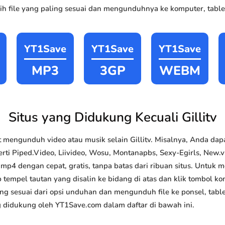
h file yang paling sesuai dan mengunduhnya ke komputer, tablet
YT1Save
YT1Save
YT1Save
MP3
3GP
WEBM
Situs yang Didukung Kecuali Gillitv
mengunduh video atau musik selain Gillitv. Misalnya, Anda da
rti Piped.Video, Liivideo, Wosu, Montanapbs, Sexy-Egirls, New.vk.
4 dengan cepat, gratis, tanpa batas dari ribuan situs. Untuk
 tempel tautan yang disalin ke bidang di atas dan klik tombol kon
ang sesuai dari opsi unduhan dan mengunduh file ke ponsel, tabl
g didukung oleh YT1Save.com dalam daftar di bawah ini.