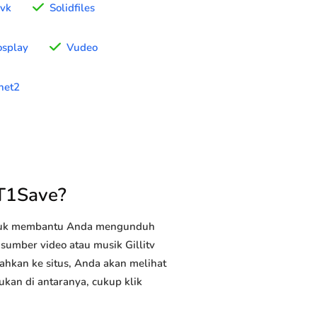
vk
Solidfiles
osplay
Vudeo
net2
YT1Save?
ntuk membantu Anda mengunduh
 sumber video atau musik Gillitv
ahkan ke situs, Anda akan melihat
ukan di antaranya, cukup klik