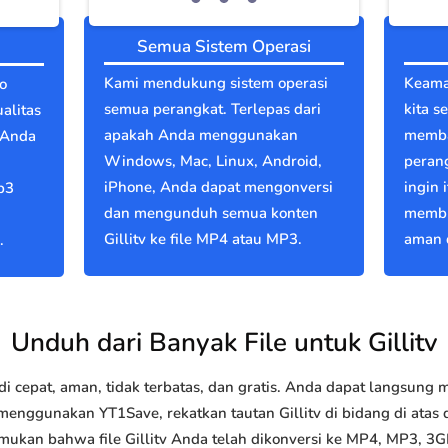
Semua Sistem Operasi
Kami mendukung sistem operasi
Keama
o
semua perangkat. Terlepas dari
kita s
ualitas
apakah Anda menggunakan
memba
 Anda
Windows, Mac, Linux, Android,
perang
iPhone, Anda dapat mengonversi
ingin 
p3
dan mengunduh semua konten
membu
Gillitv ke file MP4 atau MP3.
aman d
.
Unduh dari Banyak File untuk Gillitv
 cepat, aman, tidak terbatas, dan gratis. Anda dapat langsung
nggunakan YT1Save, rekatkan tautan Gillitv di bidang di atas d
mukan bahwa file Gillitv Anda telah dikonversi ke MP4, MP3, 3