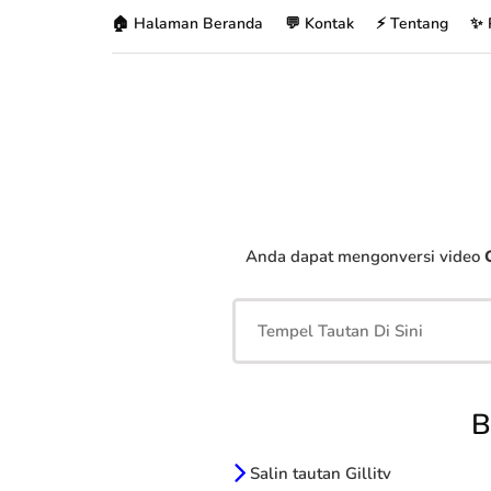
🏠 Halaman Beranda
💬 Kontak
⚡ Tentang
✨ 
Anda dapat mengonversi video
G
B
Salin tautan Gillitv