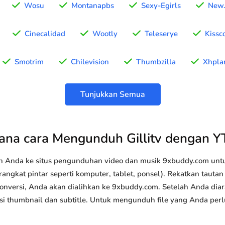
Wosu
Montanapbs
Sexy-Egirls
New.
Cinecalidad
Wootly
Teleserye
Kissc
Smotrim
Chilevision
Thumbzilla
Xhpla
Tunjukkan Semua
na cara Mengunduh Gillitv dengan 
n Anda ke situs pengunduhan video dan musik 9xbuddy.com u
rangkat pintar seperti komputer, tablet, ponsel). Rekatkan tautan
konversi, Anda akan dialihkan ke 9xbuddy.com. Setelah Anda diar
 opsi thumbnail dan subtitle. Untuk mengunduh file yang Anda perl