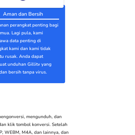
Aman dan Bersih
nan perangkat penting bagi
emua. Lagi pula, kami
wa data penting di
kat kami dan kami tidak
itu rusak. Anda dapat
at unduhan Gillitv yang
an bersih tanpa virus.
 mengonversi, mengunduh, dan
an klik tombol konversi. Setelah
GP, WEBM, M4A, dan lainnya, dan