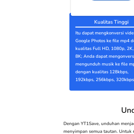
Kualitas Tinggi
Itu dapat mengkonversi vide
Google Photos ke file mp4 
kualitas Full HD, 1080p, 2K,
8K; Anda dapat mengonvers
mengunduh musik ke file m
dengan kualitas 128kbps,
192kbps, 256kbps, 320kbps
Und
Dengan YT1Save, unduhan menjadi
menyimpan semua tautan. Untuk me