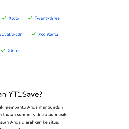
Xtoto
Twentythree
31vakti-cdn
Xcontent2
Gloria
an YT1Save?
ntuk membantu Anda mengunduh
an tautan sumber video atau musik
elah Anda diarahkan ke situs,