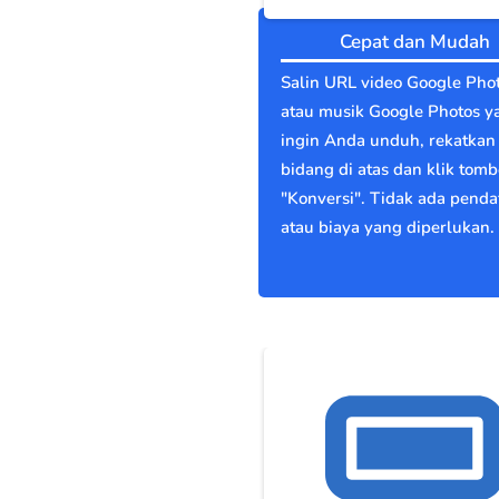
Cepat dan Mudah
Salin URL video Google Pho
atau musik Google Photos y
ingin Anda unduh, rekatkan 
bidang di atas dan klik tomb
"Konversi". Tidak ada penda
atau biaya yang diperlukan.