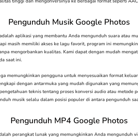
tas tinggi dan mengonversinya ke berbagai format seperti AAC
Pengunduh Musik Google Photos
dalah aplikasi yang membantu Anda mengunduh suara atau musik 
api masih memiliki akses ke lagu favorit, program ini memungk
l tanpa mengorbankan kualitas. Kami dapat dengan mudah meng
a saat ini.
ga memungkinkan pengguna untuk menyesuaikan format keluar
 dilengkapi dengan antarmuka yang mudah digunakan yang memung
engetahuan teknis tentang proses konversi audio atau metode
h musik selalu dalam posisi populer di antara pengunduh saat
Pengunduh MP4 Google Photos
alah perangkat lunak yang memungkinkan Anda mengunduh video