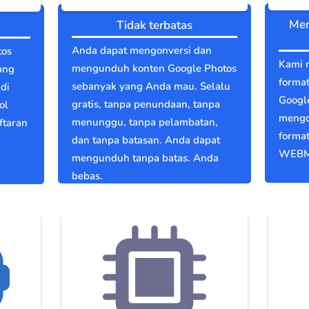
Men
Tidak terbatas
Anda dapat mengonversi dan
tos
Kami 
mengunduh konten Google Photos
ang
format
sebanyak yang Anda mau. Selalu
di
Googl
gratis, tanpa penundaan, tanpa
ol
mengo
menunggu, tanpa pelambatan,
ftaran
format
dan tanpa batasan. Anda dapat
WEBM
mengunduh tanpa batas. Anda
bebas.