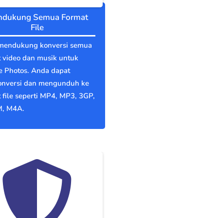
dukung Semua Format
File
mendukung konversi semua
 video dan musik untuk
e Photos. Anda dapat
nversi dan mengunduh ke
 file seperti MP4, MP3, 3GP,
, M4A.