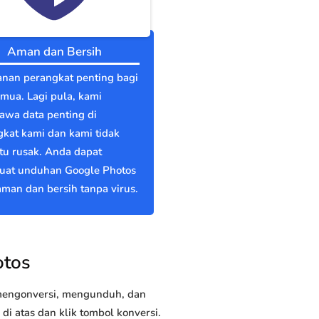
Aman dan Bersih
nan perangkat penting bagi
emua. Lagi pula, kami
wa data penting di
kat kami dan kami tidak
itu rusak. Anda dapat
at unduhan Google Photos
man dan bersih tanpa virus.
otos
 mengonversi, mengunduh, dan
 atas dan klik tombol konversi.