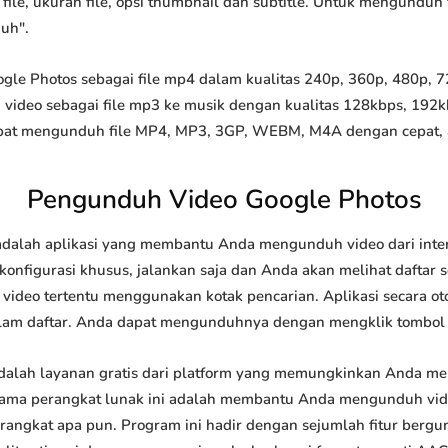
file, ukuran file, opsi thumbnail dan subtitle. Untuk mengunduh 
duh".
e Photos sebagai file mp4 dalam kualitas 240p, 360p, 480p, 720
video sebagai file mp3 ke musik dengan kualitas 128kbps, 192k
at mengunduh file MP4, MP3, 3GP, WEBM, M4A dengan cepat, and
Pengunduh Video Google Photos
dalah aplikasi yang membantu Anda mengunduh video dari inter
onfigurasi khusus, jalankan saja dan Anda akan melihat daftar s
i video tertentu menggunakan kotak pencarian. Aplikasi secara o
lam daftar. Anda dapat mengunduhnya dengan mengklik tombol
alah layanan gratis dari platform yang memungkinkan Anda 
tama perangkat lunak ini adalah membantu Anda mengunduh vi
 perangkat apa pun. Program ini hadir dengan sejumlah fitur be