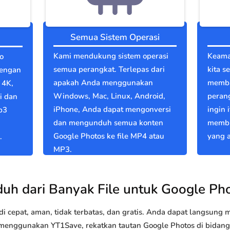
Semua Sistem Operasi
Kami mendukung sistem operasi
Keama
o
semua perangkat. Terlepas dari
kita s
dengan
apakah Anda menggunakan
memba
 4K,
Windows, Mac, Linux, Android,
perang
i dan
iPhone, Anda dapat mengonversi
ingin 
p3
dan mengunduh semua konten
membu
Google Photos ke file MP4 atau
yang a
.
MP3.
uh dari Banyak File untuk Google Ph
 cepat, aman, tidak terbatas, dan gratis. Anda dapat langsung
nggunakan YT1Save, rekatkan tautan Google Photos di bidang di