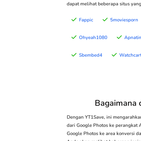
dapat melihat beberapa situs yan
Fappic
5moviesporn
Ohyeah1080
Apnati
Sbembed4
Watchcart
Bagaimana 
Dengan YT1Save, ini mengarahka
dari Google Photos ke perangkat A
Google Photos ke area konversi da