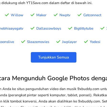
g didukung oleh YT1Save.com dalam daftar di bawah ini.
Willow
Maker
Nwptv
Cetconnect
mebhiaayegatv
Dallascowboys
Bigtittytube
oonslive
Sleazemovies
Jwplayer
Yodesi
Tunjukkan Semua
cara Mengunduh Google Photos deng
n Anda ke situs pengunduhan video dan musik 9xbuddy.com u
nda (perangkat pintar seperti komputer, tablet, ponsel). Rekatk
n klik tombol konversi, Anda akan dialihkan ke 9xbuddy.com. Set