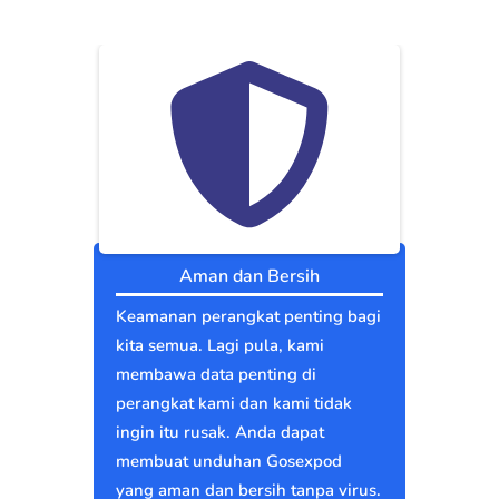
Aman dan Bersih
Keamanan perangkat penting bagi
kita semua. Lagi pula, kami
membawa data penting di
perangkat kami dan kami tidak
ingin itu rusak. Anda dapat
membuat unduhan Gosexpod
yang aman dan bersih tanpa virus.