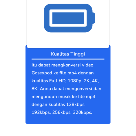
Kualitas Tinggi
Itu dapat mengkonversi video
Gosexpod ke file mp4 dengan
kualitas Full HD, 1080p, 2K, 4K,
8K; Anda dapat mengonversi dan
mengunduh musik ke file mp3
dengan kualitas 128kbps,
192kbps, 256kbps, 320kbps.