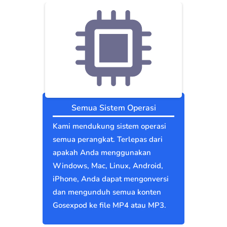
Semua Sistem Operasi
Kami mendukung sistem operasi
semua perangkat. Terlepas dari
apakah Anda menggunakan
Windows, Mac, Linux, Android,
iPhone, Anda dapat mengonversi
dan mengunduh semua konten
Gosexpod ke file MP4 atau MP3.