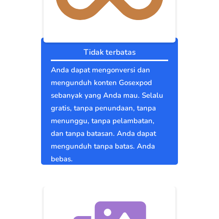
Tidak terbatas
Anda dapat mengonversi dan
mengunduh konten Gosexpod
sebanyak yang Anda mau. Selalu
gratis, tanpa penundaan, tanpa
menunggu, tanpa pelambatan,
dan tanpa batasan. Anda dapat
mengunduh tanpa batas. Anda
bebas.