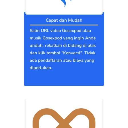
Cepat dan Mudah
Salin URL video Gosexpod atau
musik Gosexpod yang ingin Anda
unduh, rekatkan di bidang di atas
dan klik tombol "Konversi". Tidak
ada pendaftaran atau biaya yang
diperlukan.