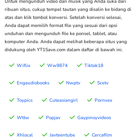
Untuk mengunduh video dan musik yang Anda suka dari
ribuan situs, cukup tempel tautan yang disalin ke bidang di
atas dan klik tombol konversi. Setelah konversi selesai,
Anda dapat memilih format file yang sesuai dari opsi
unduhan dan mengunduh file ke ponsel, tablet, atau
komputer Anda. Anda dapat melihat beberapa situs yang
didukung oleh YT1Save.com dalam daftar di bawah ini.
Wiflix
Ww9874
Tiktok18
Engaudiobooks
Nwptv
Scetv
Toypics
Cuteasiangirl
Pornvex
Wttw
Popjav
Gaypinoyvideos
Xhlocal
Javteentube
Cercafilm