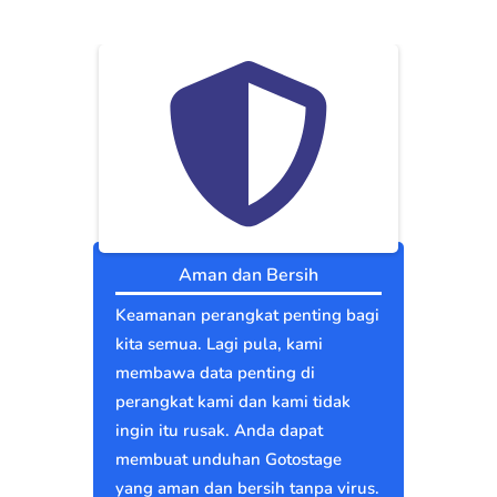
Aman dan Bersih
Keamanan perangkat penting bagi
kita semua. Lagi pula, kami
membawa data penting di
perangkat kami dan kami tidak
ingin itu rusak. Anda dapat
membuat unduhan Gotostage
yang aman dan bersih tanpa virus.