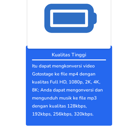
Kualitas Tinggi
Itu dapat mengkonversi video
Gotostage ke file mp4 dengan
kualitas Full HD, 1080p, 2K, 4K,
8K; Anda dapat mengonversi dan
mengunduh musik ke file mp3
dengan kualitas 128kbps,
192kbps, 256kbps, 320kbps.