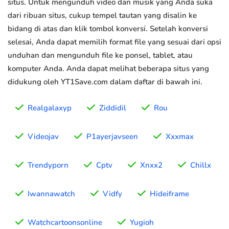
situs. Untuk mengunduh video dan musik yang Anda suka
dari ribuan situs, cukup tempel tautan yang disalin ke
bidang di atas dan klik tombol konversi. Setelah konversi
selesai, Anda dapat memilih format file yang sesuai dari opsi
unduhan dan mengunduh file ke ponsel, tablet, atau
komputer Anda. Anda dapat melihat beberapa situs yang
didukung oleh YT1Save.com dalam daftar di bawah ini.
Realgalaxyp
Ziddidil
Rou
Videojav
P1ayerjavseen
Xxxmax
Trendyporn
Cptv
Xnxx2
Chillx
Iwannawatch
Vidfy
Hideiframe
Watchcartoonsonline
Yugioh