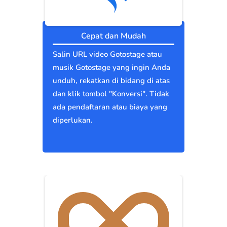
Cepat dan Mudah
Salin URL video Gotostage atau
musik Gotostage yang ingin Anda
unduh, rekatkan di bidang di atas
dan klik tombol "Konversi". Tidak
ada pendaftaran atau biaya yang
diperlukan.