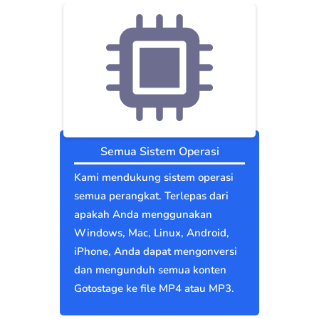
Semua Sistem Operasi
Kami mendukung sistem operasi
semua perangkat. Terlepas dari
apakah Anda menggunakan
Windows, Mac, Linux, Android,
iPhone, Anda dapat mengonversi
dan mengunduh semua konten
Gotostage ke file MP4 atau MP3.