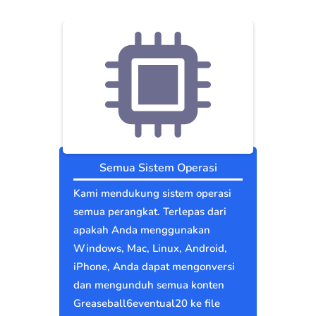
Semua Sistem Operasi
Kami mendukung sistem operasi
semua perangkat. Terlepas dari
apakah Anda menggunakan
Windows, Mac, Linux, Android,
iPhone, Anda dapat mengonversi
dan mengunduh semua konten
Greaseball6eventual20 ke file