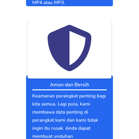
MP4 atau MP3.
Aman dan Bersih
Keamanan perangkat penting bagi
kita semua. Lagi pula, kami
membawa data penting di
perangkat kami dan kami tidak
ingin itu rusak. Anda dapat
membuat unduhan