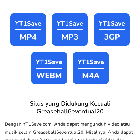
YT1Save
YT1Save
YT1Save
MP4
MP3
3GP
YT1Save
YT1Save
WEBM
M4A
Situs yang Didukung Kecuali
Greaseball6eventual20
Dengan YT1Save.com, Anda dapat mengunduh video atau
musik selain Greaseball6eventual20. Misalnya, Anda dapat