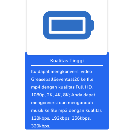
Kualitas Tinggi
Itu dapat mengkonversi video
Greaseball6eventual20 ke file
mp4 dengan kualitas Full HD,
1080p, 2K, 4K, 8K; Anda dapat
mengonversi dan mengunduh
musik ke file mp3 dengan kualitas
128kbps, 192kbps, 256kbps,
320kbps.