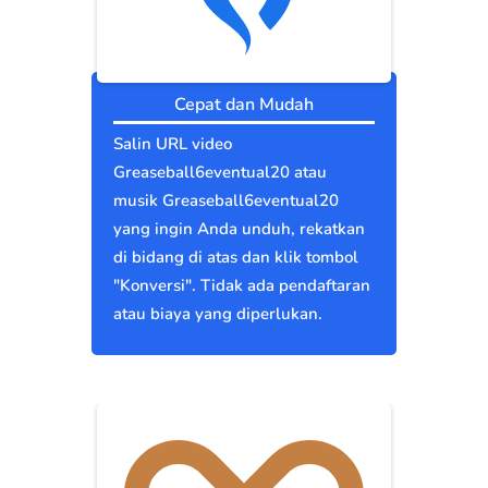
Cepat dan Mudah
Salin URL video
Greaseball6eventual20 atau
musik Greaseball6eventual20
yang ingin Anda unduh, rekatkan
di bidang di atas dan klik tombol
"Konversi". Tidak ada pendaftaran
atau biaya yang diperlukan.