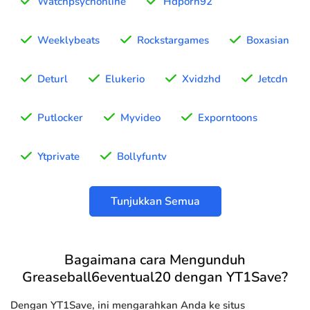
Watchpsychonline
Hdporn92
Weeklybeats
Rockstargames
Boxasian
Deturl
Elukerio
Xvidzhd
Jetcdn
Putlocker
Myvideo
Exporntoons
Ytprivate
Bollyfuntv
Tunjukkan Semua
Bagaimana cara Mengunduh
Greaseball6eventual20 dengan YT1Save?
Dengan YT1Save, ini mengarahkan Anda ke situs