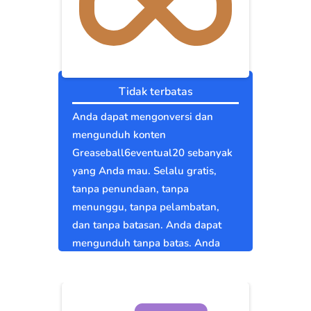
Tidak terbatas
Anda dapat mengonversi dan
mengunduh konten
Greaseball6eventual20 sebanyak
yang Anda mau. Selalu gratis,
tanpa penundaan, tanpa
menunggu, tanpa pelambatan,
dan tanpa batasan. Anda dapat
mengunduh tanpa batas. Anda
bebas.