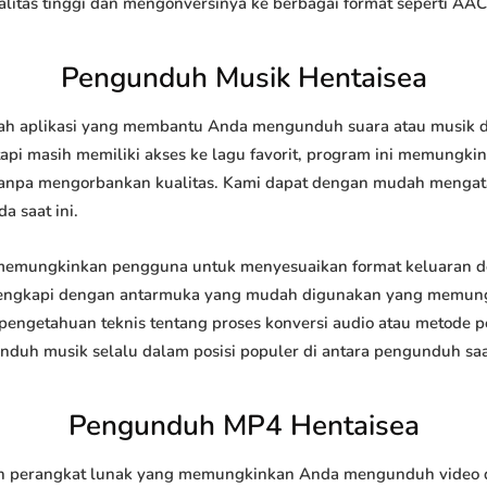
tas tinggi dan mengonversinya ke berbagai format seperti AAC
Pengunduh Musik Hentaisea
h aplikasi yang membantu Anda mengunduh suara atau musik dari
api masih memiliki akses ke lagu favorit, program ini memungk
l tanpa mengorbankan kualitas. Kami dapat dengan mudah meng
a saat ini.
emungkinkan pengguna untuk menyesuaikan format keluaran d
 dilengkapi dengan antarmuka yang mudah digunakan yang memung
engetahuan teknis tentang proses konversi audio atau metode
h musik selalu dalam posisi populer di antara pengunduh saat
Pengunduh MP4 Hentaisea
perangkat lunak yang memungkinkan Anda mengunduh video dari