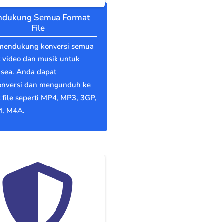
dukung Semua Format
File
mendukung konversi semua
 video dan musik untuk
isea. Anda dapat
nversi dan mengunduh ke
 file seperti MP4, MP3, 3GP,
, M4A.