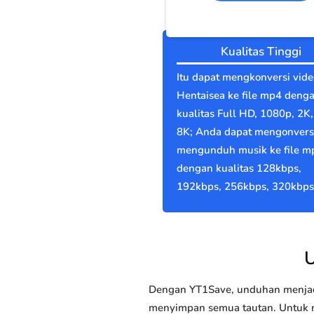
Kualitas Tinggi
Itu dapat mengkonversi vide
Hentaisea ke file mp4 deng
kualitas Full HD, 1080p, 2K,
8K; Anda dapat mengonvers
mengunduh musik ke file m
dengan kualitas 128kbps,
192kbps, 256kbps, 320kbps
U
Dengan YT1Save, unduhan menjadi
menyimpan semua tautan. Untuk me