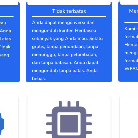
Men
Tidak terbatas
Anda dapat mengonversi dan
tau
Kami 
mengunduh konten Hentaisea
 Anda
format
sebanyak yang Anda mau. Selalu
 atas
Henta
gratis, tanpa penundaan, tanpa
Tidak
mengo
menunggu, tanpa pelambatan,
 yang
format
dan tanpa batasan. Anda dapat
WEBM
mengunduh tanpa batas. Anda
bebas.