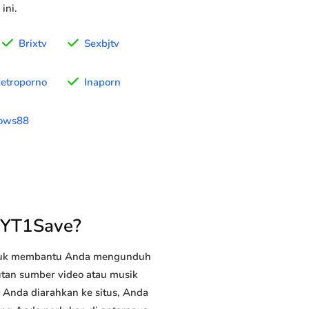
ini.
Brixtv
Sexbjtv
etroporno
Inaporn
ows88
 YT1Save?
ntuk membantu Anda mengunduh
autan sumber video atau musik
h Anda diarahkan ke situs, Anda