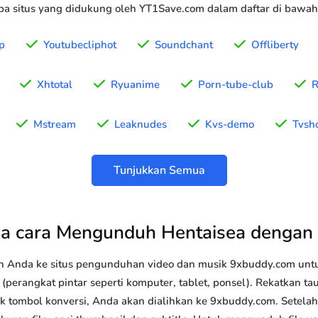
a situs yang didukung oleh YT1Save.com dalam daftar di bawah 
p
Youtubecliphot
Soundchant
Offliberty
Xhtotal
Ryuanime
Porn-tube-club
R
Mstream
Leaknudes
Kvs-demo
Tvsh
Tunjukkan Semua
a cara Mengunduh Hentaisea dengan
n Anda ke situs pengunduhan video dan musik 9xbuddy.com u
(perangkat pintar seperti komputer, tablet, ponsel). Rekatkan t
ik tombol konversi, Anda akan dialihkan ke 9xbuddy.com. Setela