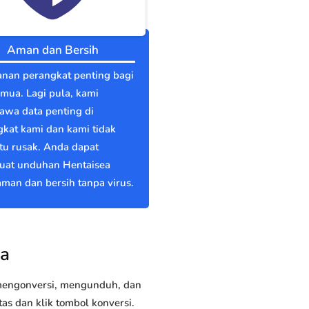
Aman dan Bersih
nan perangkat penting bagi
emua. Lagi pula, kami
wa data penting di
kat kami dan kami tidak
itu rusak. Anda dapat
at unduhan Hentaisea
man dan bersih tanpa virus.
ea
 mengonversi, mengunduh, dan
s dan klik tombol konversi.