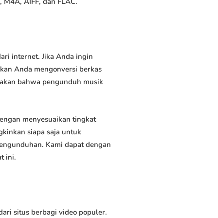
, M4A, AIFF, dan FLAC.
 internet. Jika Anda ingin
inkan Anda mengonversi berkas
atakan bahwa pengunduh musik
engan menyesuaikan tingkat
kinkan siapa saja untuk
 pengunduhan. Kami dapat dengan
 ini.
 situs berbagi video populer.