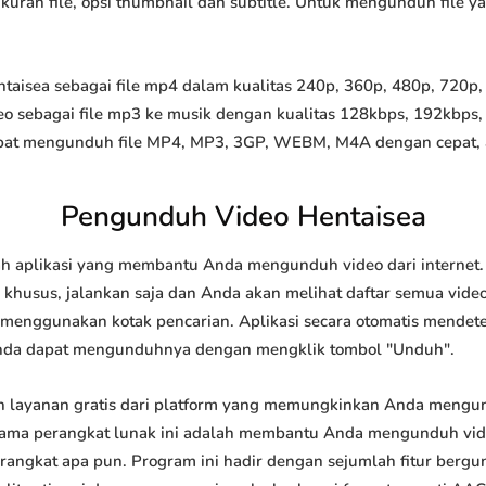
 ukuran file, opsi thumbnail dan subtitle. Untuk mengunduh file 
isea sebagai file mp4 dalam kualitas 240p, 360p, 480p, 720p, 1
o sebagai file mp3 ke musik dengan kualitas 128kbps, 192kbps,
at mengunduh file MP4, MP3, 3GP, WEBM, M4A dengan cepat, and
Pengunduh Video Hentaisea
h aplikasi yang membantu Anda mengunduh video dari internet.
khusus, jalankan saja dan Anda akan melihat daftar semua video 
u menggunakan kotak pencarian. Aplikasi secara otomatis mendet
nda dapat mengunduhnya dengan mengklik tombol "Unduh".
 layanan gratis dari platform yang memungkinkan Anda meng
tama perangkat lunak ini adalah membantu Anda mengunduh vi
 perangkat apa pun. Program ini hadir dengan sejumlah fitur be