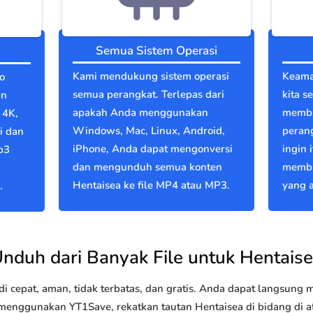
Semua Sistem Operasi
Kami mendukung sistem operasi
Keama
o
semua perangkat. Terlepas dari
kita s
an
apakah Anda menggunakan
memba
 4K,
Windows, Mac, Linux, Android,
perang
i dan
iPhone, Anda dapat mengonversi
ingin 
p3
dan mengunduh semua konten
membu
Hentaisea ke file MP4 atau MP3.
yang a
.
nduh dari Banyak File untuk Hentais
 cepat, aman, tidak terbatas, dan gratis. Anda dapat langsung
nggunakan YT1Save, rekatkan tautan Hentaisea di bidang di ata