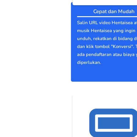
Cepat dan Mudah
Salin URL video Hentaisea a
musik Hentaisea yang ingin
unduh, rekatkan di bidang di
dan klik tombol "Konversi". 
ada pendaftaran atau biaya
diperlukan.