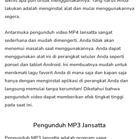
teknis apa pun untuk menggunakannya. Yang harus Anda
lakukan adalah menginstal alat dan mulai menggunakannya
segera.
Antarmuka pengunduh video MP4 Jansatta sangat
sederhana dan mudah dimengerti. Anda tidak akan
menemui masalah saat menggunakannya. Anda dapat
menggunakan alat ini di perangkat seluler Anda seperti
ponsel dan tablet Android. Ini membuatnya mudah untuk
menikmati lagu favorit Anda di mana saja dan kapan saja
hanya dengan menginstal aplikasi di perangkat Anda dan
langsung memulai tanpa kerumitan! Diketahui bahwa
pengunduh video dapat memberikan efek tingkat tinggi
pada saat ini.
Pengunduh MP3 Jansatta
Pengunduh MP3 Jansatta adalah program yang