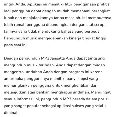
untuk Anda. Aplikasi ini memiliki fitur penggunaan praktis.
Jadi pengguna dapat dengan mudah memahami perangkat
lunak dan menjalankannya tanpa masalah. Ini membuatnya
lebih ramah pengguna dibandingkan dengan alat serupa
lainnya yang tidak mendukung bahasa yang berbeda.
Pengunduh musik mengedepankan kinerja tingkat tinggi
pada saat ini.
Dengan pengunduh MP3 Jansatta Anda dapat langsung
mengunduh musik terindah. Anda dapat dengan mudah
mengontrol unduhan Anda dengan program ini karena
antarmuka penggunanya memiliki banyak opsi yang
memungkinkan pengguna untuk menghentikan dan
melanjutkan atau bahkan menghapus unduhan. Mengingat
semua informasi ini, pengunduh MP3 berada dalam posisi
yang sangat populer sebagai aplikasi sukses yang selalu
diminati.