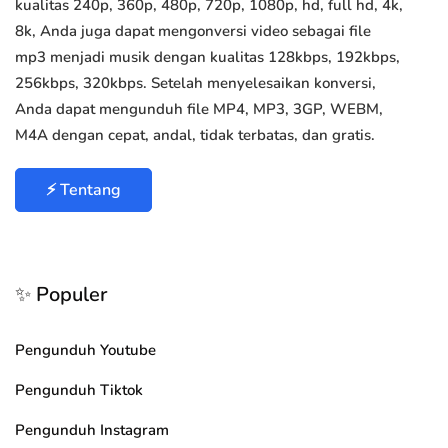
kualitas 240p, 360p, 480p, 720p, 1080p, hd, full hd, 4k,
8k, Anda juga dapat mengonversi video sebagai file
mp3 menjadi musik dengan kualitas 128kbps, 192kbps,
256kbps, 320kbps. Setelah menyelesaikan konversi,
Anda dapat mengunduh file MP4, MP3, 3GP, WEBM,
M4A dengan cepat, andal, tidak terbatas, dan gratis.
⚡ Tentang
✨ Populer
Pengunduh Youtube
Pengunduh Tiktok
Pengunduh Instagram