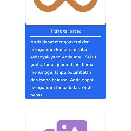
Tidak terbatas
Anda dapat mengonversi dan
mengunduh konten Jansatta
sebanyak yang Anda mau. Selalu
gratis, tanpa penundaan, tanpa
menunggu, tanpa pelambatan,
dan tanpa batasan. Anda dapat
mengunduh tanpa batas. Anda
bebas.