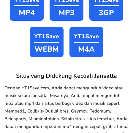
MP4
MP3
3GP
YT1Save
YT1Save
WEBM
M4A
Situs yang Didukung Kecuali Jansatta
Dengan YT1Save.com, Anda dapat mengunduh video atau
musik selain Jansatta. Misalnya, Anda dapat mengunduh
mp3 atau mp4 dari situs berbagi video dan musik seperti
Membed1, Colibris-Outilslibres, Gaymov, Tedomum,
Beinsports, Miamidolphins. Selain situs-situs tersebut, Anda
dapat mengunduh mp3 dan mp4 dengan cepat, gratis, tanpa