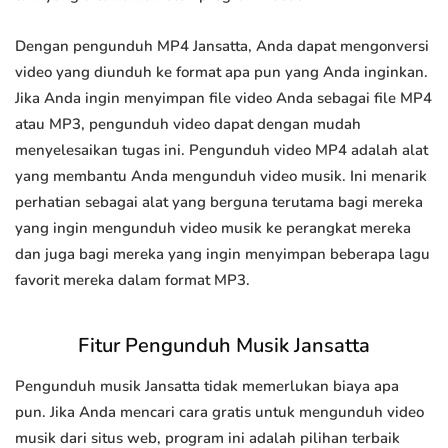
Dengan pengunduh MP4 Jansatta, Anda dapat mengonversi
video yang diunduh ke format apa pun yang Anda inginkan.
Jika Anda ingin menyimpan file video Anda sebagai file MP4
atau MP3, pengunduh video dapat dengan mudah
menyelesaikan tugas ini. Pengunduh video MP4 adalah alat
yang membantu Anda mengunduh video musik. Ini menarik
perhatian sebagai alat yang berguna terutama bagi mereka
yang ingin mengunduh video musik ke perangkat mereka
dan juga bagi mereka yang ingin menyimpan beberapa lagu
favorit mereka dalam format MP3.
Fitur Pengunduh Musik Jansatta
Pengunduh musik Jansatta tidak memerlukan biaya apa
pun. Jika Anda mencari cara gratis untuk mengunduh video
musik dari situs web, program ini adalah pilihan terbaik