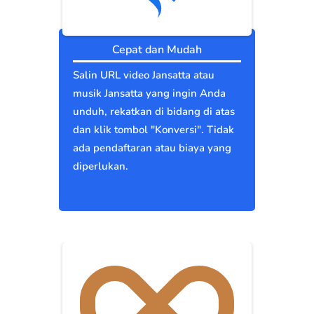
Cepat dan Mudah
Salin URL video Jansatta atau
musik Jansatta yang ingin Anda
unduh, rekatkan di bidang di atas
dan klik tombol "Konversi". Tidak
ada pendaftaran atau biaya yang
diperlukan.