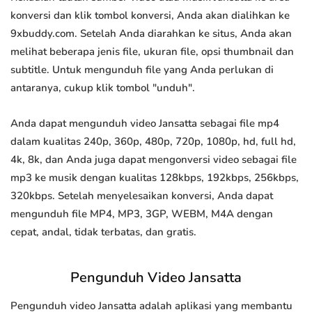
konversi dan klik tombol konversi, Anda akan dialihkan ke
9xbuddy.com. Setelah Anda diarahkan ke situs, Anda akan
melihat beberapa jenis file, ukuran file, opsi thumbnail dan
subtitle. Untuk mengunduh file yang Anda perlukan di
antaranya, cukup klik tombol "unduh".
Anda dapat mengunduh video Jansatta sebagai file mp4
dalam kualitas 240p, 360p, 480p, 720p, 1080p, hd, full hd,
4k, 8k, dan Anda juga dapat mengonversi video sebagai file
mp3 ke musik dengan kualitas 128kbps, 192kbps, 256kbps,
320kbps. Setelah menyelesaikan konversi, Anda dapat
mengunduh file MP4, MP3, 3GP, WEBM, M4A dengan
cepat, andal, tidak terbatas, dan gratis.
Pengunduh Video Jansatta
Pengunduh video Jansatta adalah aplikasi yang membantu