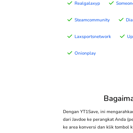
Realgalaxyp
Someone
Steamcommunity
Di
Laxsportsnetwork
Up
Onionplay
Bagaima
Dengan YT1Save, ini mengarahka
dari Javdoe ke perangkat Anda (pe
ke area konversi dan klik tombol 