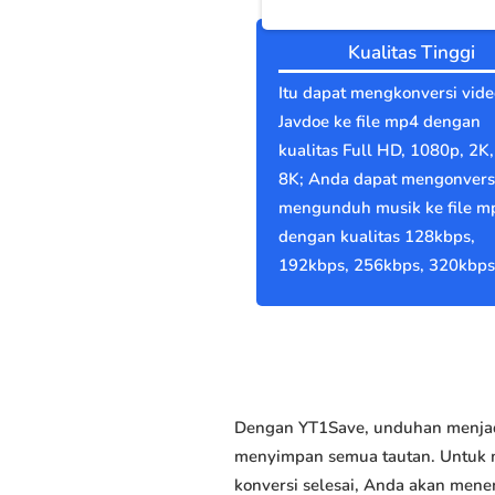
Kualitas Tinggi
Itu dapat mengkonversi vide
Javdoe ke file mp4 dengan
kualitas Full HD, 1080p, 2K,
8K; Anda dapat mengonvers
mengunduh musik ke file m
dengan kualitas 128kbps,
192kbps, 256kbps, 320kbps
Dengan YT1Save, unduhan menjadi
menyimpan semua tautan. Untuk me
konversi selesai, Anda akan men