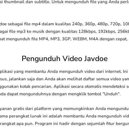
 opsi thumbnail dan subtitle. Untuk mengunduh file yang Anda perl
e sebagai file mp4 dalam kualitas 240p, 360p, 480p, 720p, 1080
agai file mp3 ke musik dengan kualitas 128kbps, 192kbps, 256k
at mengunduh file MP4, MP3, 3GP, WEBM, M4A dengan cepat, and
Pengunduh Video Javdoe
plikasi yang membantu Anda mengunduh video dari internet. In
us, jalankan saja dan Anda akan melihat daftar semua video yang
ggunakan kotak pencarian. Aplikasi secara otomatis mendeteksi 
nda dapat mengunduhnya dengan mengklik tombol "Unduh".
yanan gratis dari platform yang memungkinkan Anda mengund
tama perangkat lunak ini adalah membantu Anda mengunduh vi
 perangkat apa pun. Program ini hadir dengan sejumlah fitur be