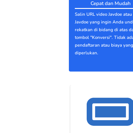
Cepat dan Mudah
Salin URL video Javdoe atau
Javdoe yang ingin Anda und
rekatkan di bidang di atas d
tombol "Konversi". Tidak ad
pendaftaran atau biaya yan
diperlukan.