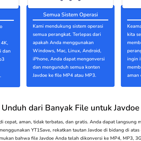
Semua Sistem Operasi
Kami mendukung sistem operasi
Keama
o
semua perangkat. Terlepas dari
kita s
apakah Anda menggunakan
memba
 4K,
Windows, Mac, Linux, Android,
perang
i dan
iPhone, Anda dapat mengonversi
ingin 
p3
dan mengunduh semua konten
membu
Javdoe ke file MP4 atau MP3.
aman d
.
Unduh dari Banyak File untuk Javdoe
 cepat, aman, tidak terbatas, dan gratis. Anda dapat langsung
nggunakan YT1Save, rekatkan tautan Javdoe di bidang di atas d
emukan bahwa file Javdoe Anda telah dikonversi ke MP4, MP3, 