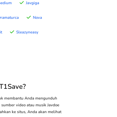
medium
Javgiga
ramaturca
Nova
it
Sleazyneasy
YT1Save?
ntuk membantu Anda mengunduh
an sumber video atau musik Javdoe
ahkan ke situs, Anda akan melihat