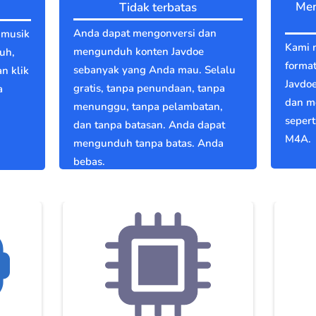
Men
Tidak terbatas
Anda dapat mengonversi dan
 musik
Kami 
mengunduh konten Javdoe
uh,
format
sebanyak yang Anda mau. Selalu
an klik
Javdo
gratis, tanpa penundaan, tanpa
a
dan m
menunggu, tanpa pelambatan,
g
seper
dan tanpa batasan. Anda dapat
M4A.
mengunduh tanpa batas. Anda
bebas.