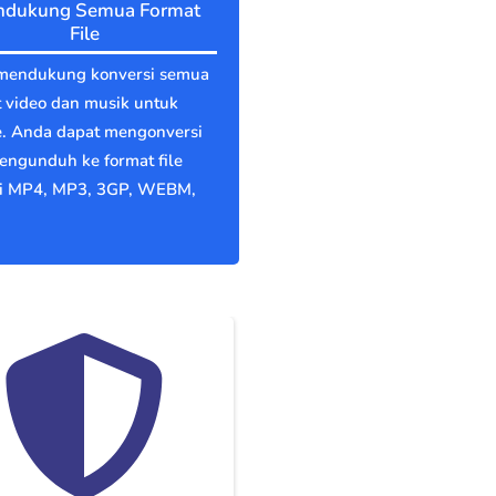
dukung Semua Format
File
mendukung konversi semua
 video dan musik untuk
e. Anda dapat mengonversi
engunduh ke format file
ti MP4, MP3, 3GP, WEBM,