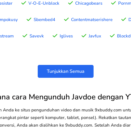
sister
V-O-E-Unblock
Chicagobears
Porn
ampokusy
Sbembed4
Contentmatserishere
D
stream
Savevk
Iglives
Javfux
Blockd
Tunjukkan Semua
na cara Mengunduh Javdoe dengan 
n Anda ke situs pengunduhan video dan musik 9xbuddy.com u
rangkat pintar seperti komputer, tablet, ponsel). Rekatkan taut
konversi, Anda akan dialihkan ke 9xbuddy.com. Setelah Anda diar