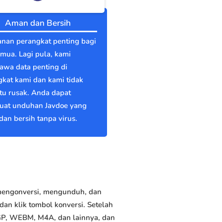
Aman dan Bersih
nan perangkat penting bagi
emua. Lagi pula, kami
wa data penting di
kat kami dan kami tidak
itu rusak. Anda dapat
at unduhan Javdoe yang
an bersih tanpa virus.
 mengonversi, mengunduh, dan
an klik tombol konversi. Setelah
3GP, WEBM, M4A, dan lainnya, dan