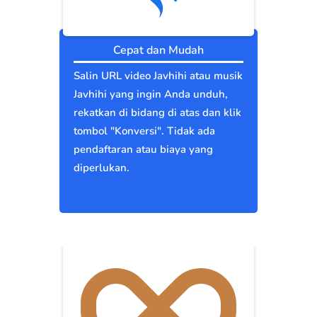
Cepat dan Mudah
Salin URL video Javhihi atau musik
Javhihi yang ingin Anda unduh,
rekatkan di bidang di atas dan klik
tombol "Konversi". Tidak ada
pendaftaran atau biaya yang
diperlukan.