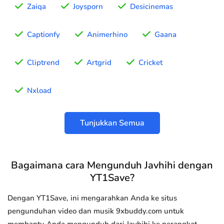
Zaiqa
Joysporn
Desicinemas
Captionfy
Animerhino
Gaana
Cliptrend
Artgrid
Cricket
Nxload
Tunjukkan Semua
Bagaimana cara Mengunduh Javhihi dengan
YT1Save?
Dengan YT1Save, ini mengarahkan Anda ke situs
pengunduhan video dan musik 9xbuddy.com untuk