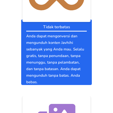
Tidak terbatas
Anda dapat mengonversi dan
mengunduh konten Javhihi
sebanyak yang Anda mau. Selalu
gratis, tanpa penundaan, tanpa
menunggu, tanpa pelambatan,
dan tanpa batasan. Anda dapat
mengunduh tanpa batas. Anda
bebas.