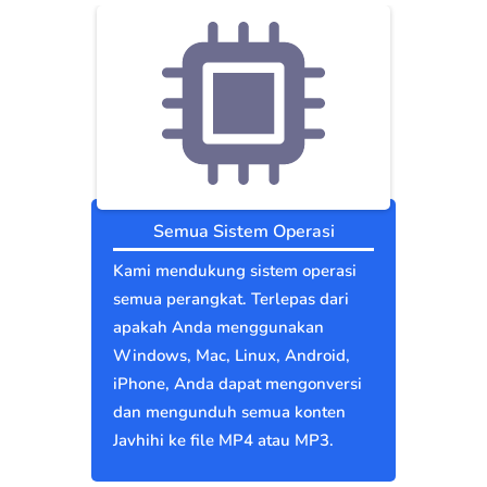
Semua Sistem Operasi
Kami mendukung sistem operasi
semua perangkat. Terlepas dari
apakah Anda menggunakan
Windows, Mac, Linux, Android,
iPhone, Anda dapat mengonversi
dan mengunduh semua konten
Javhihi ke file MP4 atau MP3.