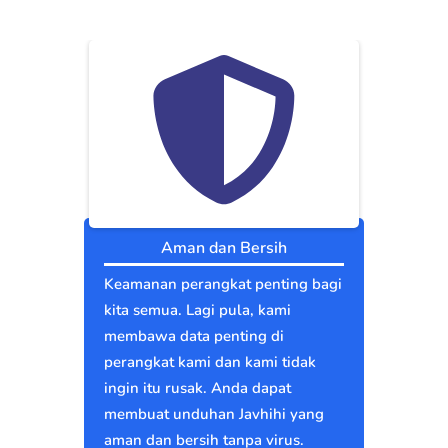
Aman dan Bersih
Keamanan perangkat penting bagi
kita semua. Lagi pula, kami
membawa data penting di
perangkat kami dan kami tidak
ingin itu rusak. Anda dapat
membuat unduhan Javhihi yang
aman dan bersih tanpa virus.