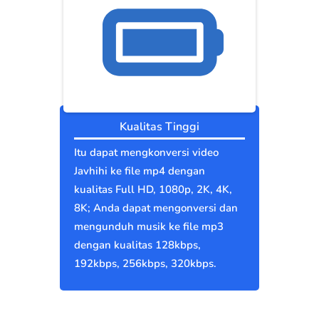
Kualitas Tinggi
Itu dapat mengkonversi video
Javhihi ke file mp4 dengan
kualitas Full HD, 1080p, 2K, 4K,
8K; Anda dapat mengonversi dan
mengunduh musik ke file mp3
dengan kualitas 128kbps,
192kbps, 256kbps, 320kbps.