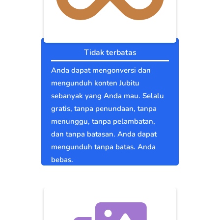
Tidak terbatas
Anda dapat mengonversi dan
mengunduh konten Jubitu
sebanyak yang Anda mau. Selalu
gratis, tanpa penundaan, tanpa
menunggu, tanpa pelambatan,
dan tanpa batasan. Anda dapat
mengunduh tanpa batas. Anda
bebas.