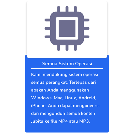
Semua Sistem Operasi
Kami mendukung sistem operasi
semua perangkat. Terlepas dari
apakah Anda menggunakan
Windows, Mac, Linux, Android,
iPhone, Anda dapat mengonversi
dan mengunduh semua konten
Jubitu ke file MP4 atau MP3.