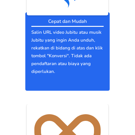
Cepat dan Mudah
Salin URL video Jubitu atau musik
Jubitu yang ingin Anda unduh,
rekatkan di bidang di atas dan klik
tombol "Konversi". Tidak ada
pendaftaran atau biaya yang
diperlukan.