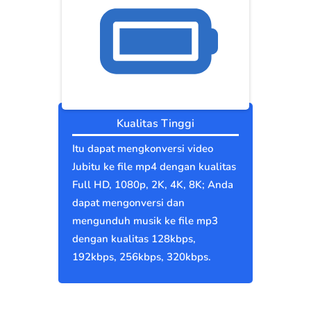
Kualitas Tinggi
Itu dapat mengkonversi video
Jubitu ke file mp4 dengan kualitas
Full HD, 1080p, 2K, 4K, 8K; Anda
dapat mengonversi dan
mengunduh musik ke file mp3
dengan kualitas 128kbps,
192kbps, 256kbps, 320kbps.