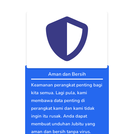
Aman dan Bersih
Keamanan perangkat penting bagi
kita semua. Lagi pula, kami
membawa data penting di
perangkat kami dan kami tidak
ingin itu rusak. Anda dapat
membuat unduhan Jubitu yang
aman dan bersih tanpa virus.