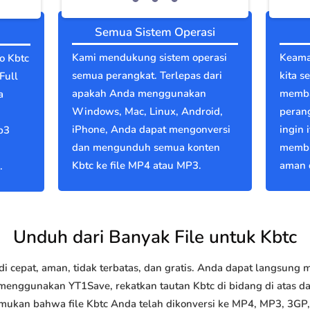
Semua Sistem Operasi
Kami mendukung sistem operasi
Keama
o Kbtc
semua perangkat. Terlepas dari
kita s
Full
apakah Anda menggunakan
memba
a
Windows, Mac, Linux, Android,
perang
iPhone, Anda dapat mengonversi
ingin 
p3
dan mengunduh semua konten
membu
Kbtc ke file MP4 atau MP3.
aman d
.
Unduh dari Banyak File untuk Kbtc
 cepat, aman, tidak terbatas, dan gratis. Anda dapat langsung
nggunakan YT1Save, rekatkan tautan Kbtc di bidang di atas dan
emukan bahwa file Kbtc Anda telah dikonversi ke MP4, MP3, 3G