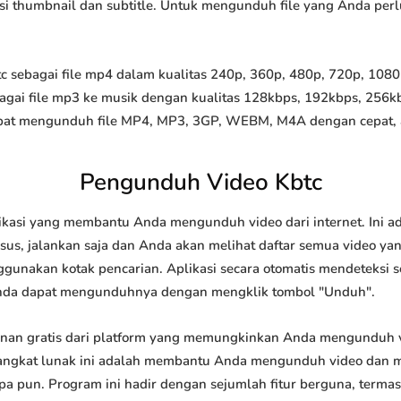
 opsi thumbnail dan subtitle. Untuk mengunduh file yang Anda perl
sebagai file mp4 dalam kualitas 240p, 360p, 480p, 720p, 1080p,
agai file mp3 ke musik dengan kualitas 128kbps, 192kbps, 256k
at mengunduh file MP4, MP3, 3GP, WEBM, M4A dengan cepat, and
Pengunduh Video Kbtc
ikasi yang membantu Anda mengunduh video dari internet. Ini 
us, jalankan saja dan Anda akan melihat daftar semua video yang
ggunakan kotak pencarian. Aplikasi secara otomatis mendeteksi 
nda dapat mengunduhnya dengan mengklik tombol "Unduh".
nan gratis dari platform yang memungkinkan Anda mengunduh
ngkat lunak ini adalah membantu Anda mengunduh video dan me
apa pun. Program ini hadir dengan sejumlah fitur berguna, ter