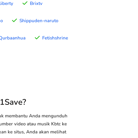
liberty
Brixtv
no
Shippuden-naruto
Qurbaanhua
Fetishshrine
T1Save?
ntuk membantu Anda mengunduh
sumber video atau musik Kbtc ke
kan ke situs, Anda akan melihat