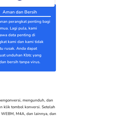
Aman dan Bersih
nan perangkat penting bagi
emua. Lagi pula, kami
wa data penting di
kat kami dan kami tidak
itu rusak. Anda dapat
at unduhan Kbtc yang
an bersih tanpa virus.
 mengonversi, mengunduh, dan
 klik tombol konversi. Setelah
P, WEBM, M4A, dan lainnya, dan