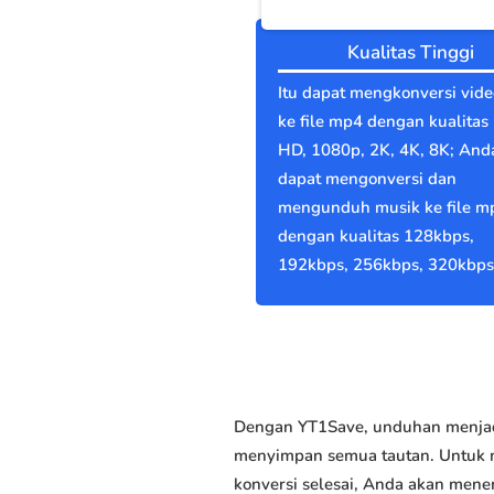
Kualitas Tinggi
Itu dapat mengkonversi vide
ke file mp4 dengan kualitas 
HD, 1080p, 2K, 4K, 8K; And
dapat mengonversi dan
mengunduh musik ke file m
dengan kualitas 128kbps,
192kbps, 256kbps, 320kbps
Dengan YT1Save, unduhan menjadi
menyimpan semua tautan. Untuk me
konversi selesai, Anda akan men