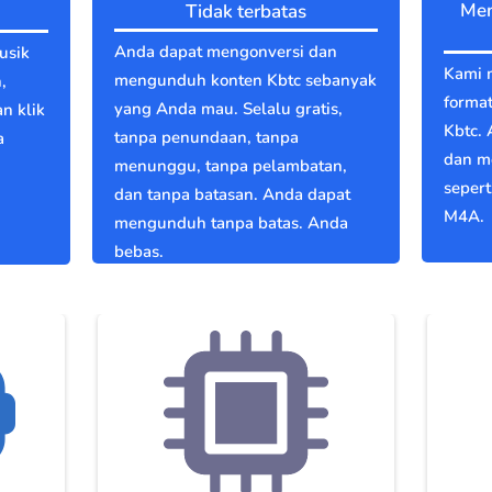
Men
Tidak terbatas
Anda dapat mengonversi dan
usik
Kami 
mengunduh konten Kbtc sebanyak
,
format
yang Anda mau. Selalu gratis,
an klik
Kbtc.
tanpa penundaan, tanpa
a
dan m
menunggu, tanpa pelambatan,
g
seper
dan tanpa batasan. Anda dapat
M4A.
mengunduh tanpa batas. Anda
bebas.