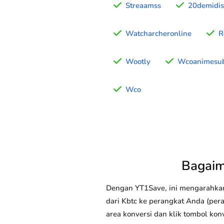
Streaamss
20demidis
Watcharcheronline
R
Wootly
Wcoanimesu
Wco
Bagaim
Dengan YT1Save, ini mengarahka
dari Kbtc ke perangkat Anda (pera
area konversi dan klik tombol kon