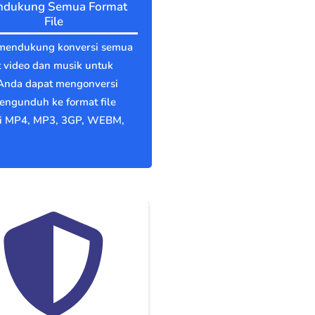
dukung Semua Format
File
mendukung konversi semua
 video dan musik untuk
 Anda dapat mengonversi
engunduh ke format file
ti MP4, MP3, 3GP, WEBM,