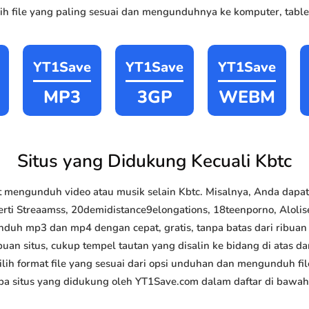
h file yang paling sesuai dan mengunduhnya ke komputer, tablet
YT1Save
YT1Save
YT1Save
MP3
3GP
WEBM
Situs yang Didukung Kecuali Kbtc
 mengunduh video atau musik selain Kbtc. Misalnya, Anda dap
rti Streaamss, 20demidistance9elongations, 18teenporno, Alolise, 
nduh mp3 dan mp4 dengan cepat, gratis, tanpa batas dari ribua
uan situs, cukup tempel tautan yang disalin ke bidang di atas da
lih format file yang sesuai dari opsi unduhan dan mengunduh file
a situs yang didukung oleh YT1Save.com dalam daftar di bawah 