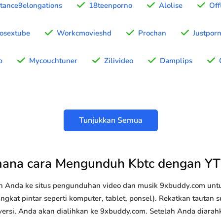
tance9elongations
18teenporno
Alolise
Off
osextube
Workcmovieshd
Prochan
Justpor
b
Mycouchtuner
Zilivideo
Damplips
Tunjukkan Semua
ana cara Mengunduh Kbtc dengan Y
n Anda ke situs pengunduhan video dan musik 9xbuddy.com u
ngkat pintar seperti komputer, tablet, ponsel). Rekatkan tautan 
versi, Anda akan dialihkan ke 9xbuddy.com. Setelah Anda diarah