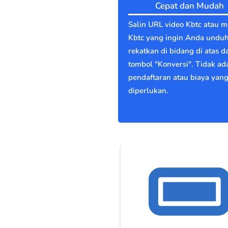
Cepat dan Mudah
Salin URL video Kbtc atau m
Kbtc yang ingin Anda unduh
rekatkan di bidang di atas d
tombol "Konversi". Tidak ad
pendaftaran atau biaya yan
diperlukan.