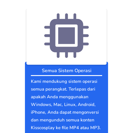
Semua Sistem Operasi
Kami mendukung sistem operasi
semua perangkat. Terlepas dari
apakah Anda menggunakan
Windows, Mac, Linux, Android,
iPhone, Anda dapat mengonversi
dan mengunduh semua konten
Kisscosplay ke file MP4 atau MP3.