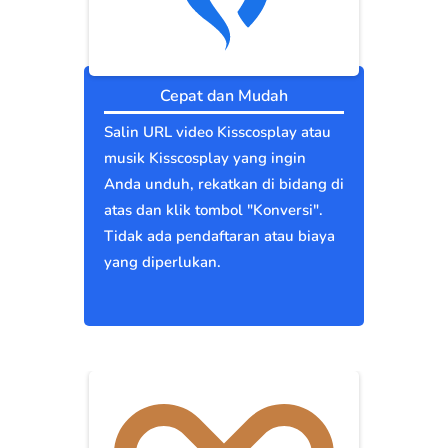
Cepat dan Mudah
Salin URL video Kisscosplay atau
musik Kisscosplay yang ingin
Anda unduh, rekatkan di bidang di
atas dan klik tombol "Konversi".
Tidak ada pendaftaran atau biaya
yang diperlukan.