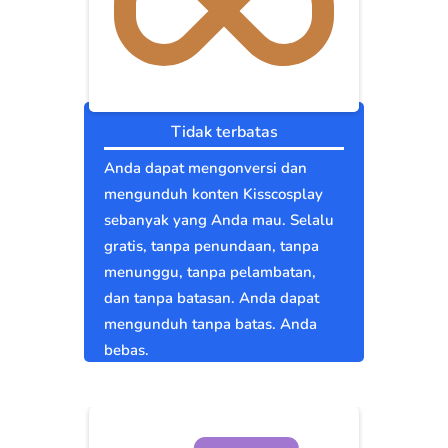
Tidak terbatas
Anda dapat mengonversi dan
mengunduh konten Kisscosplay
sebanyak yang Anda mau. Selalu
gratis, tanpa penundaan, tanpa
menunggu, tanpa pelambatan,
dan tanpa batasan. Anda dapat
mengunduh tanpa batas. Anda
bebas.