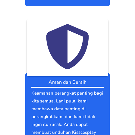
Aman dan Bersih
Keamanan perangkat penting bagi
kita semua. Lagi pula, kami
membawa data penting di
perangkat kami dan kami tidak
ingin itu rusak. Anda dapat
membuat unduhan Kisscosplay