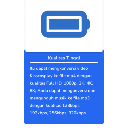
Kualitas Tinggi
Itu dapat mengkonversi video
Kisscosplay ke file mp4 dengan
kualitas Full HD, 1080p, 2K, 4K,
8K; Anda dapat mengonversi dan
mengunduh musik ke file mp3
dengan kualitas 128kbps,
192kbps, 256kbps, 320kbps.