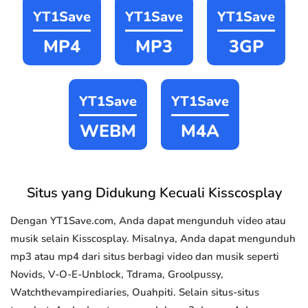
YT1Save
YT1Save
YT1Save
MP4
MP3
3GP
YT1Save
YT1Save
WEBM
M4A
Situs yang Didukung Kecuali Kisscosplay
Dengan YT1Save.com, Anda dapat mengunduh video atau
musik selain Kisscosplay. Misalnya, Anda dapat mengunduh
mp3 atau mp4 dari situs berbagi video dan musik seperti
Novids, V-O-E-Unblock, Tdrama, Groolpussy,
Watchthevampirediaries, Ouahpiti. Selain situs-situs