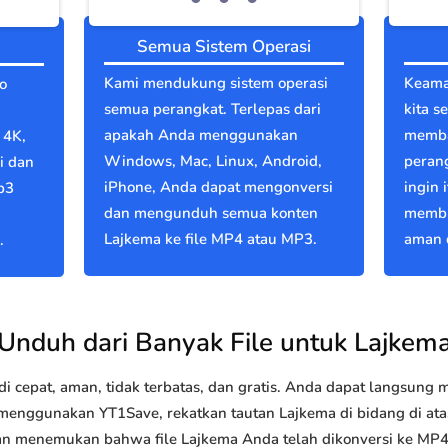
Semua Sistem Operasi
Kami mendukung sistem operasi
Keama
o
semua perangkat. Terlepas dari
kita s
apakah Anda menggunakan
memba
 4K,
Windows, Mac, Linux, Android,
perang
i dan
iPhone, Anda dapat mengonversi
ingin 
p3
dan mengunduh semua konten
membu
Lajkema ke file MP4 atau MP3.
aman d
.
Unduh dari Banyak File untuk Lajkem
 cepat, aman, tidak terbatas, dan gratis. Anda dapat langsung
nggunakan YT1Save, rekatkan tautan Lajkema di bidang di atas 
akan menemukan bahwa file Lajkema Anda telah dikonversi ke M