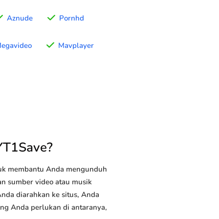
Aznude
Pornhd
egavideo
Mavplayer
YT1Save?
ntuk membantu Anda mengunduh
tan sumber video atau musik
Anda diarahkan ke situs, Anda
yang Anda perlukan di antaranya,