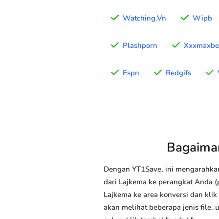
Watching.Vn
Wipb
Plashporn
Xxxmaxbe
Espn
Redgifs
Bagaima
Dengan YT1Save, ini mengarahka
dari Lajkema ke perangkat Anda (p
Lajkema ke area konversi dan kli
akan melihat beberapa jenis file,