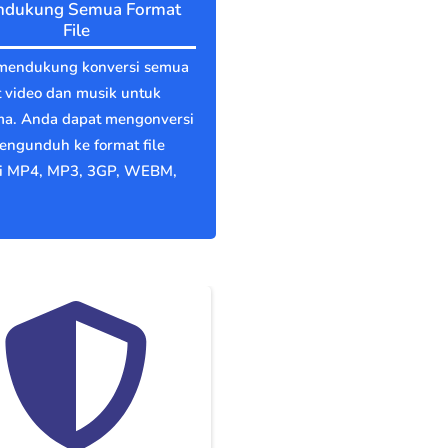
dukung Semua Format
File
mendukung konversi semua
 video dan musik untuk
ma. Anda dapat mengonversi
engunduh ke format file
ti MP4, MP3, 3GP, WEBM,