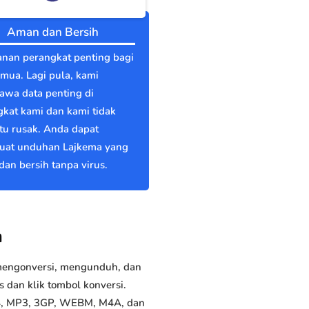
Aman dan Bersih
nan perangkat penting bagi
emua. Lagi pula, kami
wa data penting di
kat kami dan kami tidak
itu rusak. Anda dapat
at unduhan Lajkema yang
an bersih tanpa virus.
a
 mengonversi, mengunduh, dan
dan klik tombol konversi.
P4, MP3, 3GP, WEBM, M4A, dan