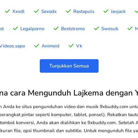
Xxxdl
Sexodx
Rastapuls
Javjack
st
Legalporno
Beststremo
Swesub
M
Videos.sapo
Animeid
Vk
Tunjukkan Semua
na cara Mengunduh Lajkema dengan 
n Anda ke situs pengunduhan video dan musik 9xbuddy.com u
erangkat pintar seperti komputer, tablet, ponsel). Rekatkan tau
k tombol konversi, Anda akan dialihkan ke 9xbuddy.com. Setelah 
 ukuran file, opsi thumbnail dan subtitle. Untuk mengunduh file 