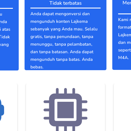
Men
Tidak terbatas
Anda dapat mengonversi dan
au
Kami 
mengunduh konten Lajkema
Anda
format
sebanyak yang Anda mau. Selalu
 atas
Lajke
gratis, tanpa penundaan, tanpa
Tidak
dan m
menunggu, tanpa pelambatan,
 yang
seper
dan tanpa batasan. Anda dapat
M4A.
mengunduh tanpa batas. Anda
bebas.