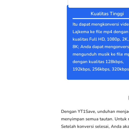
Kualitas Tinggi
Itu dapat mengkonversi vide
Lajkema ke file mp4 dengan
kualitas Full HD, 1080p, 2K,
8K; Anda dapat mengonvers
mengunduh musik ke file m
dengan kualitas 128kbps,
192kbps, 256kbps, 320kbps
Dengan YT1Save, unduhan menjadi
menyimpan semua tautan. Untuk me
Setelah konversi selesai, Anda 