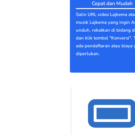
Cepat dan Mudah
Salin URL video Lajkema at
musik Lajkema yang ingin 
unduh, rekatkan di bidang di
dan klik tombol "Konversi". 
ada pendaftaran atau biaya
diperlukan.