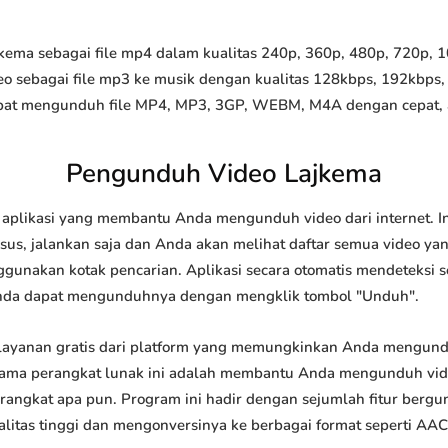
ma sebagai file mp4 dalam kualitas 240p, 360p, 480p, 720p, 108
o sebagai file mp3 ke musik dengan kualitas 128kbps, 192kbps,
at mengunduh file MP4, MP3, 3GP, WEBM, M4A dengan cepat, and
Pengunduh Video Lajkema
aplikasi yang membantu Anda mengunduh video dari internet. I
us, jalankan saja dan Anda akan melihat daftar semua video yang
ggunakan kotak pencarian. Aplikasi secara otomatis mendeteksi 
nda dapat mengunduhnya dengan mengklik tombol "Unduh".
ayanan gratis dari platform yang memungkinkan Anda mengun
tama perangkat lunak ini adalah membantu Anda mengunduh vi
 perangkat apa pun. Program ini hadir dengan sejumlah fitur be
tas tinggi dan mengonversinya ke berbagai format seperti AAC