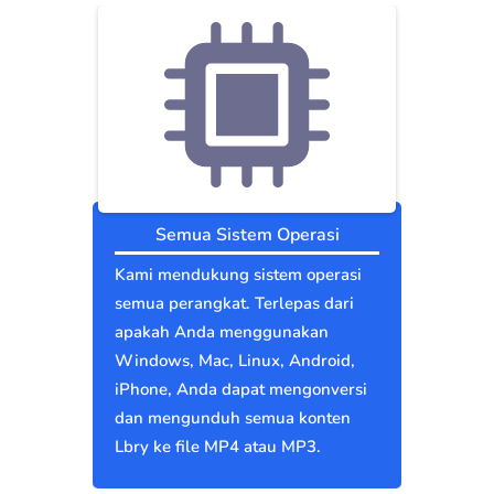
Semua Sistem Operasi
Kami mendukung sistem operasi
semua perangkat. Terlepas dari
apakah Anda menggunakan
Windows, Mac, Linux, Android,
iPhone, Anda dapat mengonversi
dan mengunduh semua konten
Lbry ke file MP4 atau MP3.