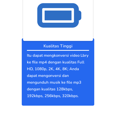
Kualitas Tinggi
Itu dapat mengkonversi video Lbry
ke file mp4 dengan kualitas Full
HD, 1080p, 2K, 4K, 8K; Anda
dapat mengonversi dan
mengunduh musik ke file mp3
dengan kualitas 128kbps,
192kbps, 256kbps, 320kbps.