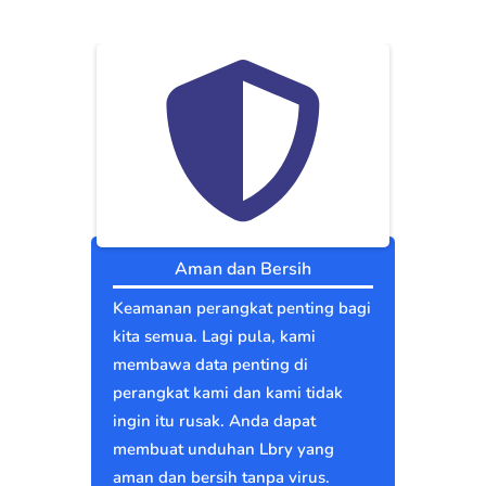
Aman dan Bersih
Keamanan perangkat penting bagi
kita semua. Lagi pula, kami
membawa data penting di
perangkat kami dan kami tidak
ingin itu rusak. Anda dapat
membuat unduhan Lbry yang
aman dan bersih tanpa virus.