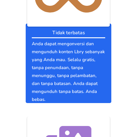
Tidak terbatas
Anda dapat mengonversi dan
mengunduh konten Lbry sebanyak
yang Anda mau. Selalu gratis,
tanpa penundaan, tanpa
menunggu, tanpa pelambatan,
dan tanpa batasan. Anda dapat
mengunduh tanpa batas. Anda
bebas.