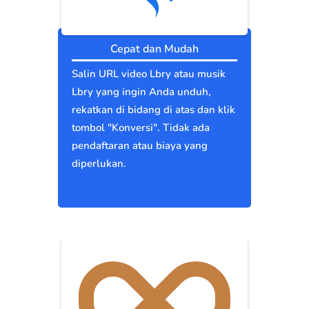
Cepat dan Mudah
Salin URL video Lbry atau musik
Lbry yang ingin Anda unduh,
rekatkan di bidang di atas dan klik
tombol "Konversi". Tidak ada
pendaftaran atau biaya yang
diperlukan.