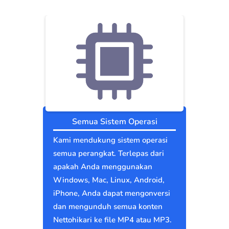
Semua Sistem Operasi
Kami mendukung sistem operasi
semua perangkat. Terlepas dari
apakah Anda menggunakan
Windows, Mac, Linux, Android,
iPhone, Anda dapat mengonversi
dan mengunduh semua konten
Nettohikari ke file MP4 atau MP3.