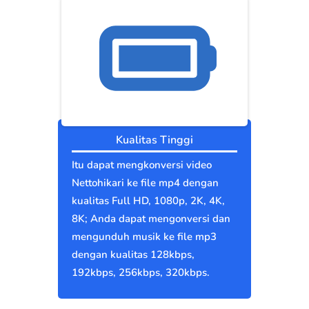
Kualitas Tinggi
Itu dapat mengkonversi video
Nettohikari ke file mp4 dengan
kualitas Full HD, 1080p, 2K, 4K,
8K; Anda dapat mengonversi dan
mengunduh musik ke file mp3
dengan kualitas 128kbps,
192kbps, 256kbps, 320kbps.