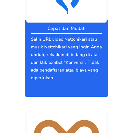
Cepat dan Mudah
Salin URL video Nettohikari atau
musik Nettohikari yang ingin Anda
unduh, rekatkan di bidang di atas
dan klik tombol "Konversi". Tidak
ada pendaftaran atau biaya yang
diperlukan.