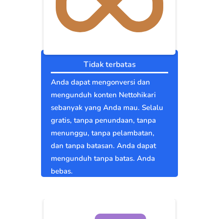
Tidak terbatas
Anda dapat mengonversi dan
mengunduh konten Nettohikari
sebanyak yang Anda mau. Selalu
gratis, tanpa penundaan, tanpa
menunggu, tanpa pelambatan,
dan tanpa batasan. Anda dapat
mengunduh tanpa batas. Anda
bebas.