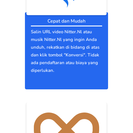
Cepat dan Mudah
Salin URL video Nitter.Nl atau
musik Nitter.Nl yang ingin Anda
unduh, rekatkan di bidang di atas
dan klik tombol "Konversi". Tidak
ada pendaftaran atau biaya yang
diperlukan.