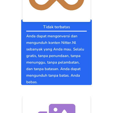
Tidak terbatas
Anda dapat mengonversi dan
mengunduh konten Nitter.Nl
sebanyak yang Anda mau. Selalu
gratis, tanpa penundaan, tanpa
menunggu, tanpa pelambatan,
dan tanpa batasan. Anda dapat
mengunduh tanpa batas. Anda
bebas.