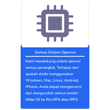
Semua Sistem Operasi
Kami mendukung sistem operasi
semua perangkat. Terlepas dari
apakah Anda menggunakan
Windows, Mac, Linux, Android,
iPhone, Anda dapat mengonversi
dan mengunduh semua konten
Nitter.Nl ke file MP4 atau MP3.