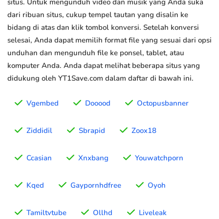
situs. Untuk mengunduh video dan musik yang Anda suka
dari ribuan situs, cukup tempel tautan yang disalin ke
bidang di atas dan klik tombol konversi. Setelah konversi
selesai, Anda dapat memilih format file yang sesuai dari opsi
unduhan dan mengunduh file ke ponsel, tablet, atau
komputer Anda. Anda dapat melihat beberapa situs yang
didukung oleh YT1Save.com dalam daftar di bawah ini.
Vgembed
Dooood
Octopusbanner
Ziddidil
Sbrapid
Zoox18
Ccasian
Xnxbang
Youwatchporn
Kqed
Gaypornhdfree
Oyoh
Tamiltvtube
Ollhd
Liveleak