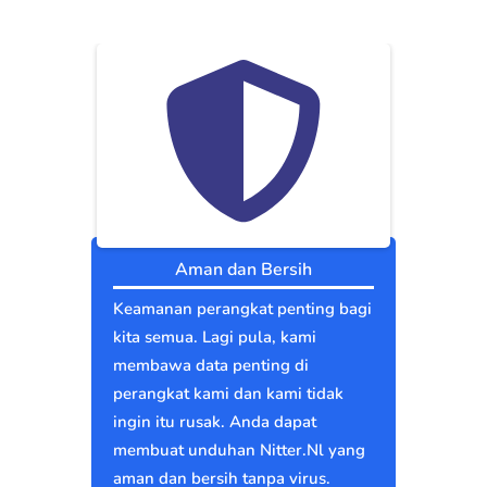
Aman dan Bersih
Keamanan perangkat penting bagi
kita semua. Lagi pula, kami
membawa data penting di
perangkat kami dan kami tidak
ingin itu rusak. Anda dapat
membuat unduhan Nitter.Nl yang
aman dan bersih tanpa virus.