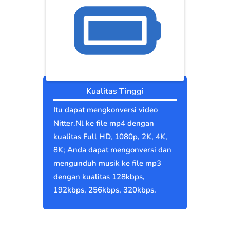
Kualitas Tinggi
Itu dapat mengkonversi video
Nitter.Nl ke file mp4 dengan
kualitas Full HD, 1080p, 2K, 4K,
8K; Anda dapat mengonversi dan
mengunduh musik ke file mp3
dengan kualitas 128kbps,
192kbps, 256kbps, 320kbps.