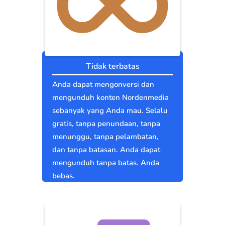
Tidak terbatas
Anda dapat mengonversi dan
mengunduh konten Nordenmedia
sebanyak yang Anda mau. Selalu
gratis, tanpa penundaan, tanpa
menunggu, tanpa pelambatan,
dan tanpa batasan. Anda dapat
mengunduh tanpa batas. Anda
bebas.