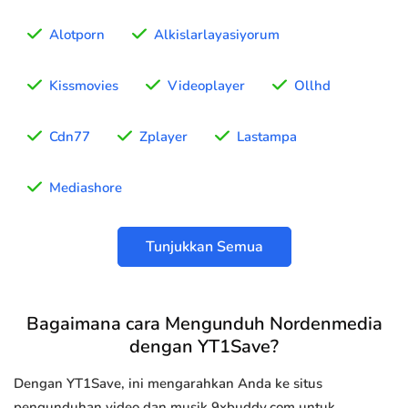
Alotporn
Alkislarlayasiyorum
Kissmovies
Videoplayer
Ollhd
Cdn77
Zplayer
Lastampa
Mediashore
Tunjukkan Semua
Bagaimana cara Mengunduh Nordenmedia
dengan YT1Save?
Dengan YT1Save, ini mengarahkan Anda ke situs
pengunduhan video dan musik 9xbuddy.com untuk