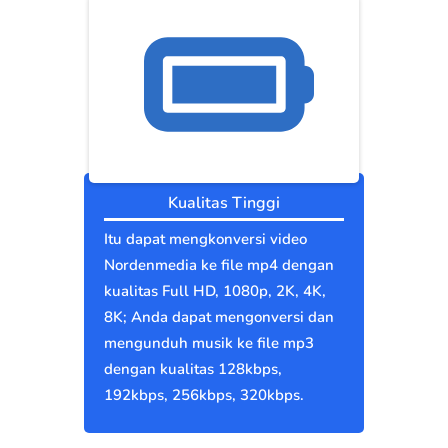
Kualitas Tinggi
Itu dapat mengkonversi video
Nordenmedia ke file mp4 dengan
kualitas Full HD, 1080p, 2K, 4K,
8K; Anda dapat mengonversi dan
mengunduh musik ke file mp3
dengan kualitas 128kbps,
192kbps, 256kbps, 320kbps.