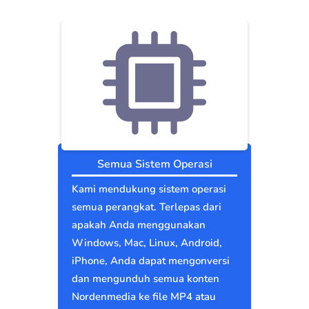
Semua Sistem Operasi
Kami mendukung sistem operasi
semua perangkat. Terlepas dari
apakah Anda menggunakan
Windows, Mac, Linux, Android,
iPhone, Anda dapat mengonversi
dan mengunduh semua konten
Nordenmedia ke file MP4 atau