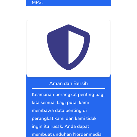
MP3.
Aman dan Bersih
Keamanan perangkat penting bagi
kita semua. Lagi pula, kami
membawa data penting di
perangkat kami dan kami tidak
ingin itu rusak. Anda dapat
membuat unduhan Nordenmedia