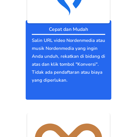
Cepat dan Mudah
Salin URL video Nordenmedia atau
musik Nordenmedia yang ingin
Anda unduh, rekatkan di bidang di
atas dan klik tombol "Konversi".
Tidak ada pendaftaran atau biaya
yang diperlukan.