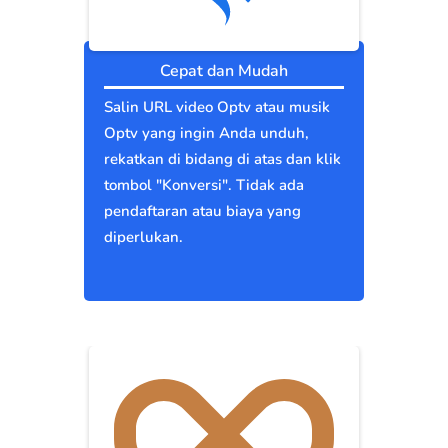
Cepat dan Mudah
Salin URL video Optv atau musik
Optv yang ingin Anda unduh,
rekatkan di bidang di atas dan klik
tombol "Konversi". Tidak ada
pendaftaran atau biaya yang
diperlukan.