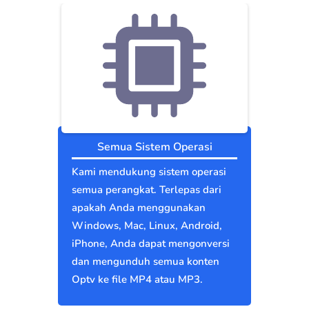
Semua Sistem Operasi
Kami mendukung sistem operasi
semua perangkat. Terlepas dari
apakah Anda menggunakan
Windows, Mac, Linux, Android,
iPhone, Anda dapat mengonversi
dan mengunduh semua konten
Optv ke file MP4 atau MP3.