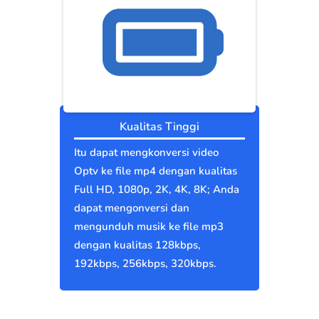
Kualitas Tinggi
Itu dapat mengkonversi video
Optv ke file mp4 dengan kualitas
Full HD, 1080p, 2K, 4K, 8K; Anda
dapat mengonversi dan
mengunduh musik ke file mp3
dengan kualitas 128kbps,
192kbps, 256kbps, 320kbps.