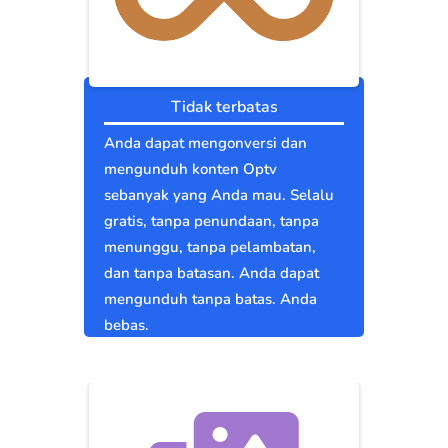
Tidak terbatas
Anda dapat mengonversi dan
mengunduh konten Optv
sebanyak yang Anda mau. Selalu
gratis, tanpa penundaan, tanpa
menunggu, tanpa pelambatan,
dan tanpa batasan. Anda dapat
mengunduh tanpa batas. Anda
bebas.