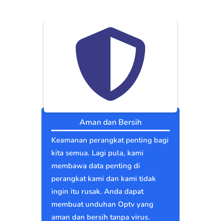
Aman dan Bersih
Keamanan perangkat penting bagi
kita semua. Lagi pula, kami
membawa data penting di
perangkat kami dan kami tidak
ingin itu rusak. Anda dapat
membuat unduhan Optv yang
aman dan bersih tanpa virus.