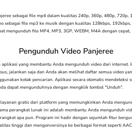
ree sebagai file mp4 dalam kualitas 240p, 360p, 480p, 720p, 10
o sebagai file mp3 ke musik dengan kualitas 128kbps, 192kbps,
at mengunduh file MP4, MP3, 3GP, WEBM, M4A dengan cepat, and
Pengunduh Video Panjeree
 aplikasi yang membantu Anda mengunduh video dari internet. 
us, jalankan saja dan Anda akan melihat daftar semua video yang
ggunakan kotak pencarian. Aplikasi secara otomatis mendeteksi 
nda dapat mengunduhnya dengan mengklik tombol "Unduh".
layanan gratis dari platform yang memungkinkan Anda mengu
tama perangkat lunak ini adalah membantu Anda mengunduh vi
 perangkat apa pun. Program ini hadir dengan sejumlah fitur be
tas tinggi dan mengonversinya ke berbagai format seperti AAC