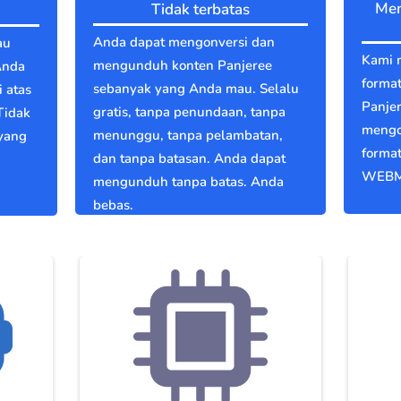
Men
Tidak terbatas
Anda dapat mengonversi dan
au
Kami 
mengunduh konten Panjeree
Anda
format
sebanyak yang Anda mau. Selalu
 atas
Panje
gratis, tanpa penundaan, tanpa
Tidak
mengo
menunggu, tanpa pelambatan,
 yang
format
dan tanpa batasan. Anda dapat
WEBM
mengunduh tanpa batas. Anda
bebas.