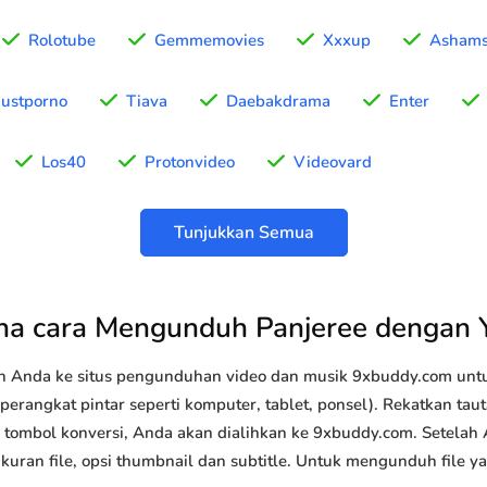
Rolotube
Gemmemovies
Xxxup
Asham
Justporno
Tiava
Daebakdrama
Enter
Los40
Protonvideo
Videovard
Tunjukkan Semua
a cara Mengunduh Panjeree dengan
n Anda ke situs pengunduhan video dan musik 9xbuddy.com u
perangkat pintar seperti komputer, tablet, ponsel). Rekatkan ta
k tombol konversi, Anda akan dialihkan ke 9xbuddy.com. Setelah
 ukuran file, opsi thumbnail dan subtitle. Untuk mengunduh file 