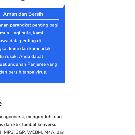
Aman dan Bersih
nan perangkat penting bagi
emua. Lagi pula, kami
wa data penting di
kat kami dan kami tidak
itu rusak. Anda dapat
at unduhan Panjeree yang
an bersih tanpa virus.
e
 mengonversi, mengunduh, dan
 dan klik tombol konversi.
MP4, MP3, 3GP, WEBM, M4A, dan