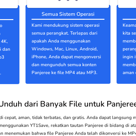
Semua Sistem Operasi
Kami mendukung sistem operasi
Keama
o
semua perangkat. Terlepas dari
kita s
n
apakah Anda menggunakan
memba
 4K,
Windows, Mac, Linux, Android,
perang
i dan
iPhone, Anda dapat mengonversi
ingin 
p3
dan mengunduh semua konten
membu
Panjeree ke file MP4 atau MP3.
aman d
.
Unduh dari Banyak File untuk Panjere
 cepat, aman, tidak terbatas, dan gratis. Anda dapat langsung
nggunakan YT1Save, rekatkan tautan Panjeree di bidang di atas
akan menemukan bahwa file Panjeree Anda telah dikonversi ke 