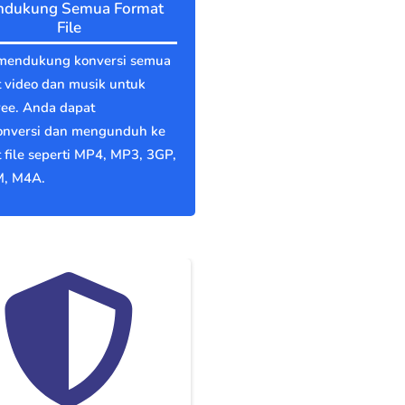
dukung Semua Format
File
mendukung konversi semua
 video dan musik untuk
ree. Anda dapat
nversi dan mengunduh ke
 file seperti MP4, MP3, 3GP,
, M4A.