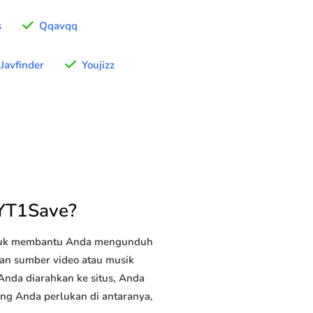
s
Qqavqq
Javfinder
Youjizz
 YT1Save?
ntuk membantu Anda mengunduh
utan sumber video atau musik
 Anda diarahkan ke situs, Anda
yang Anda perlukan di antaranya,