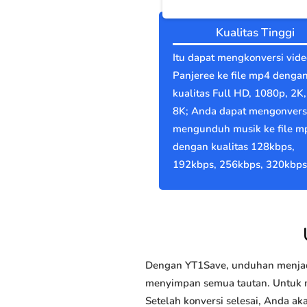
Kualitas Tinggi
Itu dapat mengkonversi vide
Panjeree ke file mp4 denga
kualitas Full HD, 1080p, 2K,
8K; Anda dapat mengonvers
mengunduh musik ke file m
dengan kualitas 128kbps,
192kbps, 256kbps, 320kbps
Dengan YT1Save, unduhan menjadi
menyimpan semua tautan. Untuk me
Setelah konversi selesai, Anda 