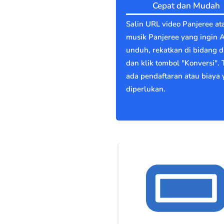
Cepat dan Mudah
Salin URL video Panjeree at
musik Panjeree yang ingin 
unduh, rekatkan di bidang di
dan klik tombol "Konversi". 
ada pendaftaran atau biaya
diperlukan.