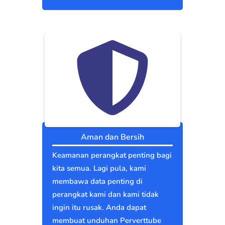
Aman dan Bersih
Keamanan perangkat penting bagi
kita semua. Lagi pula, kami
membawa data penting di
perangkat kami dan kami tidak
ingin itu rusak. Anda dapat
membuat unduhan Perverttube