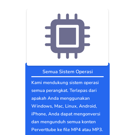
Semua Sistem Operasi
Kami mendukung sistem operasi
semua perangkat. Terlepas dari
apakah Anda menggunakan
Windows, Mac, Linux, Android,
iPhone, Anda dapat mengonversi
dan mengunduh semua konten
Perverttube ke file MP4 atau MP3.