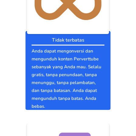
Tidak terbatas
Anda dapat mengonversi dan
mengunduh konten Perverttube
sebanyak yang Anda mau. Selalu
gratis, tanpa penundaan, tanpa
menunggu, tanpa pelambatan,
dan tanpa batasan. Anda dapat
mengunduh tanpa batas. Anda
bebas.