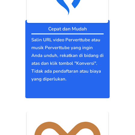
Cepat dan Mudah
Salin URL video Perverttube atau
musik Perverttube yang ingin
Anda unduh, rekatkan di bidang di
atas dan klik tombol "Konversi".
Tidak ada pendaftaran atau biaya
yang diperlukan.