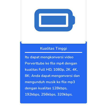
Kualitas Tinggi
Itu dapat mengkonversi video
Perverttube ke file mp4 dengan
kualitas Full HD, 1080p, 2K, 4K,
8K; Anda dapat mengonversi dan
mengunduh musik ke file mp3
dengan kualitas 128kbps,
192kbps, 256kbps, 320kbps.