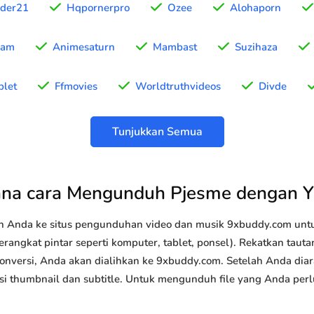
ider21
Hqpornerpro
Ozee
Alohaporn
eam
Animesaturn
Mambast
Suzihaza
plet
Ffmovies
Worldtruthvideos
Divde
Tunjukkan Semua
na cara Mengunduh Pjesme dengan 
n Anda ke situs pengunduhan video dan musik 9xbuddy.com u
rangkat pintar seperti komputer, tablet, ponsel). Rekatkan taut
konversi, Anda akan dialihkan ke 9xbuddy.com. Setelah Anda diar
 opsi thumbnail dan subtitle. Untuk mengunduh file yang Anda perl