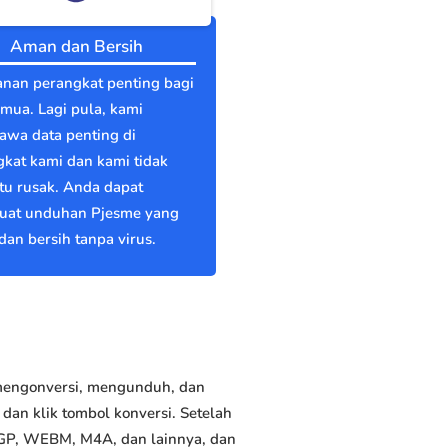
Aman dan Bersih
nan perangkat penting bagi
emua. Lagi pula, kami
wa data penting di
kat kami dan kami tidak
itu rusak. Anda dapat
at unduhan Pjesme yang
an bersih tanpa virus.
 mengonversi, mengunduh, dan
an klik tombol konversi. Setelah
3GP, WEBM, M4A, dan lainnya, dan