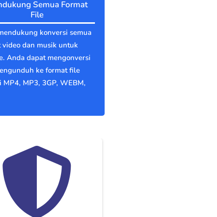
dukung Semua Format
File
mendukung konversi semua
 video dan musik untuk
e. Anda dapat mengonversi
engunduh ke format file
ti MP4, MP3, 3GP, WEBM,