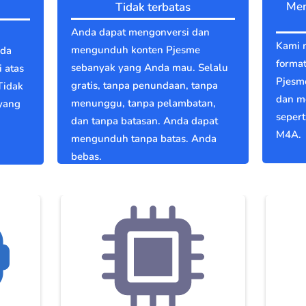
Men
Tidak terbatas
Anda dapat mengonversi dan
u
Kami 
mengunduh konten Pjesme
nda
format
sebanyak yang Anda mau. Selalu
 atas
Pjesm
gratis, tanpa penundaan, tanpa
Tidak
dan m
menunggu, tanpa pelambatan,
 yang
seper
dan tanpa batasan. Anda dapat
M4A.
mengunduh tanpa batas. Anda
bebas.