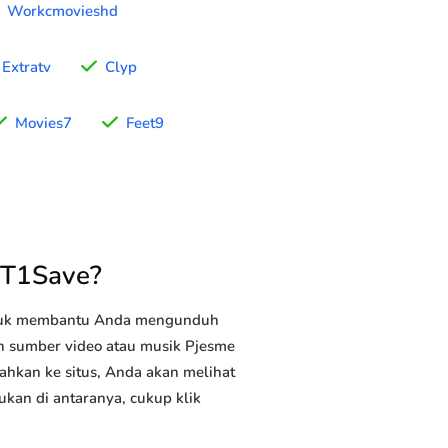
Workcmovieshd
Extratv
Clyp
Movies7
Feet9
YT1Save?
ntuk membantu Anda mengunduh
an sumber video atau musik Pjesme
ahkan ke situs, Anda akan melihat
ukan di antaranya, cukup klik