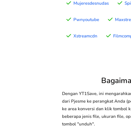
Mujeresdesnudas
Sp
Pwnyoutube
Maxstr
Xstreamcdn
Filmcom
Bagaima
Dengan YT1Save, ini mengarahka
dari Pjesme ke perangkat Anda (pe
ke area konversi dan klik tombol 
beberapa jenis file, ukuran file,
tombol "unduh".