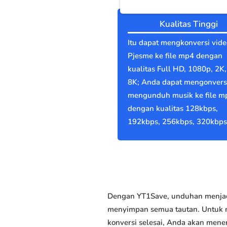
Kualitas Tinggi
Itu dapat mengkonversi vide
Pjesme ke file mp4 dengan
kualitas Full HD, 1080p, 2K,
8K; Anda dapat mengonvers
mengunduh musik ke file m
dengan kualitas 128kbps,
192kbps, 256kbps, 320kbps
Dengan YT1Save, unduhan menjadi
menyimpan semua tautan. Untuk me
konversi selesai, Anda akan men