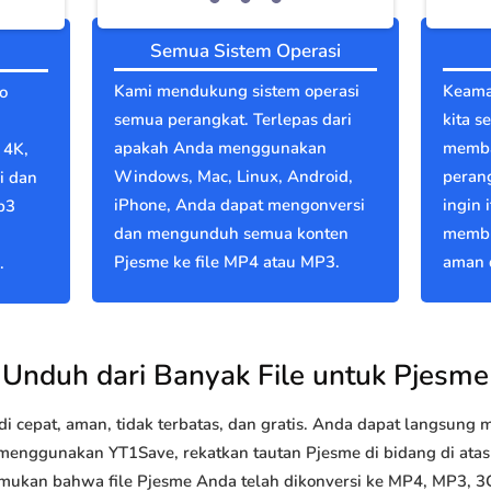
Semua Sistem Operasi
Kami mendukung sistem operasi
Keama
o
semua perangkat. Terlepas dari
kita s
apakah Anda menggunakan
memba
 4K,
Windows, Mac, Linux, Android,
perang
i dan
iPhone, Anda dapat mengonversi
ingin 
p3
dan mengunduh semua konten
membu
Pjesme ke file MP4 atau MP3.
aman d
.
Unduh dari Banyak File untuk Pjesme
 cepat, aman, tidak terbatas, dan gratis. Anda dapat langsung
nggunakan YT1Save, rekatkan tautan Pjesme di bidang di atas d
emukan bahwa file Pjesme Anda telah dikonversi ke MP4, MP3, 