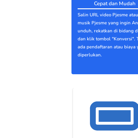
Cepat dan Mudah
Salin URL video Pjesme ata
musik Pjesme yang ingin A
unduh, rekatkan di bidang di
dan klik tombol "Konversi". 
ada pendaftaran atau biaya
diperlukan.