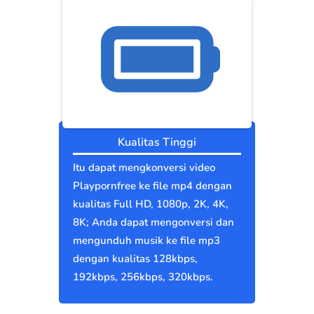
Kualitas Tinggi
Itu dapat mengkonversi video
Playpornfree ke file mp4 dengan
kualitas Full HD, 1080p, 2K, 4K,
8K; Anda dapat mengonversi dan
mengunduh musik ke file mp3
dengan kualitas 128kbps,
192kbps, 256kbps, 320kbps.