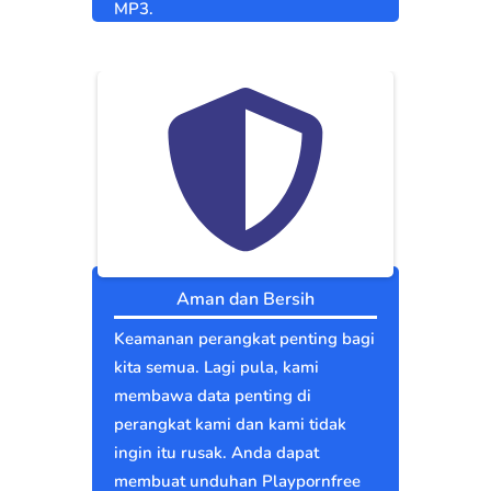
MP3.
Aman dan Bersih
Keamanan perangkat penting bagi
kita semua. Lagi pula, kami
membawa data penting di
perangkat kami dan kami tidak
ingin itu rusak. Anda dapat
membuat unduhan Playpornfree