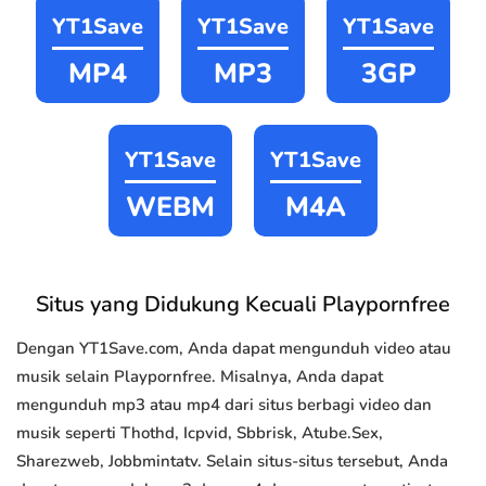
YT1Save
YT1Save
YT1Save
MP4
MP3
3GP
YT1Save
YT1Save
WEBM
M4A
Situs yang Didukung Kecuali Playpornfree
Dengan YT1Save.com, Anda dapat mengunduh video atau
musik selain Playpornfree. Misalnya, Anda dapat
mengunduh mp3 atau mp4 dari situs berbagi video dan
musik seperti Thothd, Icpvid, Sbbrisk, Atube.Sex,
Sharezweb, Jobbmintatv. Selain situs-situs tersebut, Anda