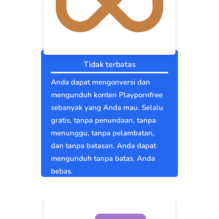
Tidak terbatas
Anda dapat mengonversi dan
mengunduh konten Playpornfree
sebanyak yang Anda mau. Selalu
gratis, tanpa penundaan, tanpa
menunggu, tanpa pelambatan,
dan tanpa batasan. Anda dapat
mengunduh tanpa batas. Anda
bebas.