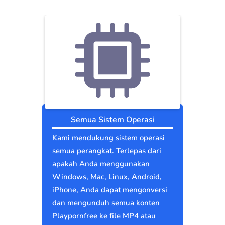
Semua Sistem Operasi
Kami mendukung sistem operasi
semua perangkat. Terlepas dari
apakah Anda menggunakan
Windows, Mac, Linux, Android,
iPhone, Anda dapat mengonversi
dan mengunduh semua konten
Playpornfree ke file MP4 atau