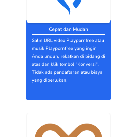
Cepat dan Mudah
Salin URL video Playpornfree atau
musik Playpornfree yang ingin
Anda unduh, rekatkan di bidang di
atas dan klik tombol "Konversi".
Tidak ada pendaftaran atau biaya
yang diperlukan.