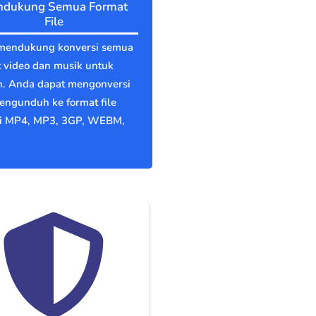
dukung Semua Format
File
mendukung konversi semua
 video dan musik untuk
n. Anda dapat mengonversi
engunduh ke format file
ti MP4, MP3, 3GP, WEBM,