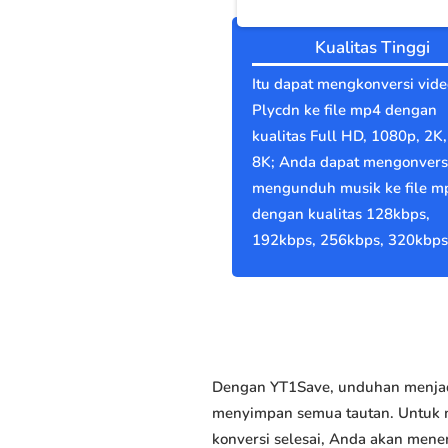
Kualitas Tinggi
Itu dapat mengkonversi vide
Plycdn ke file mp4 dengan
kualitas Full HD, 1080p, 2K,
8K; Anda dapat mengonvers
mengunduh musik ke file m
dengan kualitas 128kbps,
192kbps, 256kbps, 320kbps
Dengan YT1Save, unduhan menjadi
menyimpan semua tautan. Untuk me
konversi selesai, Anda akan men