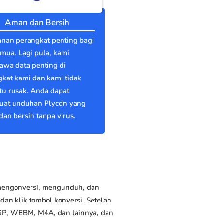
Aman dan Bersih
nan perangkat penting bagi
emua. Lagi pula, kami
wa data penting di
kat kami dan kami tidak
itu rusak. Anda dapat
at unduhan Plycdn yang
an bersih tanpa virus.
 mengonversi, mengunduh, dan
an klik tombol konversi. Setelah
3GP, WEBM, M4A, dan lainnya, dan