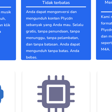
Men
Tidak terbatas
Anda dapat mengonversi dan
u musik
Kami 
mengunduh konten Plycdn
duh,
format
sebanyak yang Anda mau. Selalu
an klik
Plycd
gratis, tanpa penundaan, tanpa
a
dan m
menunggu, tanpa pelambatan,
g
seper
dan tanpa batasan. Anda dapat
M4A.
mengunduh tanpa batas. Anda
bebas.