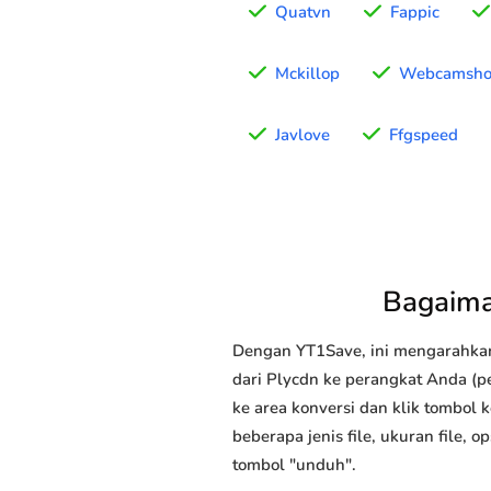
Quatvn
Fappic
Mckillop
Webcamsh
Javlove
Ffgspeed
Bagaima
Dengan YT1Save, ini mengarahka
dari Plycdn ke perangkat Anda (pe
ke area konversi dan klik tombol 
beberapa jenis file, ukuran file,
tombol "unduh".