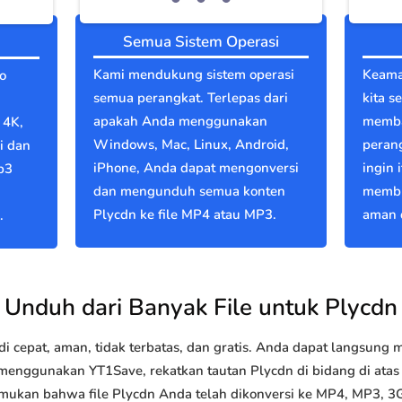
Semua Sistem Operasi
Kami mendukung sistem operasi
Keama
o
semua perangkat. Terlepas dari
kita s
apakah Anda menggunakan
memba
 4K,
Windows, Mac, Linux, Android,
perang
i dan
iPhone, Anda dapat mengonversi
ingin 
p3
dan mengunduh semua konten
membu
Plycdn ke file MP4 atau MP3.
aman d
.
Unduh dari Banyak File untuk Plycdn
 cepat, aman, tidak terbatas, dan gratis. Anda dapat langsung
nggunakan YT1Save, rekatkan tautan Plycdn di bidang di atas d
emukan bahwa file Plycdn Anda telah dikonversi ke MP4, MP3, 