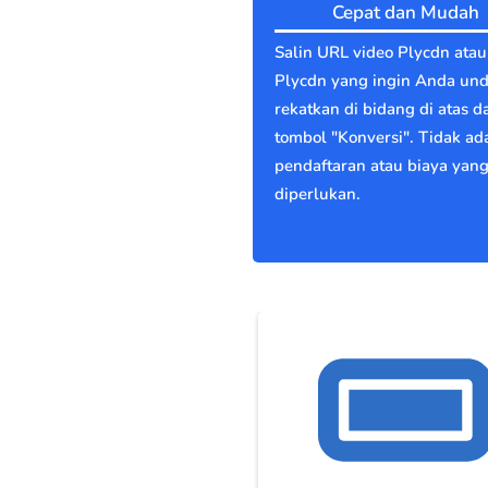
Cepat dan Mudah
Salin URL video Plycdn ata
Plycdn yang ingin Anda un
rekatkan di bidang di atas d
tombol "Konversi". Tidak ad
pendaftaran atau biaya yan
diperlukan.