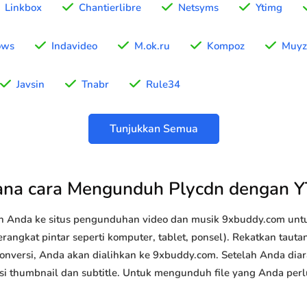
Linkbox
Chantierlibre
Netsyms
Ytimg
ows
Indavideo
M.ok.ru
Kompoz
Muyz
Javsin
Tnabr
Rule34
Tunjukkan Semua
na cara Mengunduh Plycdn dengan 
n Anda ke situs pengunduhan video dan musik 9xbuddy.com u
rangkat pintar seperti komputer, tablet, ponsel). Rekatkan taut
konversi, Anda akan dialihkan ke 9xbuddy.com. Setelah Anda diar
 opsi thumbnail dan subtitle. Untuk mengunduh file yang Anda perl