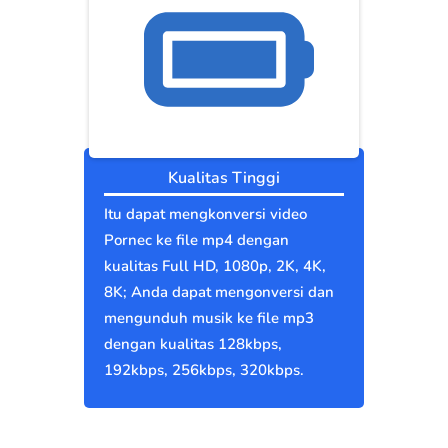
Kualitas Tinggi
Itu dapat mengkonversi video
Pornec ke file mp4 dengan
kualitas Full HD, 1080p, 2K, 4K,
8K; Anda dapat mengonversi dan
mengunduh musik ke file mp3
dengan kualitas 128kbps,
192kbps, 256kbps, 320kbps.