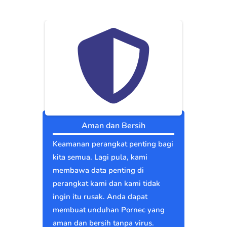
Aman dan Bersih
Keamanan perangkat penting bagi
kita semua. Lagi pula, kami
membawa data penting di
perangkat kami dan kami tidak
ingin itu rusak. Anda dapat
membuat unduhan Pornec yang
aman dan bersih tanpa virus.