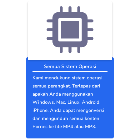
Semua Sistem Operasi
Kami mendukung sistem operasi
semua perangkat. Terlepas dari
apakah Anda menggunakan
Windows, Mac, Linux, Android,
iPhone, Anda dapat mengonversi
dan mengunduh semua konten
Pornec ke file MP4 atau MP3.