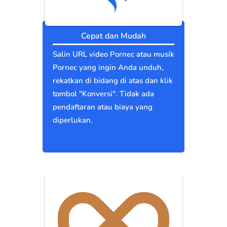
Cepat dan Mudah
Salin URL video Pornec atau musik
Pornec yang ingin Anda unduh,
rekatkan di bidang di atas dan klik
tombol "Konversi". Tidak ada
pendaftaran atau biaya yang
diperlukan.