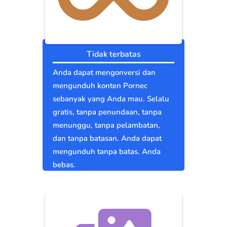
Tidak terbatas
Anda dapat mengonversi dan
mengunduh konten Pornec
sebanyak yang Anda mau. Selalu
gratis, tanpa penundaan, tanpa
menunggu, tanpa pelambatan,
dan tanpa batasan. Anda dapat
mengunduh tanpa batas. Anda
bebas.